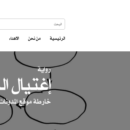
الرئيسية
من نحن
الاهداء
رواية
إغتيال ال
خارطة موقع المدونات