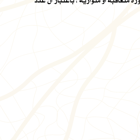
متعاقبة او متوازية ، باعتبار ان عدد