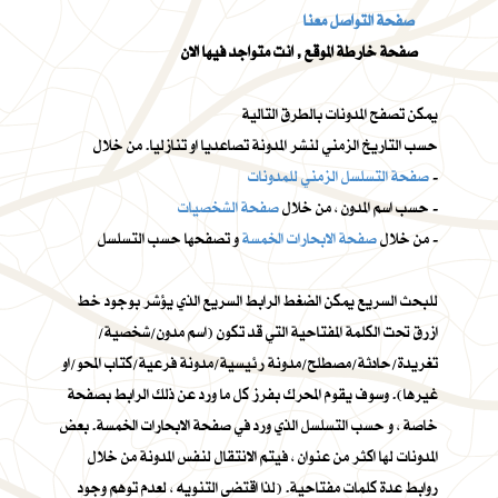
صفحة التواصل معنا
صفحة خارطة الموقع , انت متواجد فيها الان
يمكن تصفح المدونات بالطرق التالية
حسب التاريخ الزمني لنشر المدونة تصاعديا او تنازليا. من خلال
-
صفحة التسلسل الزمني للمدونات
-
حسب اسم المدون ، من خلال
صفحة الشخصيات
و تصفحها حسب التسلسل -
من خلال
صفحة الابحارات الخمسة
للبحث السريع يمكن الضغط الرابط السريع الذي يؤشر بوجود خط
ازرق تحت الكلمة المفتاحية التي قد تكون (اسم مدون/شخصية/
تغريدة/حادثة/مصطلح/مدونة رئيسية/مدونة فرعية/كتاب المحو/او
غيرها). وسوف يقوم المحرك بفرز كل ما ورد عن ذلك الرابط بصفحة
خاصة ، و حسب التسلسل الذي ورد في صفحة الابحارات الخمسة. بعض
المدونات لها اكثر من عنوان ، فيتم الانتقال لنفس المدونة من خلال
روابط عدة كلمات مفتاحية. (لذا اقتضى التنويه ، لعدم توهم وجود