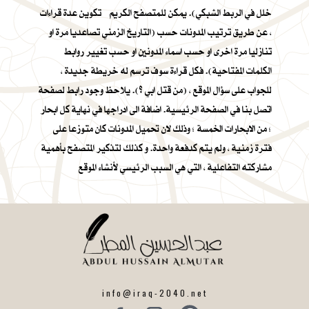
خلل في الربط الشبكي). يمكن للمتصفح الكريم تكوين عدة قراءات
، عن طريق ترتيب المدونات حسب (التاريخ الزمني تصاعديا مرة او
تنازليا مرة اخرى او حسب اسماء المدونين او حسب تغيير روابط
الكلمات المفتاحية). فكل قراءة سوف ترسم له خريطة جديدة ،
للجواب على سؤال الموقع ، (من قتل ابي ؟). يلاحظ وجود رابط لصفحة
اتصل بنا في الصفحة الرئيسية. اضافة الى ادراجها في نهاية كل ابحار
؛ من الابحارات الخمسة ؛ وذلك لان تحميل المدونات كان متوزعا على
فترة زمنية ، ولم يتم كدفعة واحدة. و كذلك لتذكير المتصفح بأهمية
مشاركته التفاعلية ، التي هي السبب الرئيسي لأنشاء الموقع
info@iraq-2040.net