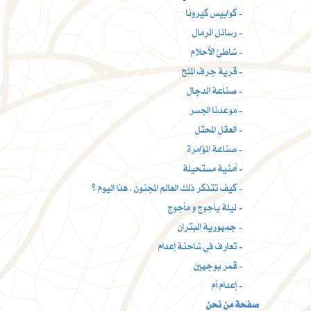
كوابيس كيرونا -
رسائل الرمال -
شاطئ الأحلام -
قرية جرف الملح -
صناعة الدجال -
موعدنا الجسر -
العقل المحتل -
صناعة المؤامرة -
أمنية مستحيلة -
كيف تتذكر ذلك العالم المجنون ، هذا اليوم ؟ -
ليلة يأجوج و مأجوج -
جمهورية البتران -
تعارف في شاحنة إعدام -
قمر بوجهين -
إعدام أم -
صفحة من نحن