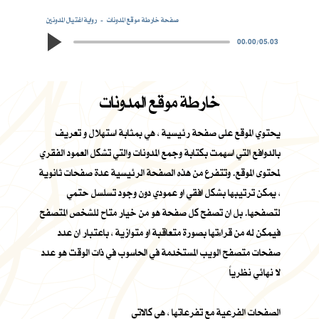
صفحة خارطة موقع المدونات
رواية اغتيال المدونين
00:00
/
05:03
خارطة موقع المدونات
يحتوي الموقع على صفحة رئيسية ، هي بمثابة استهلال و تعريف
بالدوافع التي اسهمت بكتابة وجمع المدونات والتي تشكل العمود الفقري
لمحتوى الموقع. وتتفرع من هذه الصفحة الرئيسية عدة صفحات ثانوية
، يمكن ترتيبها بشكل افقي او عمودي دون وجود تسلسل حتمي
لتصفحها. بل ان تصفح كل صفحة هو من خيار متاح للشخص المتصفح
فيمكن له من قراءتها بصورة متعاقبة او متوازية ، باعتبار ان عدد
صفحات متصفح الويب المستخدمة في الحاسوب في ذات الوقت هو عدد
لا نهائي نظرياً
الصفحات الفرعية مع تفرعاتها ، هي كالاتي