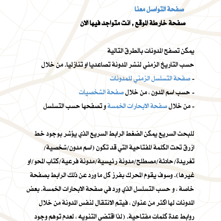
صفحة التواصل معنا
صفحة خارطة الموقع , انت متواجد فيها الان
يمكن تصفح المدونات بالطرق التالية
حسب التاريخ الزمني لنشر المدونة تصاعديا او تنازليا. من خلال
-
صفحة التسلسل الزمني للمدونات
-
حسب اسم المدون ، من خلال
صفحة الشخصيات
و تصفحها حسب التسلسل -
من خلال
صفحة الابحارات الخمسة
للبحث السريع يمكن الضغط الرابط السريع الذي يؤشر بوجود خط
ازرق تحت الكلمة المفتاحية التي قد تكون (اسم مدون/شخصية/
تغريدة/حادثة/مصطلح/مدونة رئيسية/مدونة فرعية/كتاب المحو/او
غيرها). وسوف يقوم المحرك بفرز كل ما ورد عن ذلك الرابط بصفحة
خاصة ، و حسب التسلسل الذي ورد في صفحة الابحارات الخمسة. بعض
المدونات لها اكثر من عنوان ، فيتم الانتقال لنفس المدونة من خلال
روابط عدة كلمات مفتاحية. (لذا اقتضى التنويه ، لعدم توهم وجود