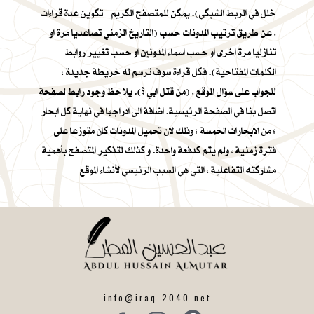
خلل في الربط الشبكي). يمكن للمتصفح الكريم تكوين عدة قراءات
، عن طريق ترتيب المدونات حسب (التاريخ الزمني تصاعديا مرة او
تنازليا مرة اخرى او حسب اسماء المدونين او حسب تغيير روابط
الكلمات المفتاحية). فكل قراءة سوف ترسم له خريطة جديدة ،
للجواب على سؤال الموقع ، (من قتل ابي ؟). يلاحظ وجود رابط لصفحة
اتصل بنا في الصفحة الرئيسية. اضافة الى ادراجها في نهاية كل ابحار
؛ من الابحارات الخمسة ؛ وذلك لان تحميل المدونات كان متوزعا على
فترة زمنية ، ولم يتم كدفعة واحدة. و كذلك لتذكير المتصفح بأهمية
مشاركته التفاعلية ، التي هي السبب الرئيسي لأنشاء الموقع
info@iraq-2040.net