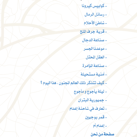
كوابيس كيرونا -
رسائل الرمال -
شاطئ الأحلام -
قرية جرف الملح -
صناعة الدجال -
موعدنا الجسر -
العقل المحتل -
صناعة المؤامرة -
أمنية مستحيلة -
كيف تتذكر ذلك العالم المجنون ، هذا اليوم ؟ -
ليلة يأجوج و مأجوج -
جمهورية البتران -
تعارف في شاحنة إعدام -
قمر بوجهين -
إعدام أم -
صفحة من نحن