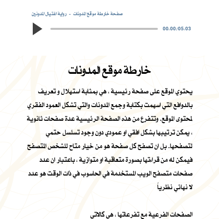
صفحة خارطة موقع المدونات
رواية اغتيال المدونين
00:00
/
05:03
خارطة موقع المدونات
يحتوي الموقع على صفحة رئيسية ، هي بمثابة استهلال و تعريف
بالدوافع التي اسهمت بكتابة وجمع المدونات والتي تشكل العمود الفقري
لمحتوى الموقع. وتتفرع من هذه الصفحة الرئيسية عدة صفحات ثانوية
، يمكن ترتيبها بشكل افقي او عمودي دون وجود تسلسل حتمي
لتصفحها. بل ان تصفح كل صفحة هو من خيار متاح للشخص المتصفح
فيمكن له من قراءتها بصورة متعاقبة او متوازية ، باعتبار ان عدد
صفحات متصفح الويب المستخدمة في الحاسوب في ذات الوقت هو عدد
لا نهائي نظرياً
الصفحات الفرعية مع تفرعاتها ، هي كالاتي