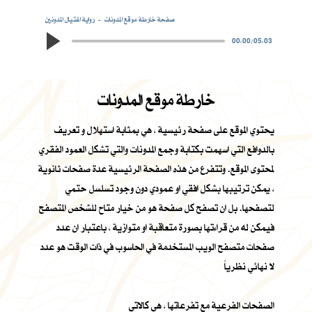
صفحة خارطة موقع المدونات
رواية اغتيال المدونين
00:00
/
05:03
خارطة موقع المدونات
يحتوي الموقع على صفحة رئيسية ، هي بمثابة استهلال و تعريف
بالدوافع التي اسهمت بكتابة وجمع المدونات والتي تشكل العمود الفقري
لمحتوى الموقع. وتتفرع من هذه الصفحة الرئيسية عدة صفحات ثانوية
، يمكن ترتيبها بشكل افقي او عمودي دون وجود تسلسل حتمي
لتصفحها. بل ان تصفح كل صفحة هو من خيار متاح للشخص المتصفح
فيمكن له من قراءتها بصورة متعاقبة او متوازية ، باعتبار ان عدد
صفحات متصفح الويب المستخدمة في الحاسوب في ذات الوقت هو عدد
لا نهائي نظرياً
الصفحات الفرعية مع تفرعاتها ، هي كالاتي