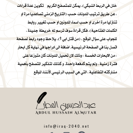
خلل في الربط الشبكي). يمكن للمتصفح الكريم تكوين عدة قراءات
، عن طريق ترتيب المدونات حسب (التاريخ الزمني تصاعديا مرة او
تنازليا مرة اخرى او حسب اسماء المدونين او حسب تغيير روابط
الكلمات المفتاحية). فكل قراءة سوف ترسم له خريطة جديدة ،
للجواب على سؤال الموقع ، (من قتل ابي ؟). يلاحظ وجود رابط لصفحة
اتصل بنا في الصفحة الرئيسية. اضافة الى ادراجها في نهاية كل ابحار
؛ من الابحارات الخمسة ؛ وذلك لان تحميل المدونات كان متوزعا على
فترة زمنية ، ولم يتم كدفعة واحدة. و كذلك لتذكير المتصفح بأهمية
مشاركته التفاعلية ، التي هي السبب الرئيسي لأنشاء الموقع
info@iraq-2040.net