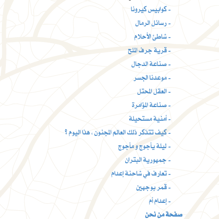
كوابيس كيرونا -
رسائل الرمال -
شاطئ الأحلام -
قرية جرف الملح -
صناعة الدجال -
موعدنا الجسر -
العقل المحتل -
صناعة المؤامرة -
أمنية مستحيلة -
كيف تتذكر ذلك العالم المجنون ، هذا اليوم ؟ -
ليلة يأجوج و مأجوج -
جمهورية البتران -
تعارف في شاحنة إعدام -
قمر بوجهين -
إعدام أم -
صفحة من نحن