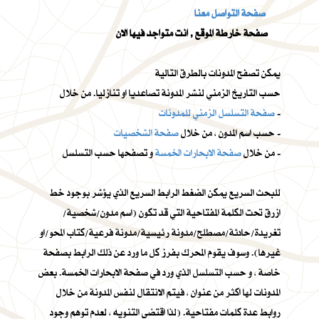
صفحة التواصل معنا
صفحة خارطة الموقع , انت متواجد فيها الان
يمكن تصفح المدونات بالطرق التالية
حسب التاريخ الزمني لنشر المدونة تصاعديا او تنازليا. من خلال
-
صفحة التسلسل الزمني للمدونات
-
حسب اسم المدون ، من خلال
صفحة الشخصيات
و تصفحها حسب التسلسل -
من خلال
صفحة الابحارات الخمسة
للبحث السريع يمكن الضغط الرابط السريع الذي يؤشر بوجود خط
ازرق تحت الكلمة المفتاحية التي قد تكون (اسم مدون/شخصية/
تغريدة/حادثة/مصطلح/مدونة رئيسية/مدونة فرعية/كتاب المحو/او
غيرها). وسوف يقوم المحرك بفرز كل ما ورد عن ذلك الرابط بصفحة
خاصة ، و حسب التسلسل الذي ورد في صفحة الابحارات الخمسة. بعض
المدونات لها اكثر من عنوان ، فيتم الانتقال لنفس المدونة من خلال
روابط عدة كلمات مفتاحية. (لذا اقتضى التنويه ، لعدم توهم وجود