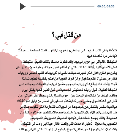
00:00
/
05:36
من قتل أبي ؟
كنتُ اقرا في كتاب قديم .. ابي يودعني و يخرج من الدار .. قلبت الصفحة ... عرفتُ
انها اخر مرة شاهدته فيها
استيقظ ، قالها لي ابي حين رآني يوما وقد غفوت ممسكا بكتابٍ قديم ، استيقظ ..
فعلى الانسان أَلَّا يقرأَ إلَّا تلك الكتب التي توقظه و تغير حياته. وعليه حين يكتبها ، ان
يكون هو القارئ الاول الذي تغيرت حياته. لكني لم اكن يوما ما كاتب قصص او روايات
فانا رجل عملي لا اهتم بالخيال او الزخارف اللغوية بل اهتم بتقنية المعلومات، لذا
قمت بإنشاء هذا الموقع الذي يرتبط بمجموعة من الروابط و المدونات . وحملته على
الشبكة العالمية ، قبل ان يتم تصفيتي الجسدية من قبل الذين قاموا بقتل ابي و
رفاقه. الهدف من انشائه هو البحث عن جواب للسؤال الذي سيطر على حياتي ، من
قتل ابي ؟ هذا السؤال جعلني حتى كتابة هذه السطور في العاشر من ايلول عام 2040
ميلادية استمر بالتنقل بين مجموعة من الدويلات المتحاربة التي تكونت بدلا من
بلد كان يدعى العراق او بلاد النهرين ؛ اللذين اصبحا لا يلتقيان ؛ باحثاً و منقباً عن
الحقيقة. وذلك بجمع الملفات بكل انواعها النصية و الصورية و الصوتية و
التصويرية محاولا تحليل الاحداث التي وقعت خلال حياة ابي و ادت الى اغتياله.
والاستيلاء على الرموز السرية التي تسمح بالولوج الى المدونات ، التي كان ابي ورفاقه