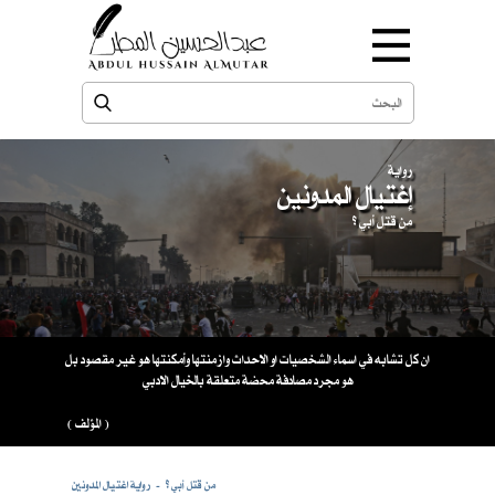
رواية
إغتيال المدونين
من قتل أبي ؟
ان كل تشابه في اسماء الشخصيات او الاحداث وازمنتها وأمكنتها هو غير مقصود بل
هو مجرد مصادفة محضة متعلقة بالخيال الادبي
( المؤلف )
من قتل أبي ؟
رواية اغتيال المدونين