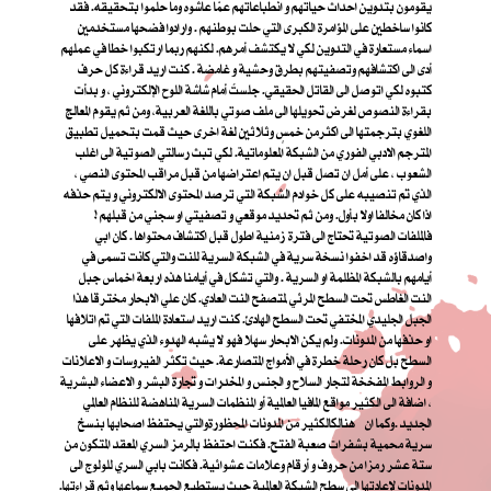
يقومون بتدوين احداث حياتهم و انطباعاتهم عمّا عاشوه وما حلموا بتحقيقه. فقد
كانوا ساخطين على المؤامرة الكبرى التي حلت بوطنهم . وارادوا فضحها مستخدمين
اسماء مستعارة في التدوين لكي لا يكتشف أمرهم. لكنهم ربما ارتكبوا خطا في عملهم
أدى الى اكتشافهم وتصفيتهم بطرق وحشية و غامضة . كنت اريد قراءة كل حرف
كتبوه لكي اتوصل الى القاتل الحقيقي. جلستُ أمام شاشة اللوح الإلكتروني ، و بدأت
بقراءة النصوص لغرض تحويلها الى ملف صوتي باللغة العربية، ومن ثم يقوم المعالج
اللغوي بترجمتها الى اكثرمن خمسٍ وثلاثين لغة اخرى حيث قمت بتحميل تطبيق
المترجم الادبي الفوري من الشبكة المعلوماتية. لكي تبث رسالتي الصوتية الى اغلب
الشعوب ، على أمل ان تصل قبل ان يتم اعتراضها من قبل مراقب المحتوى النصي ،
الذي تم تنصيبه على كل خوادم الشبكة التي ترصد المحتوى الالكتروني و يتم حذفه
اذا كان مخالفا اولا بأول. ومن ثم تحديد موقعي و تصفيتي او سجني من قبلهم !
فالملفات الصوتية تحتاج الى فترة زمنية اطول قبل اكتشاف محتواها . كان ابي
واصدقاؤه قد اخفوا نسخة سرية في الشبكة السرية للنت والتي كانت تسمى في
أيامهم بالشبكة المظلمة او السرية . والتي تشكل في أيامنا هذه اربعة اخماس جبل
النت الغاطس تحت السطح المرئي لمتصفح النت العادي. كان علي الابحار مخترقا هذا
الجبل الجليدي المختفي تحت السطح الهادئ. كنت اريد استعادة الملفات التي تم اتلافها
او حذفها من المدونات. ولم يكن الابحار سهلا فهو لا يشبه الهدوء الذي يظهر على
السطح بل كان رحلة خطرة في الأمواج المتصارعة. حيث تكثر الفيروسات و الاعلانات
و الروابط المفخخة لتجار السلاح و الجنس و المخدرات و تجارة البشر و الاعضاء البشرية
، اضافة الى الكثير مواقع المافيا العالمية أو المنظمات السرية المناهضة للنظام العالمي
الجديد .
وكما ان هنالك
الكثير من المدونات المحظورة
والتي يحتفظ اصحابها بنسخ
سرية محمية بشفرات صعبة الفتح. فكنت احتفظ بالرمز السري المعقد المتكون من
ستة عشر رمزا من حروف و أرقام وعلامات عشوائية. فكانت بابي السري للولوج الى
المدونات لإعادتها الى سطح الشبكة العالمية حيث يستطيع الجميع سماعها وثم قراءتها.