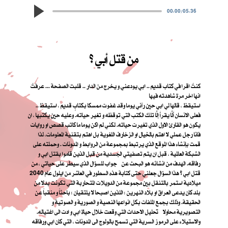
00:00
/
05:36
من قتل أبي ؟
كنتُ اقرا في كتاب قديم .. ابي يودعني و يخرج من الدار .. قلبت الصفحة ... عرفتُ
انها اخر مرة شاهدته فيها
استيقظ ، قالها لي ابي حين رآني يوما وقد غفوت ممسكا بكتابٍ قديم ، استيقظ ..
فعلى الانسان أَلَّا يقرأَ إلَّا تلك الكتب التي توقظه و تغير حياته. وعليه حين يكتبها ، ان
يكون هو القارئ الاول الذي تغيرت حياته. لكني لم اكن يوما ما كاتب قصص او روايات
فانا رجل عملي لا اهتم بالخيال او الزخارف اللغوية بل اهتم بتقنية المعلومات، لذا
قمت بإنشاء هذا الموقع الذي يرتبط بمجموعة من الروابط و المدونات . وحملته على
الشبكة العالمية ، قبل ان يتم تصفيتي الجسدية من قبل الذين قاموا بقتل ابي و
رفاقه. الهدف من انشائه هو البحث عن جواب للسؤال الذي سيطر على حياتي ، من
قتل ابي ؟ هذا السؤال جعلني حتى كتابة هذه السطور في العاشر من ايلول عام 2040
ميلادية استمر بالتنقل بين مجموعة من الدويلات المتحاربة التي تكونت بدلا من
بلد كان يدعى العراق او بلاد النهرين ؛ اللذين اصبحا لا يلتقيان ؛ باحثاً و منقباً عن
الحقيقة. وذلك بجمع الملفات بكل انواعها النصية و الصورية و الصوتية و
التصويرية محاولا تحليل الاحداث التي وقعت خلال حياة ابي و ادت الى اغتياله.
والاستيلاء على الرموز السرية التي تسمح بالولوج الى المدونات ، التي كان ابي ورفاقه