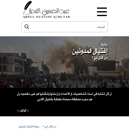
رواية
إغتيال المدونين
من قتل أبي ؟
ان كل تشابه في اسماء الشخصيات او الاحداث وازمنتها وأمكنتها هو غير مقصود بل
هو مجرد مصادفة محضة متعلقة بالخيال الادبي
( المؤلف )
من قتل أبي ؟
رواية اغتيال المدونين