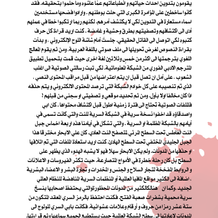
يقومون بتدوين احداث حياتهم و انطباعاتهم عمّا عاشوه وما حلموا بتحقيقه. فقد
كانوا ساخطين على المؤامرة الكبرى التي حلت بوطنهم . وارادوا فضحها مستخدمين
اسماء مستعارة في التدوين لكي لا يكتشف أمرهم. لكنهم ربما ارتكبوا خطا في عملهم
أدى الى اكتشافهم وتصفيتهم بطرق وحشية و غامضة . كنت اريد قراءة كل حرف
كتبوه لكي اتوصل الى القاتل الحقيقي. جلستُ أمام شاشة اللوح الإلكتروني ، و بدأت
بقراءة النصوص لغرض تحويلها الى ملف صوتي باللغة العربية، ومن ثم يقوم المعالج
اللغوي بترجمتها الى اكثرمن خمسٍ وثلاثين لغة اخرى حيث قمت بتحميل تطبيق
المترجم الادبي الفوري من الشبكة المعلوماتية. لكي تبث رسالتي الصوتية الى اغلب
الشعوب ، على أمل ان تصل قبل ان يتم اعتراضها من قبل مراقب المحتوى النصي ،
الذي تم تنصيبه على كل خوادم الشبكة التي ترصد المحتوى الالكتروني و يتم حذفه
اذا كان مخالفا اولا بأول. ومن ثم تحديد موقعي و تصفيتي او سجني من قبلهم !
فالملفات الصوتية تحتاج الى فترة زمنية اطول قبل اكتشاف محتواها . كان ابي
واصدقاؤه قد اخفوا نسخة سرية في الشبكة السرية للنت والتي كانت تسمى في
أيامهم بالشبكة المظلمة او السرية . والتي تشكل في أيامنا هذه اربعة اخماس جبل
النت الغاطس تحت السطح المرئي لمتصفح النت العادي. كان علي الابحار مخترقا هذا
الجبل الجليدي المختفي تحت السطح الهادئ. كنت اريد استعادة الملفات التي تم اتلافها
او حذفها من المدونات. ولم يكن الابحار سهلا فهو لا يشبه الهدوء الذي يظهر على
السطح بل كان رحلة خطرة في الأمواج المتصارعة. حيث تكثر الفيروسات و الاعلانات
و الروابط المفخخة لتجار السلاح و الجنس و المخدرات و تجارة البشر و الاعضاء البشرية
، اضافة الى الكثير مواقع المافيا العالمية أو المنظمات السرية المناهضة للنظام العالمي
الجديد .
وكما ان هنالك
الكثير من المدونات المحظورة
والتي يحتفظ اصحابها بنسخ
سرية محمية بشفرات صعبة الفتح. فكنت احتفظ بالرمز السري المعقد المتكون من
ستة عشر رمزا من حروف و أرقام وعلامات عشوائية. فكانت بابي السري للولوج الى
المدونات لإعادتها الى سطح الشبكة العالمية حيث يستطيع الجميع سماعها وثم قراءتها.