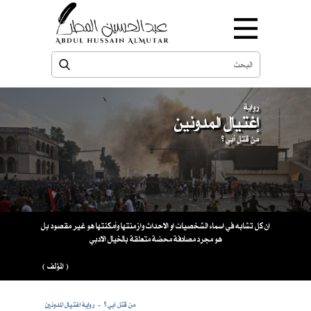
رواية
إغتيال المدونين
من قتل أبي ؟
ان كل تشابه في اسماء الشخصيات او الاحداث وازمنتها وأمكنتها هو غير مقصود بل
هو مجرد مصادفة محضة متعلقة بالخيال الادبي
( المؤلف )
من قتل أبي ؟
رواية اغتيال المدونين