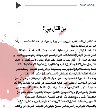
00:00
/
05:36
من قتل أبي ؟
كنتُ اقرا في كتاب قديم .. ابي يودعني و يخرج من الدار .. قلبت الصفحة ... عرفتُ
انها اخر مرة شاهدته فيها
استيقظ ، قالها لي ابي حين رآني يوما وقد غفوت ممسكا بكتابٍ قديم ، استيقظ ..
فعلى الانسان أَلَّا يقرأَ إلَّا تلك الكتب التي توقظه و تغير حياته. وعليه حين يكتبها ، ان
يكون هو القارئ الاول الذي تغيرت حياته. لكني لم اكن يوما ما كاتب قصص او روايات
فانا رجل عملي لا اهتم بالخيال او الزخارف اللغوية بل اهتم بتقنية المعلومات، لذا
قمت بإنشاء هذا الموقع الذي يرتبط بمجموعة من الروابط و المدونات . وحملته على
الشبكة العالمية ، قبل ان يتم تصفيتي الجسدية من قبل الذين قاموا بقتل ابي و
رفاقه. الهدف من انشائه هو البحث عن جواب للسؤال الذي سيطر على حياتي ، من
قتل ابي ؟ هذا السؤال جعلني حتى كتابة هذه السطور في العاشر من ايلول عام 2040
ميلادية استمر بالتنقل بين مجموعة من الدويلات المتحاربة التي تكونت بدلا من
بلد كان يدعى العراق او بلاد النهرين ؛ اللذين اصبحا لا يلتقيان ؛ باحثاً و منقباً عن
الحقيقة. وذلك بجمع الملفات بكل انواعها النصية و الصورية و الصوتية و
التصويرية محاولا تحليل الاحداث التي وقعت خلال حياة ابي و ادت الى اغتياله.
والاستيلاء على الرموز السرية التي تسمح بالولوج الى المدونات ، التي كان ابي ورفاقه