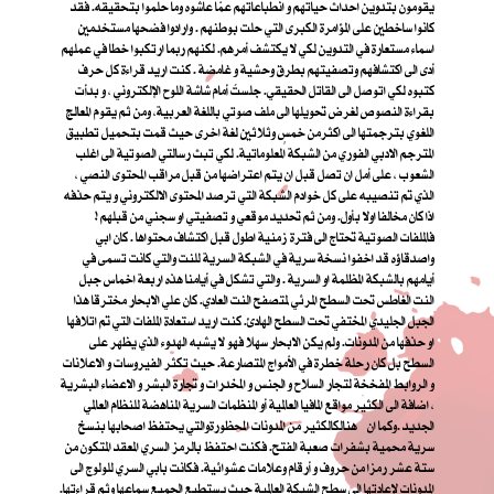
يقومون بتدوين احداث حياتهم و انطباعاتهم عمّا عاشوه وما حلموا بتحقيقه. فقد
كانوا ساخطين على المؤامرة الكبرى التي حلت بوطنهم . وارادوا فضحها مستخدمين
اسماء مستعارة في التدوين لكي لا يكتشف أمرهم. لكنهم ربما ارتكبوا خطا في عملهم
أدى الى اكتشافهم وتصفيتهم بطرق وحشية و غامضة . كنت اريد قراءة كل حرف
كتبوه لكي اتوصل الى القاتل الحقيقي. جلستُ أمام شاشة اللوح الإلكتروني ، و بدأت
بقراءة النصوص لغرض تحويلها الى ملف صوتي باللغة العربية، ومن ثم يقوم المعالج
اللغوي بترجمتها الى اكثرمن خمسٍ وثلاثين لغة اخرى حيث قمت بتحميل تطبيق
المترجم الادبي الفوري من الشبكة المعلوماتية. لكي تبث رسالتي الصوتية الى اغلب
الشعوب ، على أمل ان تصل قبل ان يتم اعتراضها من قبل مراقب المحتوى النصي ،
الذي تم تنصيبه على كل خوادم الشبكة التي ترصد المحتوى الالكتروني و يتم حذفه
اذا كان مخالفا اولا بأول. ومن ثم تحديد موقعي و تصفيتي او سجني من قبلهم !
فالملفات الصوتية تحتاج الى فترة زمنية اطول قبل اكتشاف محتواها . كان ابي
واصدقاؤه قد اخفوا نسخة سرية في الشبكة السرية للنت والتي كانت تسمى في
أيامهم بالشبكة المظلمة او السرية . والتي تشكل في أيامنا هذه اربعة اخماس جبل
النت الغاطس تحت السطح المرئي لمتصفح النت العادي. كان علي الابحار مخترقا هذا
الجبل الجليدي المختفي تحت السطح الهادئ. كنت اريد استعادة الملفات التي تم اتلافها
او حذفها من المدونات. ولم يكن الابحار سهلا فهو لا يشبه الهدوء الذي يظهر على
السطح بل كان رحلة خطرة في الأمواج المتصارعة. حيث تكثر الفيروسات و الاعلانات
و الروابط المفخخة لتجار السلاح و الجنس و المخدرات و تجارة البشر و الاعضاء البشرية
، اضافة الى الكثير مواقع المافيا العالمية أو المنظمات السرية المناهضة للنظام العالمي
الجديد .
وكما ان هنالك
الكثير من المدونات المحظورة
والتي يحتفظ اصحابها بنسخ
سرية محمية بشفرات صعبة الفتح. فكنت احتفظ بالرمز السري المعقد المتكون من
ستة عشر رمزا من حروف و أرقام وعلامات عشوائية. فكانت بابي السري للولوج الى
المدونات لإعادتها الى سطح الشبكة العالمية حيث يستطيع الجميع سماعها وثم قراءتها.