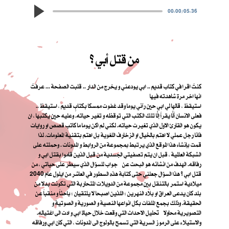
00:00
/
05:36
من قتل أبي ؟
كنتُ اقرا في كتاب قديم .. ابي يودعني و يخرج من الدار .. قلبت الصفحة ... عرفتُ
انها اخر مرة شاهدته فيها
استيقظ ، قالها لي ابي حين رآني يوما وقد غفوت ممسكا بكتابٍ قديم ، استيقظ ..
فعلى الانسان أَلَّا يقرأَ إلَّا تلك الكتب التي توقظه و تغير حياته. وعليه حين يكتبها ، ان
يكون هو القارئ الاول الذي تغيرت حياته. لكني لم اكن يوما ما كاتب قصص او روايات
فانا رجل عملي لا اهتم بالخيال او الزخارف اللغوية بل اهتم بتقنية المعلومات، لذا
قمت بإنشاء هذا الموقع الذي يرتبط بمجموعة من الروابط و المدونات . وحملته على
الشبكة العالمية ، قبل ان يتم تصفيتي الجسدية من قبل الذين قاموا بقتل ابي و
رفاقه. الهدف من انشائه هو البحث عن جواب للسؤال الذي سيطر على حياتي ، من
قتل ابي ؟ هذا السؤال جعلني حتى كتابة هذه السطور في العاشر من ايلول عام 2040
ميلادية استمر بالتنقل بين مجموعة من الدويلات المتحاربة التي تكونت بدلا من
بلد كان يدعى العراق او بلاد النهرين ؛ اللذين اصبحا لا يلتقيان ؛ باحثاً و منقباً عن
الحقيقة. وذلك بجمع الملفات بكل انواعها النصية و الصورية و الصوتية و
التصويرية محاولا تحليل الاحداث التي وقعت خلال حياة ابي و ادت الى اغتياله.
والاستيلاء على الرموز السرية التي تسمح بالولوج الى المدونات ، التي كان ابي ورفاقه