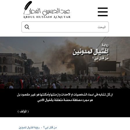
رواية
إغتيال المدونين
من قتل أبي ؟
ان كل تشابه في اسماء الشخصيات او الاحداث وازمنتها وأمكنتها هو غير مقصود بل
هو مجرد مصادفة محضة متعلقة بالخيال الادبي
( المؤلف )
من قتل أبي ؟
رواية اغتيال المدونين