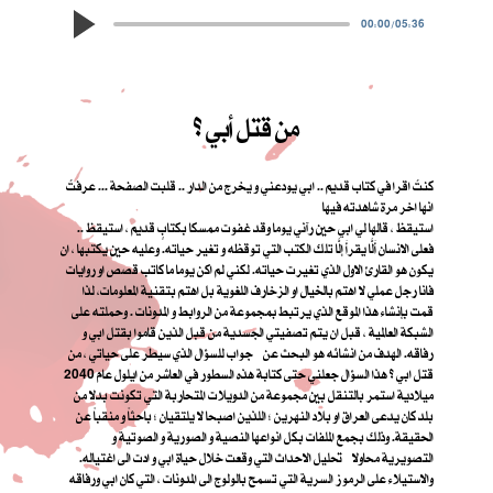
00:00
/
05:36
من قتل أبي ؟
كنتُ اقرا في كتاب قديم .. ابي يودعني و يخرج من الدار .. قلبت الصفحة ... عرفتُ
انها اخر مرة شاهدته فيها
استيقظ ، قالها لي ابي حين رآني يوما وقد غفوت ممسكا بكتابٍ قديم ، استيقظ ..
فعلى الانسان أَلَّا يقرأَ إلَّا تلك الكتب التي توقظه و تغير حياته. وعليه حين يكتبها ، ان
يكون هو القارئ الاول الذي تغيرت حياته. لكني لم اكن يوما ما كاتب قصص او روايات
فانا رجل عملي لا اهتم بالخيال او الزخارف اللغوية بل اهتم بتقنية المعلومات، لذا
قمت بإنشاء هذا الموقع الذي يرتبط بمجموعة من الروابط و المدونات . وحملته على
الشبكة العالمية ، قبل ان يتم تصفيتي الجسدية من قبل الذين قاموا بقتل ابي و
رفاقه. الهدف من انشائه هو البحث عن جواب للسؤال الذي سيطر على حياتي ، من
قتل ابي ؟ هذا السؤال جعلني حتى كتابة هذه السطور في العاشر من ايلول عام 2040
ميلادية استمر بالتنقل بين مجموعة من الدويلات المتحاربة التي تكونت بدلا من
بلد كان يدعى العراق او بلاد النهرين ؛ اللذين اصبحا لا يلتقيان ؛ باحثاً و منقباً عن
الحقيقة. وذلك بجمع الملفات بكل انواعها النصية و الصورية و الصوتية و
التصويرية محاولا تحليل الاحداث التي وقعت خلال حياة ابي و ادت الى اغتياله.
والاستيلاء على الرموز السرية التي تسمح بالولوج الى المدونات ، التي كان ابي ورفاقه