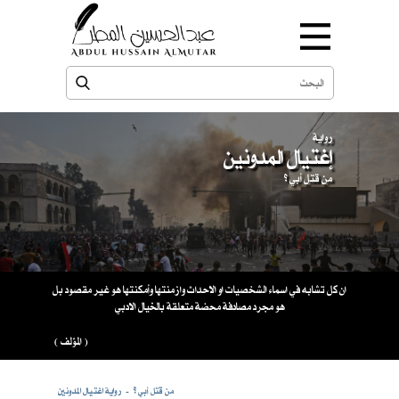
رواية
إغتيال المدونين
من قتل أبي ؟
ان كل تشابه في اسماء الشخصيات او الاحداث وازمنتها وأمكنتها هو غير مقصود بل
هو مجرد مصادفة محضة متعلقة بالخيال الادبي
( المؤلف )
من قتل أبي ؟
رواية اغتيال المدونين