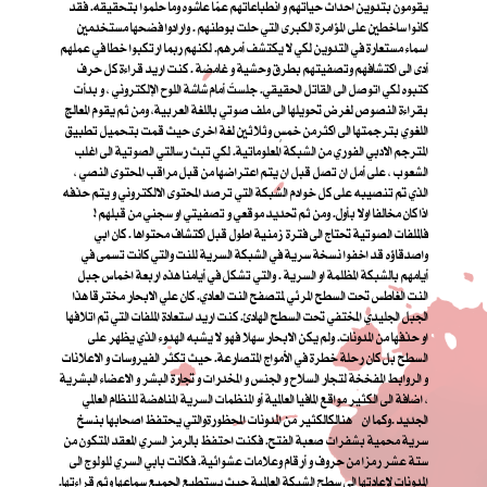
يقومون بتدوين احداث حياتهم و انطباعاتهم عمّا عاشوه وما حلموا بتحقيقه. فقد
كانوا ساخطين على المؤامرة الكبرى التي حلت بوطنهم . وارادوا فضحها مستخدمين
اسماء مستعارة في التدوين لكي لا يكتشف أمرهم. لكنهم ربما ارتكبوا خطا في عملهم
أدى الى اكتشافهم وتصفيتهم بطرق وحشية و غامضة . كنت اريد قراءة كل حرف
كتبوه لكي اتوصل الى القاتل الحقيقي. جلستُ أمام شاشة اللوح الإلكتروني ، و بدأت
بقراءة النصوص لغرض تحويلها الى ملف صوتي باللغة العربية، ومن ثم يقوم المعالج
اللغوي بترجمتها الى اكثرمن خمسٍ وثلاثين لغة اخرى حيث قمت بتحميل تطبيق
المترجم الادبي الفوري من الشبكة المعلوماتية. لكي تبث رسالتي الصوتية الى اغلب
الشعوب ، على أمل ان تصل قبل ان يتم اعتراضها من قبل مراقب المحتوى النصي ،
الذي تم تنصيبه على كل خوادم الشبكة التي ترصد المحتوى الالكتروني و يتم حذفه
اذا كان مخالفا اولا بأول. ومن ثم تحديد موقعي و تصفيتي او سجني من قبلهم !
فالملفات الصوتية تحتاج الى فترة زمنية اطول قبل اكتشاف محتواها . كان ابي
واصدقاؤه قد اخفوا نسخة سرية في الشبكة السرية للنت والتي كانت تسمى في
أيامهم بالشبكة المظلمة او السرية . والتي تشكل في أيامنا هذه اربعة اخماس جبل
النت الغاطس تحت السطح المرئي لمتصفح النت العادي. كان علي الابحار مخترقا هذا
الجبل الجليدي المختفي تحت السطح الهادئ. كنت اريد استعادة الملفات التي تم اتلافها
او حذفها من المدونات. ولم يكن الابحار سهلا فهو لا يشبه الهدوء الذي يظهر على
السطح بل كان رحلة خطرة في الأمواج المتصارعة. حيث تكثر الفيروسات و الاعلانات
و الروابط المفخخة لتجار السلاح و الجنس و المخدرات و تجارة البشر و الاعضاء البشرية
، اضافة الى الكثير مواقع المافيا العالمية أو المنظمات السرية المناهضة للنظام العالمي
الجديد .
وكما ان هنالك
الكثير من المدونات المحظورة
والتي يحتفظ اصحابها بنسخ
سرية محمية بشفرات صعبة الفتح. فكنت احتفظ بالرمز السري المعقد المتكون من
ستة عشر رمزا من حروف و أرقام وعلامات عشوائية. فكانت بابي السري للولوج الى
المدونات لإعادتها الى سطح الشبكة العالمية حيث يستطيع الجميع سماعها وثم قراءتها.