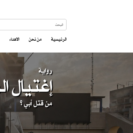
الرئيسية
من نحن
الاهداء
رواية
إغتيال ال
من قتل أبي ؟