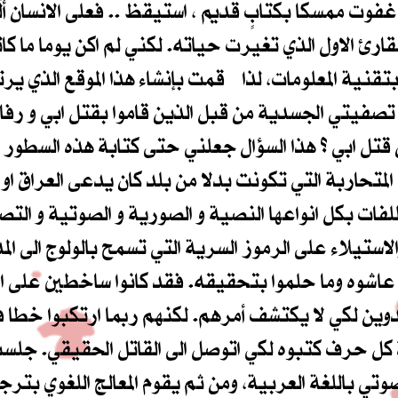
وت ممسكا بكتابٍ قديم ، استيقظ .. فعلى الانسان أَلَّا 
قارئ الاول الذي تغيرت حياته. لكني لم اكن يوما ما ك
بتقنية المعلومات، لذا قمت بإنشاء هذا الموقع الذي ير
م تصفيتي الجسدية من قبل الذين قاموا بقتل ابي و ر
تحاربة التي تكونت بدلا من بلد كان يدعى العراق او بل
لملفات بكل انواعها النصية و الصورية و الصوتية و ال
استيلاء على الرموز السرية التي تسمح بالولوج الى الم
اشوه وما حلموا بتحقيقه. فقد كانوا ساخطين على المؤ
ين لكي لا يكتشف أمرهم. لكنهم ربما ارتكبوا خطا ف
 حرف كتبوه لكي اتوصل الى القاتل الحقيقي. جلستُ أم
ي باللغة العربية، ومن ثم يقوم المعالج اللغوي بترج