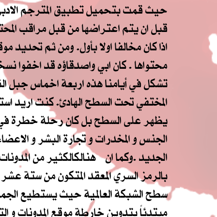
حيث قمت بتحميل تطبيق المترجم الادبي ال
قبل ان يتم اعتراضها من قبل مراقب المحت
اذا كان مخالفا اولا بأول. ومن ثم تحديد 
محتواها . كان ابي واصدقاؤه قد اخفوا نسخ
تشكل في أيامنا هذه اربعة اخماس جبل الن
المختفي تحت السطح الهادئ. كنت اريد استعاد
يظهر على السطح بل كان رحلة خطرة في الأ
الجنس و المخدرات و تجارة البشر و الاعضاء ا
الجديد .
وكما ان هنالك
الكثير من المدونات
بالرمز السري المعقد المتكون من ستة عشر ر
سطح الشبكة العالمية حيث يستطيع الجميع
مبتدئاً بتدوين خارطة موقع المدونات و ال