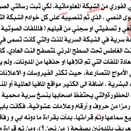
فوري من الشبكة المعلوماتية. لكي تبث رسالتي الصوت
وى النصي ، الذي تم تنصيبه على كل خوادم الشبكة ال
موقعي و تصفيتي او سجني من قبلهم ! فالملفات الصوتية
ة سرية في الشبكة السرية للنت والتي كانت تسمى في أي
ت الغاطس تحت السطح المرئي لمتصفح النت العادي. كان
ة الملفات التي تم اتلافها او حذفها من المدونات. ولم ي
مواج المتصارعة. حيث تكثر الفيروسات و الاعلانات و 
لبشرية ، اضافة الى الكثير مواقع المافيا العالمية أو الم
 المحظورة
والتي يحتفظ اصحابها بنسخ سرية محمية 
مزا من حروف و أرقام وعلامات عشوائية. فكانت بابي ال
 سماعها وثم قراءتها. بدأت بقراءة ما دونه ابي و ر
تعريف بالمدونين بصفحة ( من نحن ؟). ومن ثم قراءة مق