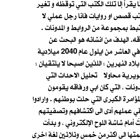
يقرأَ إلَّا تلك الكتب التي توقظه و تغير
اتب قصص او روايات فانا رجل عملي لا
تبط بمجموعة من الروابط و المدونات .
فاقه. الهدف من انشائه هو البحث عن
جواب للسؤال الذي سيطر على حياتي ، من قتل ابي ؟ هذا السؤال جعلني حتى كتابة هذه السطور في العاشر من ايلول عام 2040 ميلادية
اد النهرين ؛ اللذين اصبحا لا يلتقيان ؛
تصويرية محاولا تحليل الاحداث التي
دونات ، التي كان ابي ورفاقه يقومون
امرة الكبرى التي حلت بوطنهم . وارادوا
ي عملهم أدى الى اكتشافهم وتصفيتهم
ام شاشة اللوح الإلكتروني ، و بدأت
متها الى اكثرمن خمسٍ وثلاثين لغة اخرى