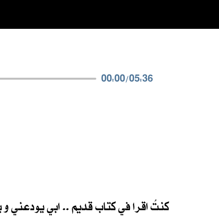
00:00
/
05:36
كنتُ اقرا في كتاب قديم .. ابي يودعني و 