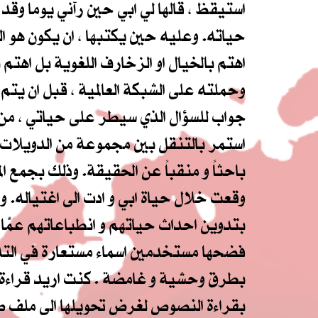
استيقظ ، قالها لي ابي حين رآني يوما وقد غف
حياته. وعليه حين يكتبها ، ان يكون هو ال
اهتم بالخيال او الزخارف اللغوية بل اهتم 
وحملته على الشبكة العالمية ، قبل ان يت
استمر بالتنقل بين مجموعة من الدويلات الم
باحثاً و منقباً عن الحقيقة. وذلك بجمع ا
وقعت خلال حياة ابي و ادت الى اغتياله. وال
بتدوين احداث حياتهم و انطباعاتهم عمّا ع
فضحها مستخدمين اسماء مستعارة في التدو
بطرق وحشية و غامضة . كنت اريد قراءة كل
بقراءة النصوص لغرض تحويلها الى ملف صوت