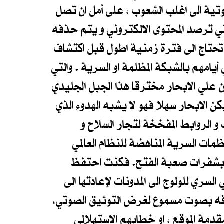
ية الى اغلب الشعوب ، على أمل ان تصل
تي ترصد المحتوى الالكتروني و يتم حذفه
 تحتاج الى فترة زمنية اطول قبل اكتشاف
امهم بالشبكة المظلمة او السرية . والتي
 علي الابحار مخترقا هذا الجبل الجليدي
كن الابحار سهلا فهو لا يشبه الهدوء الذي
الروابط المفخخة لتجار السلاح و
نظمات السرية المناهضة للنظام العالمي
بشفرات صعبة الفتح. فكنت احتفظ
سري للولوج الى المدونات لإعادتها الى
فاقه بصوت مسموع لغرض التوثيق الصوتي،
دمة الموقع ، او خطابهم الاستهلالي