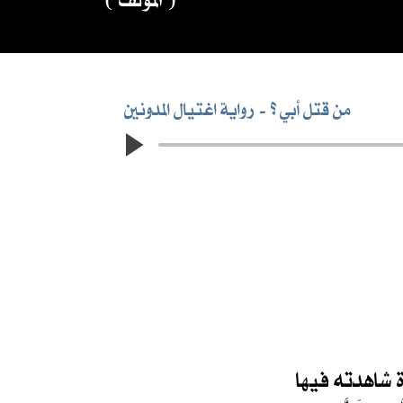
من قتل أبي ؟
رواية اغتيال المدونين
ة شاهدته فيها