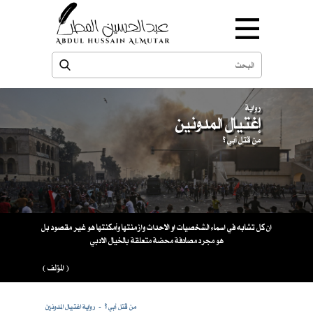
رواية
إغتيال المدونين
من قتل أبي ؟
ان كل تشابه في اسماء الشخصيات او الاحداث وازمنتها وأمكنتها هو غير مقصود بل
هو مجرد مصادفة محضة متعلقة بالخيال الادبي
( المؤلف )
من قتل أبي ؟
رواية اغتيال المدونين