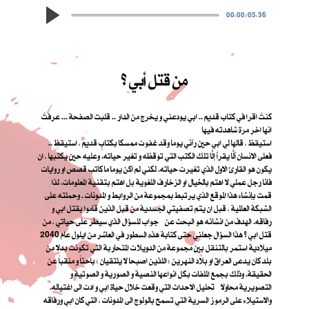
00:00
/
05:36
من قتل أبي ؟
كنتُ اقرا في كتاب قديم .. ابي يودعني و يخرج من الدار .. قلبت الصفحة ... عرفتُ
انها اخر مرة شاهدته فيها
استيقظ ، قالها لي ابي حين رآني يوما وقد غفوت ممسكا بكتابٍ قديم ، استيقظ ..
فعلى الانسان أَلَّا يقرأَ إلَّا تلك الكتب التي توقظه و تغير حياته. وعليه حين يكتبها ، ان
يكون هو القارئ الاول الذي تغيرت حياته. لكني لم اكن يوما ما كاتب قصص او روايات
فانا رجل عملي لا اهتم بالخيال او الزخارف اللغوية بل اهتم بتقنية المعلومات، لذا
قمت بإنشاء هذا الموقع الذي يرتبط بمجموعة من الروابط و المدونات . وحملته على
الشبكة العالمية ، قبل ان يتم تصفيتي الجسدية من قبل الذين قاموا بقتل ابي و
رفاقه. الهدف من انشائه هو البحث عن جواب للسؤال الذي سيطر على حياتي ، من
قتل ابي ؟ هذا السؤال جعلني حتى كتابة هذه السطور في العاشر من ايلول عام 2040
ميلادية استمر بالتنقل بين مجموعة من الدويلات المتحاربة التي تكونت بدلا من
بلد كان يدعى العراق او بلاد النهرين ؛ اللذين اصبحا لا يلتقيان ؛ باحثاً و منقباً عن
الحقيقة. وذلك بجمع الملفات بكل انواعها النصية و الصورية و الصوتية و
التصويرية محاولا تحليل الاحداث التي وقعت خلال حياة ابي و ادت الى اغتياله.
والاستيلاء على الرموز السرية التي تسمح بالولوج الى المدونات ، التي كان ابي ورفاقه