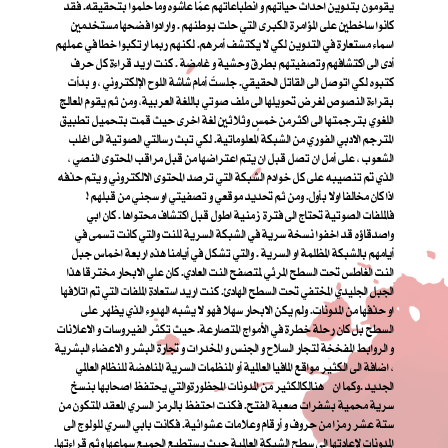
يقومون بتدوين احداث حياتهم و انطباعاتهم عمّا عاشوه وما حلموا بتحقيقه. فقد
كانوا ساخطين على المؤامرة الكبرى التي حلت بوطنهم . وارادوا فضحها مستخدمين
اسماء مستعارة في التدوين لكي لا يكتشف أمرهم. لكنهم ربما ارتكبوا خطا في عملهم
أدى الى اكتشافهم وتصفيتهم بطرق وحشية و غامضة . كنت اريد قراءة كل حرف
كتبوه لكي اتوصل الى القاتل الحقيقي. جلستُ أمام شاشة اللوح الإلكتروني ، و بدأت
بقراءة النصوص لغرض تحويلها الى ملف صوتي باللغة العربية، ومن ثم يقوم المعالج
اللغوي بترجمتها الى اكثرمن خمسٍ وثلاثين لغة اخرى حيث قمت بتحميل تطبيق
المترجم الادبي الفوري من الشبكة المعلوماتية. لكي تبث رسالتي الصوتية الى اغلب
الشعوب ، على أمل ان تصل قبل ان يتم اعتراضها من قبل مراقب المحتوى النصي ،
الذي تم تنصيبه على كل خوادم الشبكة التي ترصد المحتوى الالكتروني و يتم حذفه
اذا كان مخالفا اولا بأول. ومن ثم تحديد موقعي و تصفيتي او سجني من قبلهم !
فالملفات الصوتية تحتاج الى فترة زمنية اطول قبل اكتشاف محتواها . كان ابي
واصدقاؤه قد اخفوا نسخة سرية في الشبكة السرية للنت والتي كانت تسمى في
أيامهم بالشبكة المظلمة او السرية . والتي تشكل في أيامنا هذه اربعة اخماس جبل
النت الغاطس تحت السطح المرئي لمتصفح النت العادي. كان علي الابحار مخترقا هذا
الجبل الجليدي المختفي تحت السطح الهادئ. كنت اريد استعادة الملفات التي تم اتلافها
او حذفها من المدونات. ولم يكن الابحار سهلا فهو لا يشبه الهدوء الذي يظهر على
السطح بل كان رحلة خطرة في الأمواج المتصارعة. حيث تكثر الفيروسات و الاعلانات
و الروابط المفخخة لتجار السلاح و الجنس و المخدرات و تجارة البشر و الاعضاء البشرية
، اضافة الى الكثير مواقع المافيا العالمية أو المنظمات السرية المناهضة للنظام العالمي
الجديد .
وكما ان هنالك
الكثير من المدونات المحظورة
والتي يحتفظ اصحابها بنسخ
سرية محمية بشفرات صعبة الفتح. فكنت احتفظ بالرمز السري المعقد المتكون من
ستة عشر رمزا من حروف و أرقام وعلامات عشوائية. فكانت بابي السري للولوج الى
المدونات لإعادتها الى سطح الشبكة العالمية حيث يستطيع الجميع سماعها وثم قراءتها.