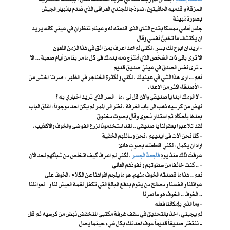
الممزقة و قدميه الحافيتين ؛ نموذجا للجندي العراقي الذي صُدم بانهيار الجيش
بصورة مُهينة
جلس أمامي ممسكا بقدح الشاي الذي قدمته له و عيناه تنظرانِ في عيني كانه يريد
ان يكتشف ما تخبئُ نفسي وقال
اريد ان ابوح لك بسرٍ ، لكني لم اعد اعرف بمن اثق في هذا الزمن الملعون -
الا ترى باني ذات الشخص الذي أمتزج دمه بدمك في كل ما مر بنا من أيام صعبة ... الا
ترى نفس الصدق في عينيّ صديق قديم -
نعم ... ارى هذا الشي في عينيك ، لكني و لكثرة الخناجر في الظهر ، صرت ُ اخشى من
الأصدقاء اكثر من الاعداء -
لا الومك ابدا يا صديقي والان قل لي ، ما السر الذي تريد اخباري به ؟ -
نهض من كرسيه ذهب الى باب الغرفة ، نظر الى الممر لم يكن احد موجوداً ، اغلق الباب
بعدها باحكام ثم استدار نحوي وقال بصوت مخنوق
لقد تلاعبوا بعقولنا يا صديقي .. لقد استخدمونا لزرع الفوضى والخوف والاكاذيب ،
كنا نحن الات في ايديهم ، نحن وسائلهم الخفية -
اراد ان يكمل ، لكني قاطعته بصوتٍ هادئ
عرفتُ ذلك منذ يوم
فاجعة الجسر
، لكني لم اعرف كيف اتخلص من شباكهم لحد الان
.. كنت خائفا من سطوتهم و نفوذهم العالمي -
نعم .. هذا ما قصدته الخوف منهم. هو ما يلجم افواهنا عن الكلام ، الخوف على
عوائلنا و انفسنا و مصالح من يقوم بدفع المبالغ التي تكفل لقمة العيش لنا و لعوائلنا
.. الخوف .. الخوف هو ما دمرنا
وما الذي بإمكاننا فعله -
لم يجبني ، اخذ بالتحديق في سقف غرفة مكتبي المنخفض نهض من كرسيه ثم قال
ننتظر صديقاً قديماً سوف احدثك بكل شيء حينما يصل -