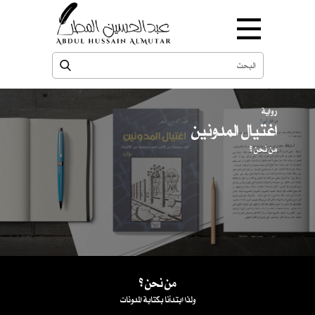
رواية
اغتيال المدونين
من نحن ؟
من نحن ؟
ولذا ابتدأنا بكتابة المدونات