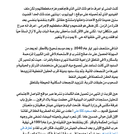
كنت اتمنى لو اعرف ما هو ذلك الشي الذي فاجأهم و هزم مخططاتهم و لكن ملف
الفيديو الذي تم تحميله على موقع ( اليوتيوب ) ينتهي عند ذلك الحد ! قضيت
سنين عديدة اتابع الاحداث واحللها واستنتج حقائق ، لأقوم بنقضها بنفسي بعد
فترة من الزمن . كان هدفي هو فضحهم و ايقاف مخططهم الإجرامي ، اعرف انه صراع
غير متكافئ ابدا ، لكني على الاقل كنت سأحظى بفرصة اثبات باني لا أزال انساناً حيّاً
لم افقد روحي التي خلقها اله حي ، لا يموت و لا يتغير
اننا في منتصف شهر ايار عام 2040 ، و بعد موسم شحيح بالأمطار، لم يعد من
السهولة الحصول على ماء صالح للشرب او الاستحمام لا في المدن الكبيرة المزدحمة
بالسكان و لا في المناطق الزراعية المتاخمة لنهري دجلة والفرات ، حيث تم تدمير كل
السدود التي كانت تساعد على تجميع مياه النهرين في منخفضات الثرثار و الحبانية و
غيرها من التجمعات المائية. وتم بناء سدود بديلة قرب الحقول النفطية لتزويدها
بمياه الحقن المستعملة في تعويض النفط
المسحوب من طبقات التربة. لتزويد التجمعات السكانية المحيطة بالمناطق
حين قاربت ان انتهي من تحميل هذه الكلمات و نشرها عبر مواقع التواصل الاجتماعي
لتحليل مستجدات التغيرات البيئية التي حطمت بيئة بلاد الرافين ...، طًرق باب
غرفة مكتبي في وزارة البيئة ، فتحت الباب واجهتني عينانِ صافيتانِ و متعبتانِ
لصديق قديم .... انه
مسعود كاكا علي
! عادت بي نظرته الصقرية الحادة الى لقائنا
الاول قبل حوالي خمسين عاما ، كان شعره ابيضَ ولحيته البيضاء تضفي على وجهه
شيئا من الحكمة والوقار ، كان يفتقدها حين التقيته اول مرة عام1991 في نهاية
حرب الخليج الاولى و بعد انسحاب الجيش من الكويت. فكان اغرب لقاء و
تعارف في
شاحنة إعدام
، بعد ان تم زجه معنا في عربة الشاحنة. فكان ؛ ببدلته العسكرية