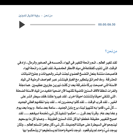
من نحن
رواية اغتيال المدونين
00:00
/
08:30
من نحن ؟
لقد تغير العالم .. اشم رائحة التغير في الهواء..أتحسسه في الصخور والرمال...اراه في
الوقت. التي تذوب كفقاعة في مياه الأمطار الحامضية..لقد تغيرَّت رائحة الهواء
فأصبحت منتنة بفعل التفسخ العضوي لجثث البشر والحيوانات و جذوع النباتات
المحترقة ، رماد الحرائق يتطاير مع الغبار فينتشر عبر العواصف الرملية الى المياه
الآسنة التي اصبحت بِرَكاً متفرقة بعد ان كانت نهرين جاريين عظيمين ، هما دجلة
والفرات تدفقا لآلاف السنين الماضية لكنهما الان اضحيا اخاديد من المياه الاسنة الضحلة
، التي تلتقي احيانا وتتشتت احيانا اخرى ، لقد غيروا عالمنا..فقد سيطر الشر على
الخير .. لقد قرب الوقت ... لقد كانوا يحضرون له ... لقد بنوا نظامهم العالمي الجديد
... كلُّ شيءٍ قاموا به للتهيؤ لبناء برج بابل الجديد .. ساعة بعد ساعة ، و يوما بعد يوم،
و عاما بعد عام ، وقرنا بعد قرن ،... احكموا تنفيذ كل شيءٍ لخدمة اسيادهم ...... لقد
اصبح التغيير حقيقة خططوا لها كل تلك السنين الطويلة ... وعملوا كل ما بوسعهم
لينجحوا في السيطرة على حياتنا الجديدة...كل شيءٍ كان جاهزا لتسلم العالم ..، ولكن
يوجد شيءٌ واحد لم يتوقعوه ، توجد ناحية واحدة لم يستطيعوا ان يتحكموا بها