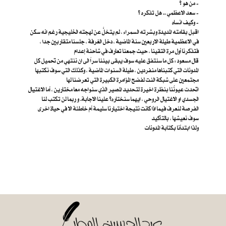
من هو ؟ -
سعد الاعظمي .. هل تذكره ؟ -
وكيف انساه -
اقبل بقامته المديدة وبشرته السمراء ، لم يتخلَّ عن لهجته الخليجية رغم انه سكن
في الاعظمية طيلة الاربعين سنة الماضية ، دخل الغرفة ، جلسنا متقاربين جدا ،
فتذكرنا أول مرة التقينا ، حيث جمعنا تعارف في شاحنة إعدام
قال مسعود : كل ما سنتفق عليه سوف يبقى بيننا سراً الى ان ننتهي من تحميل كل
المدونات التي كتبناها منفردين ، طيلة السنوات الماضية ، وكذلك التي سوف نكتبها
مجتمعين على شبكة النت لفضح المؤامرة الكبيرة التي تعرضنا لها
اتحدت عيونُنا بنظرة اخيرة لتحديد المصير الذي سنواجه معا مختارين ، أما الاغتيال
الجسدي او الاغتيال الروحي ، ايهما سنختاره؟ علينا الاجابة. و ربما لن تكتب لنا
الفرصة لنعرف فيما اذا كانت نتيجة اختيارنا سليمة أم خاطئة الا في حياة اخرى
سوف نعيشها ، بالتأكيد
ولذا ابتدأنا بكتابة المدونات