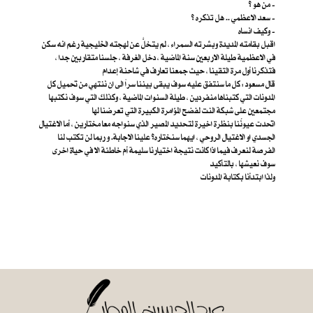
من هو ؟ -
سعد الاعظمي .. هل تذكره ؟ -
وكيف انساه -
اقبل بقامته المديدة وبشرته السمراء ، لم يتخلَّ عن لهجته الخليجية رغم انه سكن
في الاعظمية طيلة الاربعين سنة الماضية ، دخل الغرفة ، جلسنا متقاربين جدا ،
فتذكرنا أول مرة التقينا ، حيث جمعنا تعارف في شاحنة إعدام
قال مسعود : كل ما سنتفق عليه سوف يبقى بيننا سراً الى ان ننتهي من تحميل كل
المدونات التي كتبناها منفردين ، طيلة السنوات الماضية ، وكذلك التي سوف نكتبها
مجتمعين على شبكة النت لفضح المؤامرة الكبيرة التي تعرضنا لها
اتحدت عيونُنا بنظرة اخيرة لتحديد المصير الذي سنواجه معا مختارين ، أما الاغتيال
الجسدي او الاغتيال الروحي ، ايهما سنختاره؟ علينا الاجابة. و ربما لن تكتب لنا
الفرصة لنعرف فيما اذا كانت نتيجة اختيارنا سليمة أم خاطئة الا في حياة اخرى
سوف نعيشها ، بالتأكيد
ولذا ابتدأنا بكتابة المدونات