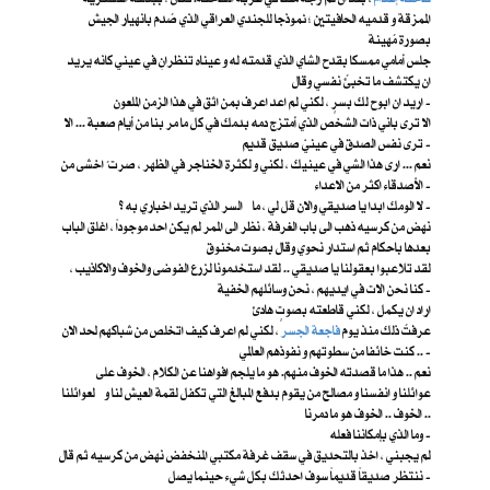
الممزقة و قدميه الحافيتين ؛ نموذجا للجندي العراقي الذي صُدم بانهيار الجيش
بصورة مُهينة
جلس أمامي ممسكا بقدح الشاي الذي قدمته له و عيناه تنظرانِ في عيني كانه يريد
ان يكتشف ما تخبئُ نفسي وقال
اريد ان ابوح لك بسرٍ ، لكني لم اعد اعرف بمن اثق في هذا الزمن الملعون -
الا ترى باني ذات الشخص الذي أمتزج دمه بدمك في كل ما مر بنا من أيام صعبة ... الا
ترى نفس الصدق في عينيّ صديق قديم -
نعم ... ارى هذا الشي في عينيك ، لكني و لكثرة الخناجر في الظهر ، صرت ُ اخشى من
الأصدقاء اكثر من الاعداء -
لا الومك ابدا يا صديقي والان قل لي ، ما السر الذي تريد اخباري به ؟ -
نهض من كرسيه ذهب الى باب الغرفة ، نظر الى الممر لم يكن احد موجوداً ، اغلق الباب
بعدها باحكام ثم استدار نحوي وقال بصوت مخنوق
لقد تلاعبوا بعقولنا يا صديقي .. لقد استخدمونا لزرع الفوضى والخوف والاكاذيب ،
كنا نحن الات في ايديهم ، نحن وسائلهم الخفية -
اراد ان يكمل ، لكني قاطعته بصوتٍ هادئ
عرفتُ ذلك منذ يوم
فاجعة الجسر
، لكني لم اعرف كيف اتخلص من شباكهم لحد الان
.. كنت خائفا من سطوتهم و نفوذهم العالمي -
نعم .. هذا ما قصدته الخوف منهم. هو ما يلجم افواهنا عن الكلام ، الخوف على
عوائلنا و انفسنا و مصالح من يقوم بدفع المبالغ التي تكفل لقمة العيش لنا و لعوائلنا
.. الخوف .. الخوف هو ما دمرنا
وما الذي بإمكاننا فعله -
لم يجبني ، اخذ بالتحديق في سقف غرفة مكتبي المنخفض نهض من كرسيه ثم قال
ننتظر صديقاً قديماً سوف احدثك بكل شيء حينما يصل -