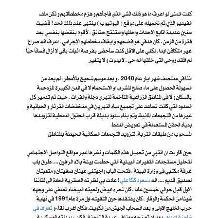
كنت اتمنى لو اعرف ما هو ذلك الشي الذي فاجأهم و هزم مخططاتهم و لكن ملف
الفيديو الذي تم تحميله على موقع ( اليوتيوب ) ينتهي عند ذلك الحد ! قضيت
سنين عديدة اتابع الاحداث واحللها واستنتج حقائق ، لأقوم بنقضها بنفسي بعد
فترة من الزمن . كان هدفي هو فضحهم و ايقاف مخططهم الإجرامي ، اعرف انه صراع
غير متكافئ ابدا ، لكني على الاقل كنت سأحظى بفرصة اثبات باني لا أزال انساناً حيّاً
لم افقد روحي التي خلقها اله حي ، لا يموت و لا يتغير
اننا في منتصف شهر ايار عام 2040 ، و بعد موسم شحيح بالأمطار، لم يعد من
السهولة الحصول على ماء صالح للشرب او الاستحمام لا في المدن الكبيرة المزدحمة
بالسكان و لا في المناطق الزراعية المتاخمة لنهري دجلة والفرات ، حيث تم تدمير كل
السدود التي كانت تساعد على تجميع مياه النهرين في منخفضات الثرثار و الحبانية و
غيرها من التجمعات المائية. وتم بناء سدود بديلة قرب الحقول النفطية لتزويدها
بمياه الحقن المستعملة في تعويض النفط
المسحوب من طبقات التربة. لتزويد التجمعات السكانية المحيطة بالمناطق
حين قاربت ان انتهي من تحميل هذه الكلمات و نشرها عبر مواقع التواصل الاجتماعي
لتحليل مستجدات التغيرات البيئية التي حطمت بيئة بلاد الرافين ...، طًرق باب
غرفة مكتبي في وزارة البيئة ، فتحت الباب واجهتني عينانِ صافيتانِ و متعبتانِ
لصديق قديم .... انه
مسعود كاكا علي
! عادت بي نظرته الصقرية الحادة الى لقائنا
الاول قبل حوالي خمسين عاما ، كان شعره ابيضَ ولحيته البيضاء تضفي على وجهه
شيئا من الحكمة والوقار ، كان يفتقدها حين التقيته اول مرة عام1991 في نهاية
حرب الخليج الاولى و بعد انسحاب الجيش من الكويت. فكان اغرب لقاء و
تعارف في
شاحنة إعدام
، بعد ان تم زجه معنا في عربة الشاحنة. فكان ؛ ببدلته العسكرية