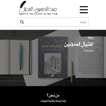
رواية
اغتيال المدونين
من نحن ؟
من نحن ؟
ولذا ابتدأنا بكتابة المدونات