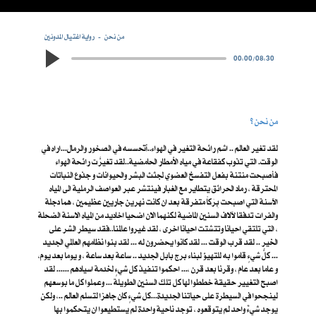
من نحن
رواية اغتيال المدونين
00:00
/
08:30
من نحن ؟
لقد تغير العالم .. اشم رائحة التغير في الهواء..أتحسسه في الصخور والرمال...اراه في
الوقت. التي تذوب كفقاعة في مياه الأمطار الحامضية..لقد تغيرَّت رائحة الهواء
فأصبحت منتنة بفعل التفسخ العضوي لجثث البشر والحيوانات و جذوع النباتات
المحترقة ، رماد الحرائق يتطاير مع الغبار فينتشر عبر العواصف الرملية الى المياه
الآسنة التي اصبحت بِرَكاً متفرقة بعد ان كانت نهرين جاريين عظيمين ، هما دجلة
والفرات تدفقا لآلاف السنين الماضية لكنهما الان اضحيا اخاديد من المياه الاسنة الضحلة
، التي تلتقي احيانا وتتشتت احيانا اخرى ، لقد غيروا عالمنا..فقد سيطر الشر على
الخير .. لقد قرب الوقت ... لقد كانوا يحضرون له ... لقد بنوا نظامهم العالمي الجديد
... كلُّ شيءٍ قاموا به للتهيؤ لبناء برج بابل الجديد .. ساعة بعد ساعة ، و يوما بعد يوم،
و عاما بعد عام ، وقرنا بعد قرن ،... احكموا تنفيذ كل شيءٍ لخدمة اسيادهم ...... لقد
اصبح التغيير حقيقة خططوا لها كل تلك السنين الطويلة ... وعملوا كل ما بوسعهم
لينجحوا في السيطرة على حياتنا الجديدة...كل شيءٍ كان جاهزا لتسلم العالم ..، ولكن
يوجد شيءٌ واحد لم يتوقعوه ، توجد ناحية واحدة لم يستطيعوا ان يتحكموا بها