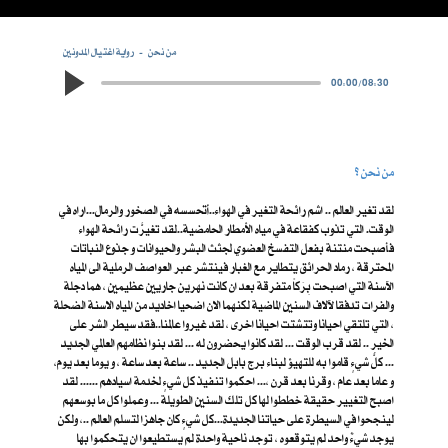
من نحن
رواية اغتيال المدونين
00:00
/
08:30
من نحن ؟
لقد تغير العالم .. اشم رائحة التغير في الهواء..أتحسسه في الصخور والرمال...اراه في
الوقت. التي تذوب كفقاعة في مياه الأمطار الحامضية..لقد تغيرَّت رائحة الهواء
فأصبحت منتنة بفعل التفسخ العضوي لجثث البشر والحيوانات و جذوع النباتات
المحترقة ، رماد الحرائق يتطاير مع الغبار فينتشر عبر العواصف الرملية الى المياه
الآسنة التي اصبحت بِرَكاً متفرقة بعد ان كانت نهرين جاريين عظيمين ، هما دجلة
والفرات تدفقا لآلاف السنين الماضية لكنهما الان اضحيا اخاديد من المياه الاسنة الضحلة
، التي تلتقي احيانا وتتشتت احيانا اخرى ، لقد غيروا عالمنا..فقد سيطر الشر على
الخير .. لقد قرب الوقت ... لقد كانوا يحضرون له ... لقد بنوا نظامهم العالمي الجديد
... كلُّ شيءٍ قاموا به للتهيؤ لبناء برج بابل الجديد .. ساعة بعد ساعة ، و يوما بعد يوم،
و عاما بعد عام ، وقرنا بعد قرن ،... احكموا تنفيذ كل شيءٍ لخدمة اسيادهم ...... لقد
اصبح التغيير حقيقة خططوا لها كل تلك السنين الطويلة ... وعملوا كل ما بوسعهم
لينجحوا في السيطرة على حياتنا الجديدة...كل شيءٍ كان جاهزا لتسلم العالم ..، ولكن
يوجد شيءٌ واحد لم يتوقعوه ، توجد ناحية واحدة لم يستطيعوا ان يتحكموا بها