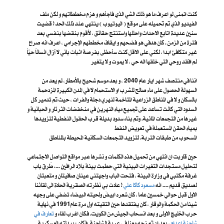
كنت اتمنى لو اعرف ما هو ذلك الشي الذي فاجأهم و هزم مخططاتهم و لكن ملف
الفيديو الذي تم تحميله على موقع ( اليوتيوب ) ينتهي عند ذلك الحد ! قضيت
سنين عديدة اتابع الاحداث واحللها واستنتج حقائق ، لأقوم بنقضها بنفسي بعد
فترة من الزمن . كان هدفي هو فضحهم و ايقاف مخططهم الإجرامي ، اعرف انه صراع
غير متكافئ ابدا ، لكني على الاقل كنت سأحظى بفرصة اثبات باني لا أزال انساناً حيّاً
لم افقد روحي التي خلقها اله حي ، لا يموت و لا يتغير
اننا في منتصف شهر ايار عام 2040 ، و بعد موسم شحيح بالأمطار، لم يعد من
السهولة الحصول على ماء صالح للشرب او الاستحمام لا في المدن الكبيرة المزدحمة
بالسكان و لا في المناطق الزراعية المتاخمة لنهري دجلة والفرات ، حيث تم تدمير كل
السدود التي كانت تساعد على تجميع مياه النهرين في منخفضات الثرثار و الحبانية و
غيرها من التجمعات المائية. وتم بناء سدود بديلة قرب الحقول النفطية لتزويدها
بمياه الحقن المستعملة في تعويض النفط
المسحوب من طبقات التربة. لتزويد التجمعات السكانية المحيطة بالمناطق
حين قاربت ان انتهي من تحميل هذه الكلمات و نشرها عبر مواقع التواصل الاجتماعي
لتحليل مستجدات التغيرات البيئية التي حطمت بيئة بلاد الرافين ...، طًرق باب
غرفة مكتبي في وزارة البيئة ، فتحت الباب واجهتني عينانِ صافيتانِ و متعبتانِ
لصديق قديم .... انه
مسعود كاكا علي
! عادت بي نظرته الصقرية الحادة الى لقائنا
الاول قبل حوالي خمسين عاما ، كان شعره ابيضَ ولحيته البيضاء تضفي على وجهه
شيئا من الحكمة والوقار ، كان يفتقدها حين التقيته اول مرة عام1991 في نهاية
حرب الخليج الاولى و بعد انسحاب الجيش من الكويت. فكان اغرب لقاء و
تعارف في
شاحنة إعدام
، بعد ان تم زجه معنا في عربة الشاحنة. فكان ؛ ببدلته العسكرية