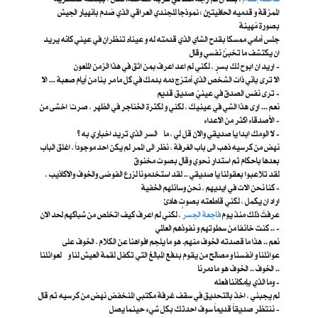
الممزقة و قدميه الحافيتين ؛ نموذجا للجندي العراقي الذي صُدم بانهيار الجيش
بصورة مُهينة
جلس أمامي ممسكا بقدح الشاي الذي قدمته له و عيناه تنظرانِ في عيني كانه يريد
ان يكتشف ما تخبئُ نفسي وقال
اريد ان ابوح لك بسرٍ ، لكني لم اعد اعرف بمن اثق في هذا الزمن الملعون -
الا ترى باني ذات الشخص الذي أمتزج دمه بدمك في كل ما مر بنا من أيام صعبة ... الا
ترى نفس الصدق في عينيّ صديق قديم -
نعم ... ارى هذا الشي في عينيك ، لكني و لكثرة الخناجر في الظهر ، صرت ُ اخشى من
الأصدقاء اكثر من الاعداء -
لا الومك ابدا يا صديقي والان قل لي ، ما السر الذي تريد اخباري به ؟ -
نهض من كرسيه ذهب الى باب الغرفة ، نظر الى الممر لم يكن احد موجوداً ، اغلق الباب
بعدها باحكام ثم استدار نحوي وقال بصوت مخنوق
لقد تلاعبوا بعقولنا يا صديقي .. لقد استخدمونا لزرع الفوضى والخوف والاكاذيب ،
كنا نحن الات في ايديهم ، نحن وسائلهم الخفية -
اراد ان يكمل ، لكني قاطعته بصوتٍ هادئ
عرفتُ ذلك منذ يوم
فاجعة الجسر
، لكني لم اعرف كيف اتخلص من شباكهم لحد الان
.. كنت خائفا من سطوتهم و نفوذهم العالمي -
نعم .. هذا ما قصدته الخوف منهم. هو ما يلجم افواهنا عن الكلام ، الخوف على
عوائلنا و انفسنا و مصالح من يقوم بدفع المبالغ التي تكفل لقمة العيش لنا و لعوائلنا
.. الخوف .. الخوف هو ما دمرنا
وما الذي بإمكاننا فعله -
لم يجبني ، اخذ بالتحديق في سقف غرفة مكتبي المنخفض نهض من كرسيه ثم قال
ننتظر صديقاً قديماً سوف احدثك بكل شيء حينما يصل -