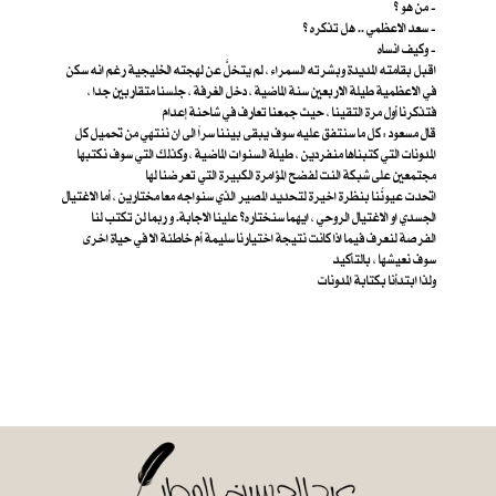
من هو ؟ -
سعد الاعظمي .. هل تذكره ؟ -
وكيف انساه -
اقبل بقامته المديدة وبشرته السمراء ، لم يتخلَّ عن لهجته الخليجية رغم انه سكن
في الاعظمية طيلة الاربعين سنة الماضية ، دخل الغرفة ، جلسنا متقاربين جدا ،
فتذكرنا أول مرة التقينا ، حيث جمعنا تعارف في شاحنة إعدام
قال مسعود : كل ما سنتفق عليه سوف يبقى بيننا سراً الى ان ننتهي من تحميل كل
المدونات التي كتبناها منفردين ، طيلة السنوات الماضية ، وكذلك التي سوف نكتبها
مجتمعين على شبكة النت لفضح المؤامرة الكبيرة التي تعرضنا لها
اتحدت عيونُنا بنظرة اخيرة لتحديد المصير الذي سنواجه معا مختارين ، أما الاغتيال
الجسدي او الاغتيال الروحي ، ايهما سنختاره؟ علينا الاجابة. و ربما لن تكتب لنا
الفرصة لنعرف فيما اذا كانت نتيجة اختيارنا سليمة أم خاطئة الا في حياة اخرى
سوف نعيشها ، بالتأكيد
ولذا ابتدأنا بكتابة المدونات