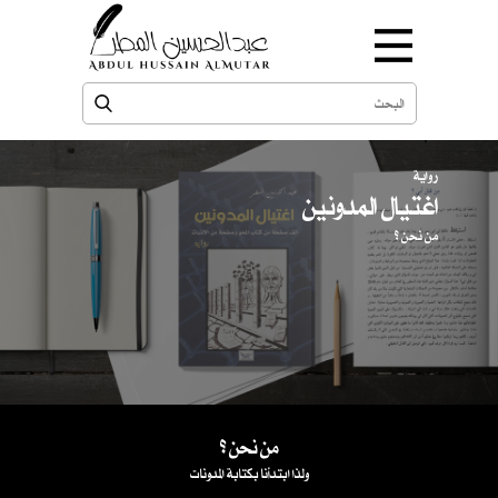
رواية
اغتيال المدونين
من نحن ؟
من نحن ؟
ولذا ابتدأنا بكتابة المدونات