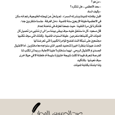
من هو ؟ -
سعد الاعظمي .. هل تذكره ؟ -
وكيف انساه -
اقبل بقامته المديدة وبشرته السمراء ، لم يتخلَّ عن لهجته الخليجية رغم انه سكن
في الاعظمية طيلة الاربعين سنة الماضية ، دخل الغرفة ، جلسنا متقاربين جدا ،
فتذكرنا أول مرة التقينا ، حيث جمعنا تعارف في شاحنة إعدام
قال مسعود : كل ما سنتفق عليه سوف يبقى بيننا سراً الى ان ننتهي من تحميل كل
المدونات التي كتبناها منفردين ، طيلة السنوات الماضية ، وكذلك التي سوف نكتبها
مجتمعين على شبكة النت لفضح المؤامرة الكبيرة التي تعرضنا لها
اتحدت عيونُنا بنظرة اخيرة لتحديد المصير الذي سنواجه معا مختارين ، أما الاغتيال
الجسدي او الاغتيال الروحي ، ايهما سنختاره؟ علينا الاجابة. و ربما لن تكتب لنا
الفرصة لنعرف فيما اذا كانت نتيجة اختيارنا سليمة أم خاطئة الا في حياة اخرى
سوف نعيشها ، بالتأكيد
ولذا ابتدأنا بكتابة المدونات