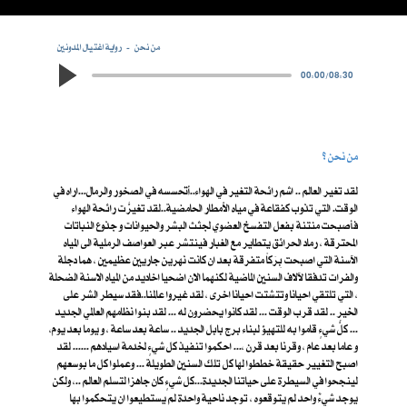
من نحن
رواية اغتيال المدونين
00:00
/
08:30
من نحن ؟
لقد تغير العالم .. اشم رائحة التغير في الهواء..أتحسسه في الصخور والرمال...اراه في
الوقت. التي تذوب كفقاعة في مياه الأمطار الحامضية..لقد تغيرَّت رائحة الهواء
فأصبحت منتنة بفعل التفسخ العضوي لجثث البشر والحيوانات و جذوع النباتات
المحترقة ، رماد الحرائق يتطاير مع الغبار فينتشر عبر العواصف الرملية الى المياه
الآسنة التي اصبحت بِرَكاً متفرقة بعد ان كانت نهرين جاريين عظيمين ، هما دجلة
والفرات تدفقا لآلاف السنين الماضية لكنهما الان اضحيا اخاديد من المياه الاسنة الضحلة
، التي تلتقي احيانا وتتشتت احيانا اخرى ، لقد غيروا عالمنا..فقد سيطر الشر على
الخير .. لقد قرب الوقت ... لقد كانوا يحضرون له ... لقد بنوا نظامهم العالمي الجديد
... كلُّ شيءٍ قاموا به للتهيؤ لبناء برج بابل الجديد .. ساعة بعد ساعة ، و يوما بعد يوم،
و عاما بعد عام ، وقرنا بعد قرن ،... احكموا تنفيذ كل شيءٍ لخدمة اسيادهم ...... لقد
اصبح التغيير حقيقة خططوا لها كل تلك السنين الطويلة ... وعملوا كل ما بوسعهم
لينجحوا في السيطرة على حياتنا الجديدة...كل شيءٍ كان جاهزا لتسلم العالم ..، ولكن
يوجد شيءٌ واحد لم يتوقعوه ، توجد ناحية واحدة لم يستطيعوا ان يتحكموا بها