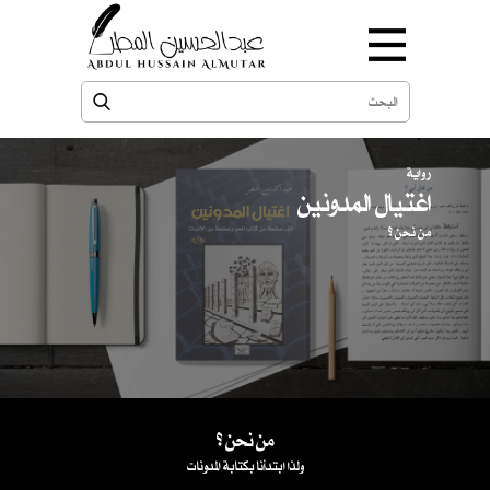
رواية
اغتيال المدونين
من نحن ؟
من نحن ؟
ولذا ابتدأنا بكتابة المدونات