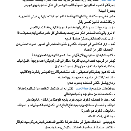
الممزقة و قدميه الحافيتين ؛ نموذجا للجندي العراقي الذي صُدم بانهيار الجيش
بصورة مُهينة
جلس أمامي ممسكا بقدح الشاي الذي قدمته له و عيناه تنظرانِ في عيني كانه يريد
ان يكتشف ما تخبئُ نفسي وقال
اريد ان ابوح لك بسرٍ ، لكني لم اعد اعرف بمن اثق في هذا الزمن الملعون -
الا ترى باني ذات الشخص الذي أمتزج دمه بدمك في كل ما مر بنا من أيام صعبة ... الا
ترى نفس الصدق في عينيّ صديق قديم -
نعم ... ارى هذا الشي في عينيك ، لكني و لكثرة الخناجر في الظهر ، صرت ُ اخشى من
الأصدقاء اكثر من الاعداء -
لا الومك ابدا يا صديقي والان قل لي ، ما السر الذي تريد اخباري به ؟ -
نهض من كرسيه ذهب الى باب الغرفة ، نظر الى الممر لم يكن احد موجوداً ، اغلق الباب
بعدها باحكام ثم استدار نحوي وقال بصوت مخنوق
لقد تلاعبوا بعقولنا يا صديقي .. لقد استخدمونا لزرع الفوضى والخوف والاكاذيب ،
كنا نحن الات في ايديهم ، نحن وسائلهم الخفية -
اراد ان يكمل ، لكني قاطعته بصوتٍ هادئ
عرفتُ ذلك منذ يوم
فاجعة الجسر
، لكني لم اعرف كيف اتخلص من شباكهم لحد الان
.. كنت خائفا من سطوتهم و نفوذهم العالمي -
نعم .. هذا ما قصدته الخوف منهم. هو ما يلجم افواهنا عن الكلام ، الخوف على
عوائلنا و انفسنا و مصالح من يقوم بدفع المبالغ التي تكفل لقمة العيش لنا و لعوائلنا
.. الخوف .. الخوف هو ما دمرنا
وما الذي بإمكاننا فعله -
لم يجبني ، اخذ بالتحديق في سقف غرفة مكتبي المنخفض نهض من كرسيه ثم قال
ننتظر صديقاً قديماً سوف احدثك بكل شيء حينما يصل -