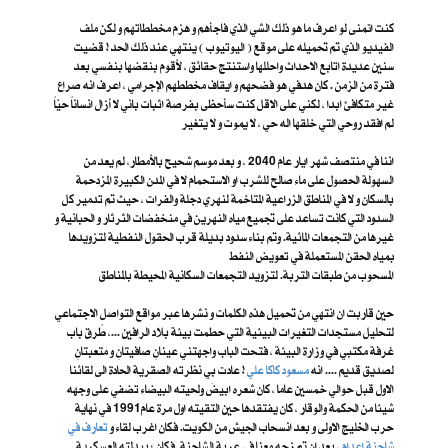
كنت اتمنى لو اعرف ما هو ذلك الشي الذي فاجأهم و هزم مخططاتهم و لكن ملف
الفيديو الذي تم تحميله على موقع ( اليوتيوب ) ينتهي عند ذلك الحد ! قضيت
سنين عديدة اتابع الاحداث واحللها واستنتج حقائق ، لأقوم بنقضها بنفسي بعد
فترة من الزمن . كان هدفي هو فضحهم و ايقاف مخططهم الإجرامي ، اعرف انه صراع
غير متكافئ ابدا ، لكني على الاقل كنت سأحظى بفرصة اثبات باني لا أزال انساناً حيّاً
لم افقد روحي التي خلقها اله حي ، لا يموت و لا يتغير
اننا في منتصف شهر ايار عام 2040 ، و بعد موسم شحيح بالأمطار، لم يعد من
السهولة الحصول على ماء صالح للشرب او الاستحمام لا في المدن الكبيرة المزدحمة
بالسكان و لا في المناطق الزراعية المتاخمة لنهري دجلة والفرات ، حيث تم تدمير كل
السدود التي كانت تساعد على تجميع مياه النهرين في منخفضات الثرثار و الحبانية و
غيرها من التجمعات المائية. وتم بناء سدود بديلة قرب الحقول النفطية لتزويدها
بمياه الحقن المستعملة في تعويض النفط
المسحوب من طبقات التربة. لتزويد التجمعات السكانية المحيطة بالمناطق
حين قاربت ان انتهي من تحميل هذه الكلمات و نشرها عبر مواقع التواصل الاجتماعي
لتحليل مستجدات التغيرات البيئية التي حطمت بيئة بلاد الرافين ...، طًرق باب
غرفة مكتبي في وزارة البيئة ، فتحت الباب واجهتني عينانِ صافيتانِ و متعبتانِ
لصديق قديم .... انه
مسعود كاكا علي
! عادت بي نظرته الصقرية الحادة الى لقائنا
الاول قبل حوالي خمسين عاما ، كان شعره ابيضَ ولحيته البيضاء تضفي على وجهه
شيئا من الحكمة والوقار ، كان يفتقدها حين التقيته اول مرة عام1991 في نهاية
حرب الخليج الاولى و بعد انسحاب الجيش من الكويت. فكان اغرب لقاء و
تعارف في
شاحنة إعدام
، بعد ان تم زجه معنا في عربة الشاحنة. فكان ؛ ببدلته العسكرية