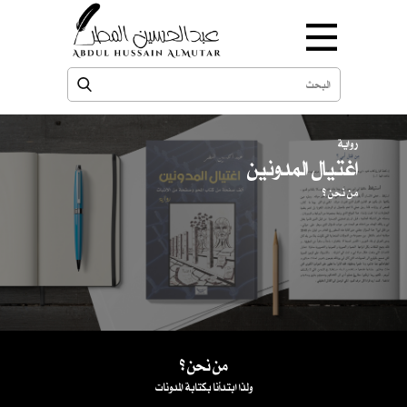
رواية
اغتيال المدونين
من نحن ؟
من نحن ؟
ولذا ابتدأنا بكتابة المدونات