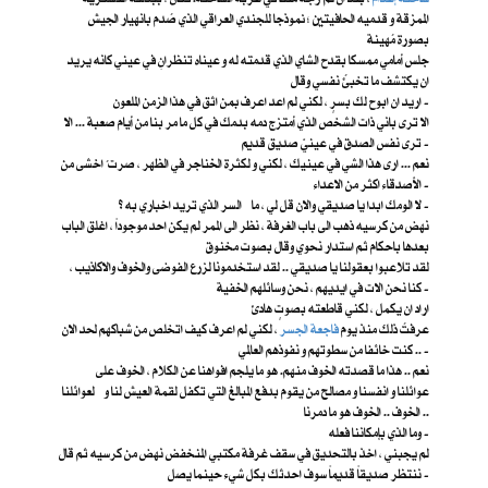
الممزقة و قدميه الحافيتين ؛ نموذجا للجندي العراقي الذي صُدم بانهيار الجيش
بصورة مُهينة
جلس أمامي ممسكا بقدح الشاي الذي قدمته له و عيناه تنظرانِ في عيني كانه يريد
ان يكتشف ما تخبئُ نفسي وقال
اريد ان ابوح لك بسرٍ ، لكني لم اعد اعرف بمن اثق في هذا الزمن الملعون -
الا ترى باني ذات الشخص الذي أمتزج دمه بدمك في كل ما مر بنا من أيام صعبة ... الا
ترى نفس الصدق في عينيّ صديق قديم -
نعم ... ارى هذا الشي في عينيك ، لكني و لكثرة الخناجر في الظهر ، صرت ُ اخشى من
الأصدقاء اكثر من الاعداء -
لا الومك ابدا يا صديقي والان قل لي ، ما السر الذي تريد اخباري به ؟ -
نهض من كرسيه ذهب الى باب الغرفة ، نظر الى الممر لم يكن احد موجوداً ، اغلق الباب
بعدها باحكام ثم استدار نحوي وقال بصوت مخنوق
لقد تلاعبوا بعقولنا يا صديقي .. لقد استخدمونا لزرع الفوضى والخوف والاكاذيب ،
كنا نحن الات في ايديهم ، نحن وسائلهم الخفية -
اراد ان يكمل ، لكني قاطعته بصوتٍ هادئ
عرفتُ ذلك منذ يوم
فاجعة الجسر
، لكني لم اعرف كيف اتخلص من شباكهم لحد الان
.. كنت خائفا من سطوتهم و نفوذهم العالمي -
نعم .. هذا ما قصدته الخوف منهم. هو ما يلجم افواهنا عن الكلام ، الخوف على
عوائلنا و انفسنا و مصالح من يقوم بدفع المبالغ التي تكفل لقمة العيش لنا و لعوائلنا
.. الخوف .. الخوف هو ما دمرنا
وما الذي بإمكاننا فعله -
لم يجبني ، اخذ بالتحديق في سقف غرفة مكتبي المنخفض نهض من كرسيه ثم قال
ننتظر صديقاً قديماً سوف احدثك بكل شيء حينما يصل -