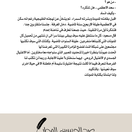
من هو ؟ -
سعد الاعظمي .. هل تذكره ؟ -
وكيف انساه -
اقبل بقامته المديدة وبشرته السمراء ، لم يتخلَّ عن لهجته الخليجية رغم انه سكن
في الاعظمية طيلة الاربعين سنة الماضية ، دخل الغرفة ، جلسنا متقاربين جدا ،
فتذكرنا أول مرة التقينا ، حيث جمعنا تعارف في شاحنة إعدام
قال مسعود : كل ما سنتفق عليه سوف يبقى بيننا سراً الى ان ننتهي من تحميل كل
المدونات التي كتبناها منفردين ، طيلة السنوات الماضية ، وكذلك التي سوف نكتبها
مجتمعين على شبكة النت لفضح المؤامرة الكبيرة التي تعرضنا لها
اتحدت عيونُنا بنظرة اخيرة لتحديد المصير الذي سنواجه معا مختارين ، أما الاغتيال
الجسدي او الاغتيال الروحي ، ايهما سنختاره؟ علينا الاجابة. و ربما لن تكتب لنا
الفرصة لنعرف فيما اذا كانت نتيجة اختيارنا سليمة أم خاطئة الا في حياة اخرى
سوف نعيشها ، بالتأكيد
ولذا ابتدأنا بكتابة المدونات