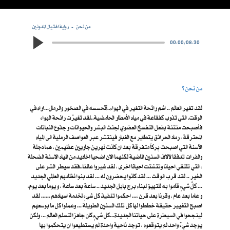
من نحن
رواية اغتيال المدونين
00:00
/
08:30
من نحن ؟
لقد تغير العالم .. اشم رائحة التغير في الهواء..أتحسسه في الصخور والرمال...اراه في
الوقت. التي تذوب كفقاعة في مياه الأمطار الحامضية..لقد تغيرَّت رائحة الهواء
فأصبحت منتنة بفعل التفسخ العضوي لجثث البشر والحيوانات و جذوع النباتات
المحترقة ، رماد الحرائق يتطاير مع الغبار فينتشر عبر العواصف الرملية الى المياه
الآسنة التي اصبحت بِرَكاً متفرقة بعد ان كانت نهرين جاريين عظيمين ، هما دجلة
والفرات تدفقا لآلاف السنين الماضية لكنهما الان اضحيا اخاديد من المياه الاسنة الضحلة
، التي تلتقي احيانا وتتشتت احيانا اخرى ، لقد غيروا عالمنا..فقد سيطر الشر على
الخير .. لقد قرب الوقت ... لقد كانوا يحضرون له ... لقد بنوا نظامهم العالمي الجديد
... كلُّ شيءٍ قاموا به للتهيؤ لبناء برج بابل الجديد .. ساعة بعد ساعة ، و يوما بعد يوم،
و عاما بعد عام ، وقرنا بعد قرن ،... احكموا تنفيذ كل شيءٍ لخدمة اسيادهم ...... لقد
اصبح التغيير حقيقة خططوا لها كل تلك السنين الطويلة ... وعملوا كل ما بوسعهم
لينجحوا في السيطرة على حياتنا الجديدة...كل شيءٍ كان جاهزا لتسلم العالم ..، ولكن
يوجد شيءٌ واحد لم يتوقعوه ، توجد ناحية واحدة لم يستطيعوا ان يتحكموا بها