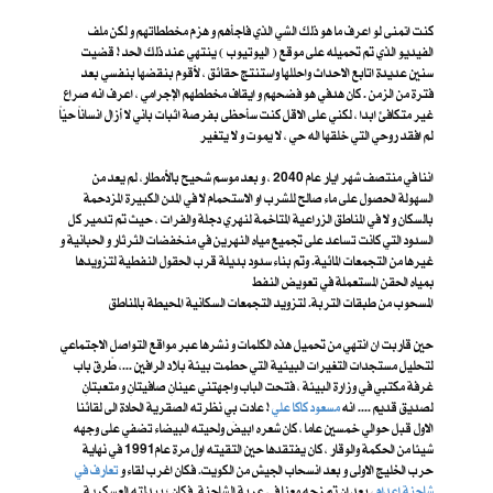
كنت اتمنى لو اعرف ما هو ذلك الشي الذي فاجأهم و هزم مخططاتهم و لكن ملف
الفيديو الذي تم تحميله على موقع ( اليوتيوب ) ينتهي عند ذلك الحد ! قضيت
سنين عديدة اتابع الاحداث واحللها واستنتج حقائق ، لأقوم بنقضها بنفسي بعد
فترة من الزمن . كان هدفي هو فضحهم و ايقاف مخططهم الإجرامي ، اعرف انه صراع
غير متكافئ ابدا ، لكني على الاقل كنت سأحظى بفرصة اثبات باني لا أزال انساناً حيّاً
لم افقد روحي التي خلقها اله حي ، لا يموت و لا يتغير
اننا في منتصف شهر ايار عام 2040 ، و بعد موسم شحيح بالأمطار، لم يعد من
السهولة الحصول على ماء صالح للشرب او الاستحمام لا في المدن الكبيرة المزدحمة
بالسكان و لا في المناطق الزراعية المتاخمة لنهري دجلة والفرات ، حيث تم تدمير كل
السدود التي كانت تساعد على تجميع مياه النهرين في منخفضات الثرثار و الحبانية و
غيرها من التجمعات المائية. وتم بناء سدود بديلة قرب الحقول النفطية لتزويدها
بمياه الحقن المستعملة في تعويض النفط
المسحوب من طبقات التربة. لتزويد التجمعات السكانية المحيطة بالمناطق
حين قاربت ان انتهي من تحميل هذه الكلمات و نشرها عبر مواقع التواصل الاجتماعي
لتحليل مستجدات التغيرات البيئية التي حطمت بيئة بلاد الرافين ...، طًرق باب
غرفة مكتبي في وزارة البيئة ، فتحت الباب واجهتني عينانِ صافيتانِ و متعبتانِ
لصديق قديم .... انه
مسعود كاكا علي
! عادت بي نظرته الصقرية الحادة الى لقائنا
الاول قبل حوالي خمسين عاما ، كان شعره ابيضَ ولحيته البيضاء تضفي على وجهه
شيئا من الحكمة والوقار ، كان يفتقدها حين التقيته اول مرة عام1991 في نهاية
حرب الخليج الاولى و بعد انسحاب الجيش من الكويت. فكان اغرب لقاء و
تعارف في
شاحنة إعدام
، بعد ان تم زجه معنا في عربة الشاحنة. فكان ؛ ببدلته العسكرية