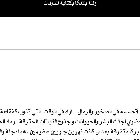
ولذا ابتدأنا بكتابة المدونات
ء..أتحسسه في الصخور والرمال...اراه في الوقت. التي تذوب كفقاعة 
وي لجثث البشر والحيوانات و جذوع النباتات المحترقة ، رماد ال
بِرَكاً متفرقة بعد ان كانت نهرين جاريين عظيمين ، هما دجلة والف