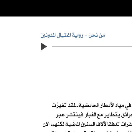
من نحن
رواية اغتيال المدونين
في مياه الأمطار الحامضية..لقد تغيرَّت
حرائق يتطاير مع الغبار فينتشر عبر
رات تدفقا لآلاف السنين الماضية لكنهما الان