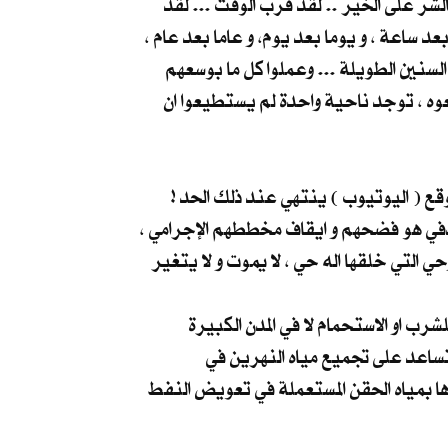
الشر على الخير .. لقد قرب الوقت ... لقد
بعد ساعة ، و يوما بعد يوم، و عاما بعد عام ،
لسنين الطويلة ... وعملوا كل ما بوسعهم
عوه ، توجد ناحية واحدة لم يستطيعوا ان
ع ( اليوتيوب ) ينتهي عند ذلك الحد !
هدفي هو فضحهم و ايقاف مخططهم الإجرامي ،
حي التي خلقها اله حي ، لا يموت و لا يتغير
ء صالح للشرب او الاستحمام لا في المدن الكبيرة
 تساعد على تجميع مياه النهرين في
ها بمياه الحقن المستعملة في تعويض النفط