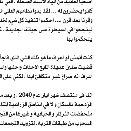
اضحيا اخاديد من المياه الاسنة الضحلة ، التي 
كانوا يحضرون له ... لقد بنوا نظامهم العالمي ال
وقرنا بعد قرن ،... احكموا تنفيذ كل شيءٍ لخ
لينجحوا في السيطرة على حياتنا الجديدة...كل
يتحكموا بها
كنت اتمنى لو اعرف ما هو ذلك الشي الذي فاج
قضيت سنين عديدة اتابع الاحداث واحللها واس
اعرف انه صراع غير متكافئ ابدا ، لكني على الا
اننا في منتص
المزدحمة بالسكان و لا في المناطق الزراعية ا
منخفضات الثرثار و الحبانية و غيرها من التج
المسحوب من طبقات التربة. لتزويد التجمعات ا