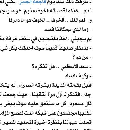
، لكني لم اعرف كيف اتخلص من شباكهم لحد الان .. كنت خائفا من سطوتهم و نفوذهم العالمي -
عرفتُ ذلك منذ يوم
فاجعة الجسر
و لعوائلنا .. الخوف .. الخوف هو ما دمرنا
وما الذي بإمكاننا فعله -
لم يجبني ، اخذ بالتحديق في سقف غرفة مك
ننتظر صديقاً قديماً سوف احدثك بكل شيء حينما يصل -
من هو ؟ -
سعد الاعظمي .. هل تذكره ؟ -
وكيف انساه -
اقبل بقامته المديدة وبشرته السمراء ، لم يتخ
جدا ، فتذكرنا أول مرة التقينا ، حيث جمعنا 
قال مسعود : كل ما سنتفق عليه سوف يبقى بيننا
نكتبها مجتمعين على شبكة النت لفضح المؤامرة
اتحدت عيونُنا بنظرة اخيرة لتحديد المصير الذي