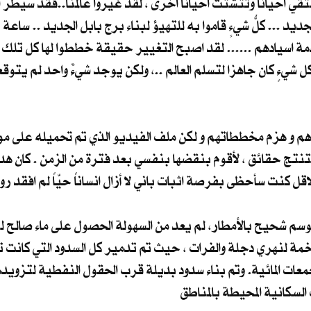
تلتقي احيانا وتتشتت احيانا اخرى ، لقد غيروا عالمنا..فقد سيطر 
جديد ... كلُّ شيءٍ قاموا به للتهيؤ لبناء برج بابل الجديد .. ساعة 
دمة اسيادهم ...... لقد اصبح التغيير حقيقة خططوا لها كل تلك ا
 شيءٍ كان جاهزا لتسلم العالم ..، ولكن يوجد شيءٌ واحد لم يتوق
أهم و هزم مخططاتهم و لكن ملف الفيديو الذي تم تحميله على موق
تنتج حقائق ، لأقوم بنقضها بنفسي بعد فترة من الزمن . كان 
قل كنت سأحظى بفرصة اثبات باني لا أزال انساناً حيّاً لم افقد رو
ف شهر ايار عام 2040 ، و بعد موسم شحيح بالأمطار، لم يعد من السهولة الحصول على ما
لمتاخمة لنهري دجلة والفرات ، حيث تم تدمير كل السدود التي كانت
معات المائية. وتم بناء سدود بديلة قرب الحقول النفطية لتزويد
لسكانية المحيطة بالمناطق