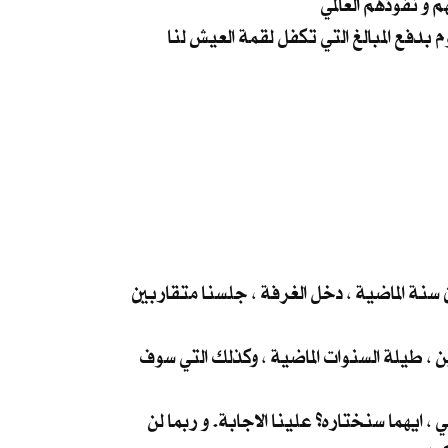
نعم .. هذا ما قصدته الخوف منهم. هو ما يلجم افواهنا عن الكلام ، الخوف على عوائلنا و انفسنا و مصالح من يقوم بدفع المبالغ التي تكفل لقمة العيش لنا
 سنة الماضية ، دخل الغرفة ، جلسنا متقاربين
ن ، طيلة السنوات الماضية ، وكذلك التي سوف
، ايهما سنختاره؟ علينا الاجابة. و ربما لن