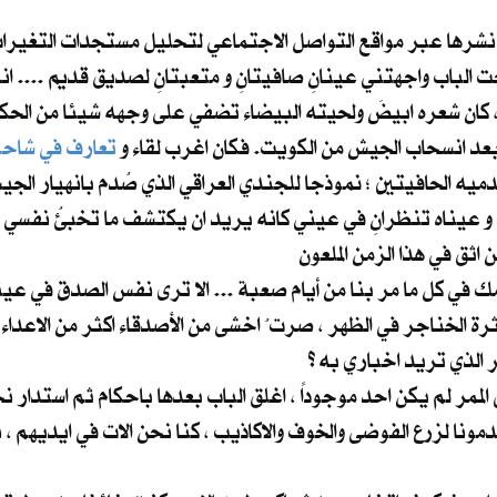
نشرها عبر مواقع التواصل الاجتماعي لتحليل مستجدات التغيرات 
 الباب واجهتني عينانِ صافيتانِ و متعبتانِ لصديق قديم .... ان
ا ، كان شعره ابيضَ ولحيته البيضاء تضفي على وجهه شيئا من الحكم
تعارف في شاحن
دميه الحافيتين ؛ نموذجا للجندي العراقي الذي صُدم بانهيار الج
و عيناه تنظرانِ في عيني كانه يريد ان يكتشف ما تخبئُ نفسي و
الممر لم يكن احد موجوداً ، اغلق الباب بعدها باحكام ثم استدا