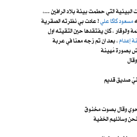
البيئية التي حطمت بيئة بلاد الرافين ...،
ه
مسعود كاكا علي
! عادت بي نظرته الصقرية
ة والوقار ، كان يفتقدها حين التقيته اول
ة إعدام
، بعد ان تم زجه معنا في عربة
يش بصورة مُهينة
قال
ر نحوي وقال بصوت مخنوق