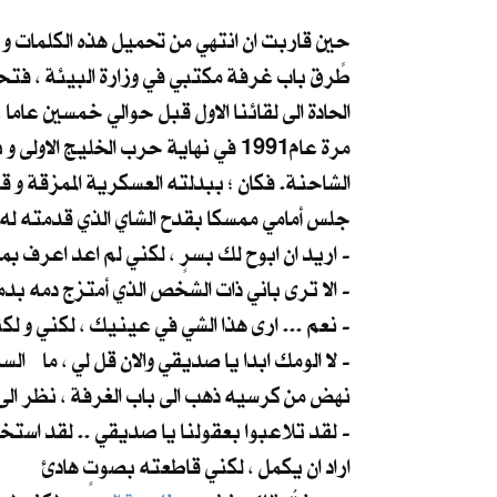
حين قاربت ان انتهي من تحميل هذه الكلمات و 
طًرق باب غرفة مكتبي في وزارة البيئة ، فتحت
الحادة الى لقائنا الاول قبل حوالي خمسين عام
مرة عام1991 في نهاية حرب الخليج الاولى و بعد انسحاب الجيش من الكويت. فكان اغرب لقاء و
الشاحنة. فكان ؛ ببدلته العسكرية الممزقة و ق
جلس أمامي ممسكا بقدح الشاي الذي قدمته له 
اريد ان ابوح لك بسرٍ ، لكني لم اعد اعرف بمن اثق في هذا الزمن الملعون -
الا ترى باني ذات الشخص الذي أمتزج دمه بدمك في كل ما مر بنا من أيام صعبة ... الا ترى نفس الصدق في عينيّ صديق قديم -
نعم ... ارى هذا الشي في عينيك ، لكني و لكثرة الخناجر في الظهر ، صرت ُ اخشى من الأصدقاء اكثر من الاعداء -
لا الومك ابدا يا صديقي والان قل لي ، ما السر الذي تريد اخباري به ؟ -
نهض من كرسيه ذهب الى باب الغرفة ، نظر الى 
لقد تلاعبوا بعقولنا يا صديقي .. لقد استخدمونا لزرع الفوضى والخوف والاكاذيب ، كنا نحن الات في ايديهم ، نحن وسائلهم الخفية -
اراد ان يكمل ، لكني قاطعته بصوتٍ هادئ