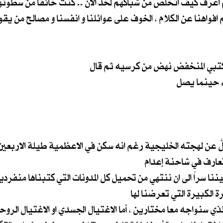
تبي المنخفض نهض من كرسيه ثم قال
لَّ عن لهجته الخليجية رغم انه سكن في الاعظمية طيلة الاربعين
تعارف في شاحنة إعدام
 سراً الى ان ننتهي من تحميل كل المدونات التي كتبناها منفردي
 الكبيرة التي تعرضنا لها
 سنواجه معا مختارين ، أما الاغتيال الجسدي او الاغتيال الروحي 