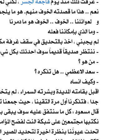
، لكني لم اعرف كيف اتخلص من شباكهم لحد الان .. كنت خائفا من سطوتهم و نفوذهم العالمي -
عرفتُ ذلك منذ يوم
فاجعة الجسر
و لعوائلنا .. الخوف .. الخوف هو ما دمرنا
وما الذي بإمكاننا فعله -
لم يجبني ، اخذ بالتحديق في سقف غرفة مك
ننتظر صديقاً قديماً سوف احدثك بكل شيء حينما يصل -
من هو ؟ -
سعد الاعظمي .. هل تذكره ؟ -
وكيف انساه -
اقبل بقامته المديدة وبشرته السمراء ، لم يتخ
جدا ، فتذكرنا أول مرة التقينا ، حيث جمعنا 
قال مسعود : كل ما سنتفق عليه سوف يبقى بيننا
نكتبها مجتمعين على شبكة النت لفضح المؤامرة
اتحدت عيونُنا بنظرة اخيرة لتحديد المصير الذي