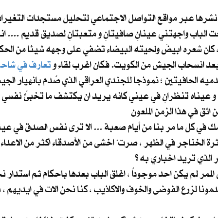
نشرها عبر مواقع التواصل الاجتماعي لتحليل مستجدات التغيرات 
 الباب واجهتني عينانِ صافيتانِ و متعبتانِ لصديق قديم .... ان
ا ، كان شعره ابيضَ ولحيته البيضاء تضفي على وجهه شيئا من الحكم
تعارف في شاحن
دميه الحافيتين ؛ نموذجا للجندي العراقي الذي صُدم بانهيار الج
و عيناه تنظرانِ في عيني كانه يريد ان يكتشف ما تخبئُ نفسي و
الممر لم يكن احد موجوداً ، اغلق الباب بعدها باحكام ثم استدا