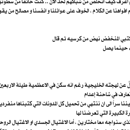
تبي المنخفض نهض من كرسيه ثم قال
لَّ عن لهجته الخليجية رغم انه سكن في الاعظمية طيلة الاربعين
تعارف في شاحنة إعدام
 سراً الى ان ننتهي من تحميل كل المدونات التي كتبناها منفردي
 الكبيرة التي تعرضنا لها
 سنواجه معا مختارين ، أما الاغتيال الجسدي او الاغتيال الروحي 