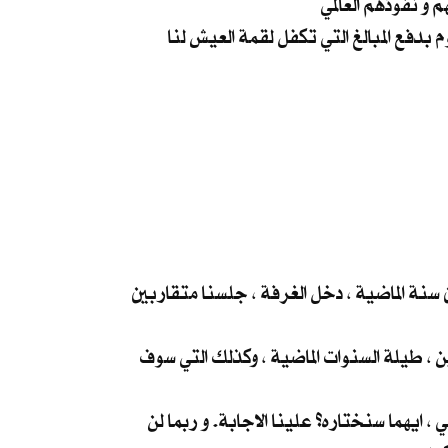
نعم .. هذا ما قصدته الخوف منهم. هو ما يلجم افواهنا عن الكلام ، الخوف على عوائلنا و انفسنا و مصالح من يقوم بدفع المبالغ التي تكفل لقمة العيش لنا
 سنة الماضية ، دخل الغرفة ، جلسنا متقاربين
ن ، طيلة السنوات الماضية ، وكذلك التي سوف
، ايهما سنختاره؟ علينا الاجابة. و ربما لن