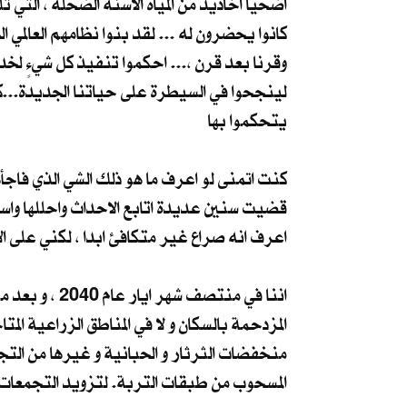
اضحيا اخاديد من المياه الاسنة الضحلة ، التي 
كانوا يحضرون له ... لقد بنوا نظامهم العالمي ال
وقرنا بعد قرن ،... احكموا تنفيذ كل شيءٍ لخ
لينجحوا في السيطرة على حياتنا الجديدة...كل
يتحكموا بها
كنت اتمنى لو اعرف ما هو ذلك الشي الذي فاج
قضيت سنين عديدة اتابع الاحداث واحللها واس
اعرف انه صراع غير متكافئ ابدا ، لكني على الا
اننا في منتص
المزدحمة بالسكان و لا في المناطق الزراعية ا
منخفضات الثرثار و الحبانية و غيرها من التج
المسحوب من طبقات التربة. لتزويد التجمعات ا