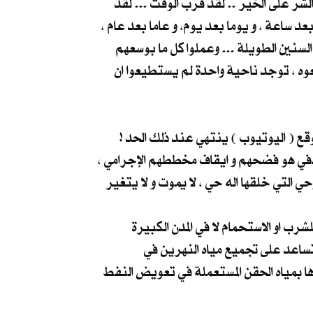
الشر على الخير .. لقد قرب الوقت ... لقد
بعد ساعة ، و يوما بعد يوم، و عاما بعد عام ،
لسنين الطويلة ... وعملوا كل ما بوسعهم
عوه ، توجد ناحية واحدة لم يستطيعوا ان
ع ( اليوتيوب ) ينتهي عند ذلك الحد !
هدفي هو فضحهم و ايقاف مخططهم الإجرامي ،
حي التي خلقها اله حي ، لا يموت و لا يتغير
ء صالح للشرب او الاستحمام لا في المدن الكبيرة
 تساعد على تجميع مياه النهرين في
ها بمياه الحقن المستعملة في تعويض النفط