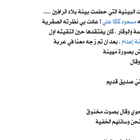
البيئية التي حطمت بيئة بلاد الرافين ...،
ه
مسعود كاكا علي
! عادت بي نظرته الصقرية
ة والوقار ، كان يفتقدها حين التقيته اول
ة إعدام
، بعد ان تم زجه معنا في عربة
يش بصورة مُهينة
قال
ر نحوي وقال بصوت مخنوق