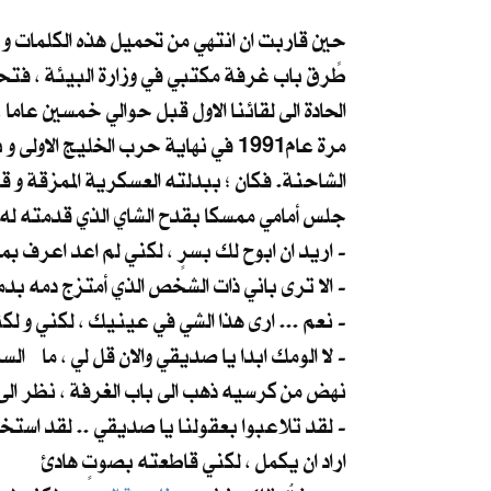
حين قاربت ان انتهي من تحميل هذه الكلمات و 
طًرق باب غرفة مكتبي في وزارة البيئة ، فتحت
الحادة الى لقائنا الاول قبل حوالي خمسين عام
مرة عام1991 في نهاية حرب الخليج الاولى و بعد انسحاب الجيش من الكويت. فكان اغرب لقاء و
الشاحنة. فكان ؛ ببدلته العسكرية الممزقة و ق
جلس أمامي ممسكا بقدح الشاي الذي قدمته له 
اريد ان ابوح لك بسرٍ ، لكني لم اعد اعرف بمن اثق في هذا الزمن الملعون -
الا ترى باني ذات الشخص الذي أمتزج دمه بدمك في كل ما مر بنا من أيام صعبة ... الا ترى نفس الصدق في عينيّ صديق قديم -
نعم ... ارى هذا الشي في عينيك ، لكني و لكثرة الخناجر في الظهر ، صرت ُ اخشى من الأصدقاء اكثر من الاعداء -
لا الومك ابدا يا صديقي والان قل لي ، ما السر الذي تريد اخباري به ؟ -
نهض من كرسيه ذهب الى باب الغرفة ، نظر الى 
لقد تلاعبوا بعقولنا يا صديقي .. لقد استخدمونا لزرع الفوضى والخوف والاكاذيب ، كنا نحن الات في ايديهم ، نحن وسائلهم الخفية -
اراد ان يكمل ، لكني قاطعته بصوتٍ هادئ