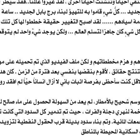
تلتقي احيانا وتتشتت احيانا اخرى ، لقد غيروا عالمنا..فقد سيطر 
جديد ... كلُّ شيءٍ قاموا به للتهيؤ لبناء برج بابل الجديد .. ساعة 
دمة اسيادهم ...... لقد اصبح التغيير حقيقة خططوا لها كل تلك ا
 شيءٍ كان جاهزا لتسلم العالم ..، ولكن يوجد شيءٌ واحد لم يتوق
أهم و هزم مخططاتهم و لكن ملف الفيديو الذي تم تحميله على موق
تنتج حقائق ، لأقوم بنقضها بنفسي بعد فترة من الزمن . كان 
قل كنت سأحظى بفرصة اثبات باني لا أزال انساناً حيّاً لم افقد رو
ف شهر ايار عام 2040 ، و بعد موسم شحيح بالأمطار، لم يعد من السهولة الحصول على ما
لمتاخمة لنهري دجلة والفرات ، حيث تم تدمير كل السدود التي كانت
معات المائية. وتم بناء سدود بديلة قرب الحقول النفطية لتزويد
لسكانية المحيطة بالمناطق