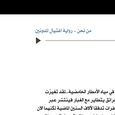
من نحن
رواية اغتيال المدونين
في مياه الأمطار الحامضية..لقد تغيرَّت
حرائق يتطاير مع الغبار فينتشر عبر
رات تدفقا لآلاف السنين الماضية لكنهما الان