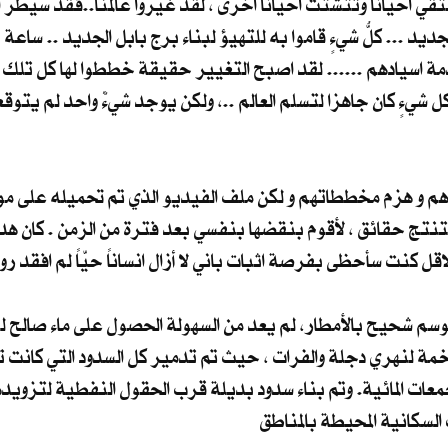
تلتقي احيانا وتتشتت احيانا اخرى ، لقد غيروا عالمنا..فقد سيطر 
جديد ... كلُّ شيءٍ قاموا به للتهيؤ لبناء برج بابل الجديد .. ساعة 
دمة اسيادهم ...... لقد اصبح التغيير حقيقة خططوا لها كل تلك ا
 شيءٍ كان جاهزا لتسلم العالم ..، ولكن يوجد شيءٌ واحد لم يتوق
أهم و هزم مخططاتهم و لكن ملف الفيديو الذي تم تحميله على موق
تنتج حقائق ، لأقوم بنقضها بنفسي بعد فترة من الزمن . كان 
قل كنت سأحظى بفرصة اثبات باني لا أزال انساناً حيّاً لم افقد رو
ف شهر ايار عام 2040 ، و بعد موسم شحيح بالأمطار، لم يعد من السهولة الحصول على ما
لمتاخمة لنهري دجلة والفرات ، حيث تم تدمير كل السدود التي كانت
معات المائية. وتم بناء سدود بديلة قرب الحقول النفطية لتزويد
لسكانية المحيطة بالمناطق