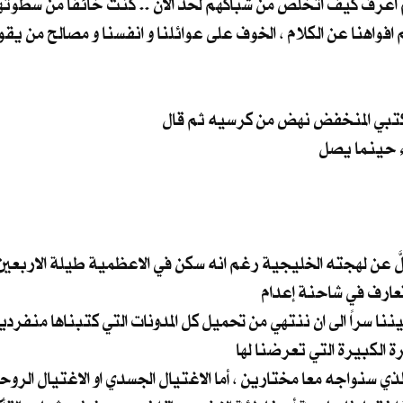
تبي المنخفض نهض من كرسيه ثم قال
لَّ عن لهجته الخليجية رغم انه سكن في الاعظمية طيلة الاربعين
تعارف في شاحنة إعدام
 سراً الى ان ننتهي من تحميل كل المدونات التي كتبناها منفردي
 الكبيرة التي تعرضنا لها
 سنواجه معا مختارين ، أما الاغتيال الجسدي او الاغتيال الروحي 