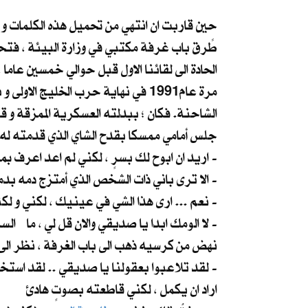
حين قاربت ان انتهي من تحميل هذه الكلمات و 
طًرق باب غرفة مكتبي في وزارة البيئة ، فتحت
الحادة الى لقائنا الاول قبل حوالي خمسين عام
مرة عام1991 في نهاية حرب الخليج الاولى و بعد انسحاب الجيش من الكويت. فكان اغرب لقاء و
الشاحنة. فكان ؛ ببدلته العسكرية الممزقة و ق
جلس أمامي ممسكا بقدح الشاي الذي قدمته له 
اريد ان ابوح لك بسرٍ ، لكني لم اعد اعرف بمن اثق في هذا الزمن الملعون -
الا ترى باني ذات الشخص الذي أمتزج دمه بدمك في كل ما مر بنا من أيام صعبة ... الا ترى نفس الصدق في عينيّ صديق قديم -
نعم ... ارى هذا الشي في عينيك ، لكني و لكثرة الخناجر في الظهر ، صرت ُ اخشى من الأصدقاء اكثر من الاعداء -
لا الومك ابدا يا صديقي والان قل لي ، ما السر الذي تريد اخباري به ؟ -
نهض من كرسيه ذهب الى باب الغرفة ، نظر الى 
لقد تلاعبوا بعقولنا يا صديقي .. لقد استخدمونا لزرع الفوضى والخوف والاكاذيب ، كنا نحن الات في ايديهم ، نحن وسائلهم الخفية -
اراد ان يكمل ، لكني قاطعته بصوتٍ هادئ