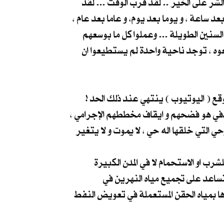
الشر على الخير .. لقد قرب الوقت ... لقد
بعد ساعة ، و يوما بعد يوم، و عاما بعد عام ،
لسنين الطويلة ... وعملوا كل ما بوسعهم
عوه ، توجد ناحية واحدة لم يستطيعوا ان
ع ( اليوتيوب ) ينتهي عند ذلك الحد !
هدفي هو فضحهم و ايقاف مخططهم الإجرامي ،
حي التي خلقها اله حي ، لا يموت و لا يتغير
ء صالح للشرب او الاستحمام لا في المدن الكبيرة
 تساعد على تجميع مياه النهرين في
ها بمياه الحقن المستعملة في تعويض النفط