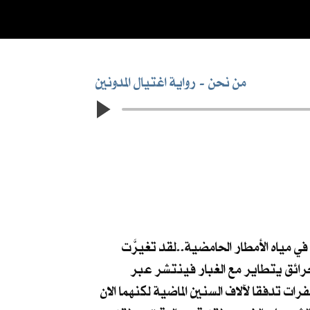
من نحن
رواية اغتيال المدونين
في مياه الأمطار الحامضية..لقد تغيرَّت
حرائق يتطاير مع الغبار فينتشر عبر
رات تدفقا لآلاف السنين الماضية لكنهما الان