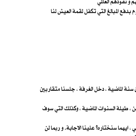
نعم .. هذا ما قصدته الخوف منهم. هو ما يلجم افواهنا عن الكلام ، الخوف على عوائلنا و انفسنا و مصالح من يقوم بدفع المبالغ التي تكفل لقمة العيش لنا
 سنة الماضية ، دخل الغرفة ، جلسنا متقاربين
ن ، طيلة السنوات الماضية ، وكذلك التي سوف
، ايهما سنختاره؟ علينا الاجابة. و ربما لن