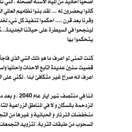
اضحيا اخاديد من المياه الاسنة الضحلة ، التي 
كانوا يحضرون له ... لقد بنوا نظامهم العالمي ال
وقرنا بعد قرن ،... احكموا تنفيذ كل شيءٍ لخ
لينجحوا في السيطرة على حياتنا الجديدة...كل
يتحكموا بها
كنت اتمنى لو اعرف ما هو ذلك الشي الذي فاج
قضيت سنين عديدة اتابع الاحداث واحللها واس
اعرف انه صراع غير متكافئ ابدا ، لكني على الا
اننا في منتص
المزدحمة بالسكان و لا في المناطق الزراعية ا
منخفضات الثرثار و الحبانية و غيرها من التج
المسحوب من طبقات التربة. لتزويد التجمعات ا