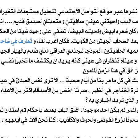
نشرها عبر مواقع التواصل الاجتماعي لتحليل مستجدات التغيرات 
 الباب واجهتني عينانِ صافيتانِ و متعبتانِ لصديق قديم .... ان
ا ، كان شعره ابيضَ ولحيته البيضاء تضفي على وجهه شيئا من الحكم
تعارف في شاحن
دميه الحافيتين ؛ نموذجا للجندي العراقي الذي صُدم بانهيار الج
و عيناه تنظرانِ في عيني كانه يريد ان يكتشف ما تخبئُ نفسي و
الممر لم يكن احد موجوداً ، اغلق الباب بعدها باحكام ثم استدا