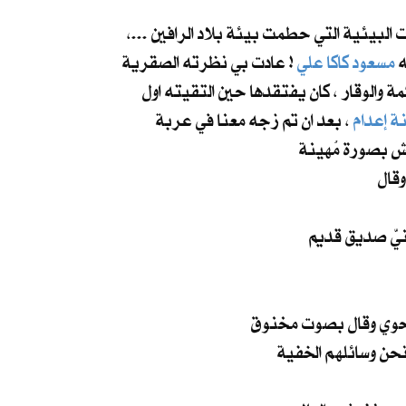
البيئية التي حطمت بيئة بلاد الرافين ...،
ه
مسعود كاكا علي
! عادت بي نظرته الصقرية
ة والوقار ، كان يفتقدها حين التقيته اول
ة إعدام
، بعد ان تم زجه معنا في عربة
يش بصورة مُهينة
قال
ر نحوي وقال بصوت مخنوق