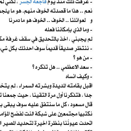
، لكني لم اعرف كيف اتخلص من شباكهم لحد الان .. كنت خائفا من سطوتهم و نفوذهم العالمي -
عرفتُ ذلك منذ يوم
فاجعة الجسر
و لعوائلنا .. الخوف .. الخوف هو ما دمرنا
وما الذي بإمكاننا فعله -
لم يجبني ، اخذ بالتحديق في سقف غرفة مك
ننتظر صديقاً قديماً سوف احدثك بكل شيء حينما يصل -
من هو ؟ -
سعد الاعظمي .. هل تذكره ؟ -
وكيف انساه -
اقبل بقامته المديدة وبشرته السمراء ، لم يتخ
جدا ، فتذكرنا أول مرة التقينا ، حيث جمعنا 
قال مسعود : كل ما سنتفق عليه سوف يبقى بيننا
نكتبها مجتمعين على شبكة النت لفضح المؤامرة
اتحدت عيونُنا بنظرة اخيرة لتحديد المصير الذي