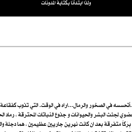
ولذا ابتدأنا بكتابة المدونات
ء..أتحسسه في الصخور والرمال...اراه في الوقت. التي تذوب كفقاعة 
وي لجثث البشر والحيوانات و جذوع النباتات المحترقة ، رماد ال
بِرَكاً متفرقة بعد ان كانت نهرين جاريين عظيمين ، هما دجلة والف