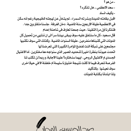
من هو ؟ -
سعد الاعظمي .. هل تذكره ؟ -
وكيف انساه -
اقبل بقامته المديدة وبشرته السمراء ، لم يتخلَّ عن لهجته الخليجية رغم انه سكن
في الاعظمية طيلة الاربعين سنة الماضية ، دخل الغرفة ، جلسنا متقاربين جدا ،
فتذكرنا أول مرة التقينا ، حيث جمعنا تعارف في شاحنة إعدام
قال مسعود : كل ما سنتفق عليه سوف يبقى بيننا سراً الى ان ننتهي من تحميل كل
المدونات التي كتبناها منفردين ، طيلة السنوات الماضية ، وكذلك التي سوف نكتبها
مجتمعين على شبكة النت لفضح المؤامرة الكبيرة التي تعرضنا لها
اتحدت عيونُنا بنظرة اخيرة لتحديد المصير الذي سنواجه معا مختارين ، أما الاغتيال
الجسدي او الاغتيال الروحي ، ايهما سنختاره؟ علينا الاجابة. و ربما لن تكتب لنا
الفرصة لنعرف فيما اذا كانت نتيجة اختيارنا سليمة أم خاطئة الا في حياة اخرى
سوف نعيشها ، بالتأكيد
ولذا ابتدأنا بكتابة المدونات