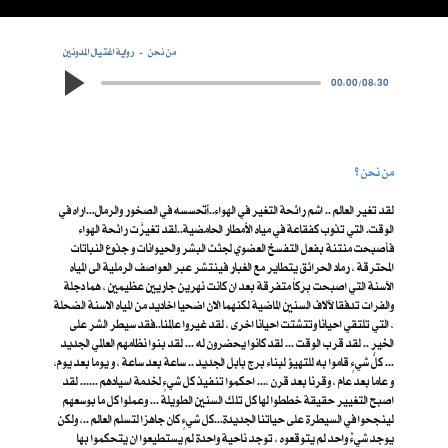
من نحن
رواية اغتيال المدونين
00:00
/
08:30
من نحن ؟
لقد تغير العالم .. اشم رائحة التغير في الهواء..أتحسسه في الصخور والرمال...اراه في
الوقت. التي تذوب كفقاعة في مياه الأمطار الحامضية..لقد تغيرَّت رائحة الهواء
فأصبحت منتنة بفعل التفسخ العضوي لجثث البشر والحيوانات و جذوع النباتات
المحترقة ، رماد الحرائق يتطاير مع الغبار فينتشر عبر العواصف الرملية الى المياه
الآسنة التي اصبحت بِرَكاً متفرقة بعد ان كانت نهرين جاريين عظيمين ، هما دجلة
والفرات تدفقا لآلاف السنين الماضية لكنهما الان اضحيا اخاديد من المياه الاسنة الضحلة
، التي تلتقي احيانا وتتشتت احيانا اخرى ، لقد غيروا عالمنا..فقد سيطر الشر على
الخير .. لقد قرب الوقت ... لقد كانوا يحضرون له ... لقد بنوا نظامهم العالمي الجديد
... كلُّ شيءٍ قاموا به للتهيؤ لبناء برج بابل الجديد .. ساعة بعد ساعة ، و يوما بعد يوم،
و عاما بعد عام ، وقرنا بعد قرن ،... احكموا تنفيذ كل شيءٍ لخدمة اسيادهم ...... لقد
اصبح التغيير حقيقة خططوا لها كل تلك السنين الطويلة ... وعملوا كل ما بوسعهم
لينجحوا في السيطرة على حياتنا الجديدة...كل شيءٍ كان جاهزا لتسلم العالم ..، ولكن
يوجد شيءٌ واحد لم يتوقعوه ، توجد ناحية واحدة لم يستطيعوا ان يتحكموا بها