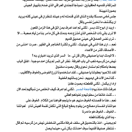
الممزقة و قدميه الحافيتين ؛ نموذجا للجندي العراقي الذي صُدم بانهيار الجيش
بصورة مُهينة
جلس أمامي ممسكا بقدح الشاي الذي قدمته له و عيناه تنظرانِ في عيني كانه يريد
ان يكتشف ما تخبئُ نفسي وقال
اريد ان ابوح لك بسرٍ ، لكني لم اعد اعرف بمن اثق في هذا الزمن الملعون -
الا ترى باني ذات الشخص الذي أمتزج دمه بدمك في كل ما مر بنا من أيام صعبة ... الا
ترى نفس الصدق في عينيّ صديق قديم -
نعم ... ارى هذا الشي في عينيك ، لكني و لكثرة الخناجر في الظهر ، صرت ُ اخشى من
الأصدقاء اكثر من الاعداء -
لا الومك ابدا يا صديقي والان قل لي ، ما السر الذي تريد اخباري به ؟ -
نهض من كرسيه ذهب الى باب الغرفة ، نظر الى الممر لم يكن احد موجوداً ، اغلق الباب
بعدها باحكام ثم استدار نحوي وقال بصوت مخنوق
لقد تلاعبوا بعقولنا يا صديقي .. لقد استخدمونا لزرع الفوضى والخوف والاكاذيب ،
كنا نحن الات في ايديهم ، نحن وسائلهم الخفية -
اراد ان يكمل ، لكني قاطعته بصوتٍ هادئ
عرفتُ ذلك منذ يوم
فاجعة الجسر
، لكني لم اعرف كيف اتخلص من شباكهم لحد الان
.. كنت خائفا من سطوتهم و نفوذهم العالمي -
نعم .. هذا ما قصدته الخوف منهم. هو ما يلجم افواهنا عن الكلام ، الخوف على
عوائلنا و انفسنا و مصالح من يقوم بدفع المبالغ التي تكفل لقمة العيش لنا و لعوائلنا
.. الخوف .. الخوف هو ما دمرنا
وما الذي بإمكاننا فعله -
لم يجبني ، اخذ بالتحديق في سقف غرفة مكتبي المنخفض نهض من كرسيه ثم قال
ننتظر صديقاً قديماً سوف احدثك بكل شيء حينما يصل -