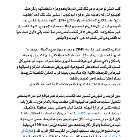
كنت اتمنى لو اعرف ما هو ذلك الشي الذي فاجأهم و هزم مخططاتهم و لكن ملف
الفيديو الذي تم تحميله على موقع ( اليوتيوب ) ينتهي عند ذلك الحد ! قضيت
سنين عديدة اتابع الاحداث واحللها واستنتج حقائق ، لأقوم بنقضها بنفسي بعد
فترة من الزمن . كان هدفي هو فضحهم و ايقاف مخططهم الإجرامي ، اعرف انه صراع
غير متكافئ ابدا ، لكني على الاقل كنت سأحظى بفرصة اثبات باني لا أزال انساناً حيّاً
لم افقد روحي التي خلقها اله حي ، لا يموت و لا يتغير
اننا في منتصف شهر ايار عام 2040 ، و بعد موسم شحيح بالأمطار، لم يعد من
السهولة الحصول على ماء صالح للشرب او الاستحمام لا في المدن الكبيرة المزدحمة
بالسكان و لا في المناطق الزراعية المتاخمة لنهري دجلة والفرات ، حيث تم تدمير كل
السدود التي كانت تساعد على تجميع مياه النهرين في منخفضات الثرثار و الحبانية و
غيرها من التجمعات المائية. وتم بناء سدود بديلة قرب الحقول النفطية لتزويدها
بمياه الحقن المستعملة في تعويض النفط
المسحوب من طبقات التربة. لتزويد التجمعات السكانية المحيطة بالمناطق
حين قاربت ان انتهي من تحميل هذه الكلمات و نشرها عبر مواقع التواصل الاجتماعي
لتحليل مستجدات التغيرات البيئية التي حطمت بيئة بلاد الرافين ...، طًرق باب
غرفة مكتبي في وزارة البيئة ، فتحت الباب واجهتني عينانِ صافيتانِ و متعبتانِ
لصديق قديم .... انه
مسعود كاكا علي
! عادت بي نظرته الصقرية الحادة الى لقائنا
الاول قبل حوالي خمسين عاما ، كان شعره ابيضَ ولحيته البيضاء تضفي على وجهه
شيئا من الحكمة والوقار ، كان يفتقدها حين التقيته اول مرة عام1991 في نهاية
حرب الخليج الاولى و بعد انسحاب الجيش من الكويت. فكان اغرب لقاء و
تعارف في
شاحنة إعدام
، بعد ان تم زجه معنا في عربة الشاحنة. فكان ؛ ببدلته العسكرية