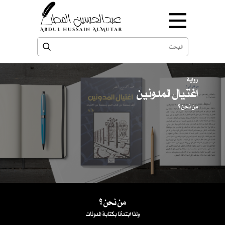
رواية
اغتيال المدونين
من نحن ؟
من نحن ؟
ولذا ابتدأنا بكتابة المدونات