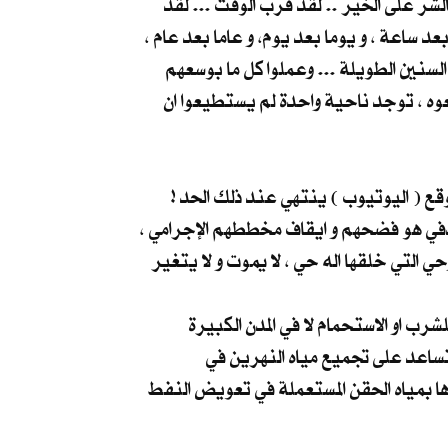
الشر على الخير .. لقد قرب الوقت ... لقد
بعد ساعة ، و يوما بعد يوم، و عاما بعد عام ،
لسنين الطويلة ... وعملوا كل ما بوسعهم
عوه ، توجد ناحية واحدة لم يستطيعوا ان
ع ( اليوتيوب ) ينتهي عند ذلك الحد !
هدفي هو فضحهم و ايقاف مخططهم الإجرامي ،
حي التي خلقها اله حي ، لا يموت و لا يتغير
ء صالح للشرب او الاستحمام لا في المدن الكبيرة
 تساعد على تجميع مياه النهرين في
ها بمياه الحقن المستعملة في تعويض النفط