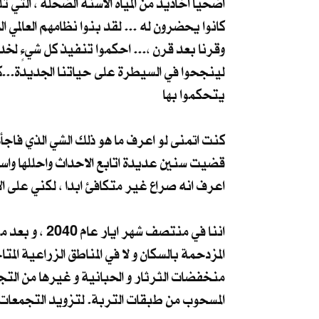
اضحيا اخاديد من المياه الاسنة الضحلة ، التي 
كانوا يحضرون له ... لقد بنوا نظامهم العالمي ال
وقرنا بعد قرن ،... احكموا تنفيذ كل شيءٍ لخ
لينجحوا في السيطرة على حياتنا الجديدة...كل
يتحكموا بها
كنت اتمنى لو اعرف ما هو ذلك الشي الذي فاج
قضيت سنين عديدة اتابع الاحداث واحللها واس
اعرف انه صراع غير متكافئ ابدا ، لكني على الا
اننا في منتص
المزدحمة بالسكان و لا في المناطق الزراعية ا
منخفضات الثرثار و الحبانية و غيرها من التج
المسحوب من طبقات التربة. لتزويد التجمعات ا