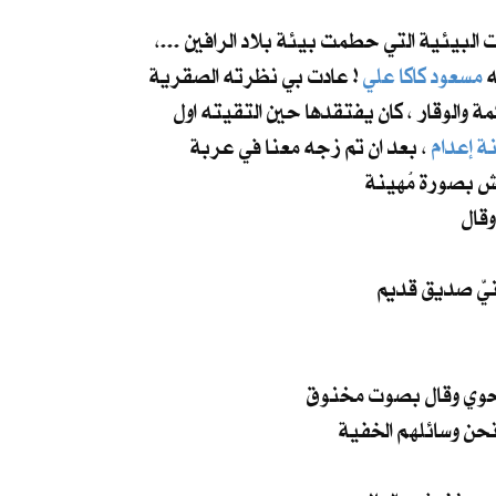
البيئية التي حطمت بيئة بلاد الرافين ...،
ه
مسعود كاكا علي
! عادت بي نظرته الصقرية
ة والوقار ، كان يفتقدها حين التقيته اول
ة إعدام
، بعد ان تم زجه معنا في عربة
يش بصورة مُهينة
قال
ر نحوي وقال بصوت مخنوق