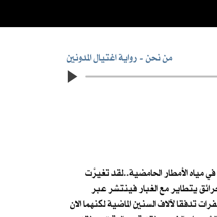
من نحن
رواية اغتيال المدونين
في مياه الأمطار الحامضية..لقد تغيرَّت
حرائق يتطاير مع الغبار فينتشر عبر
رات تدفقا لآلاف السنين الماضية لكنهما الان