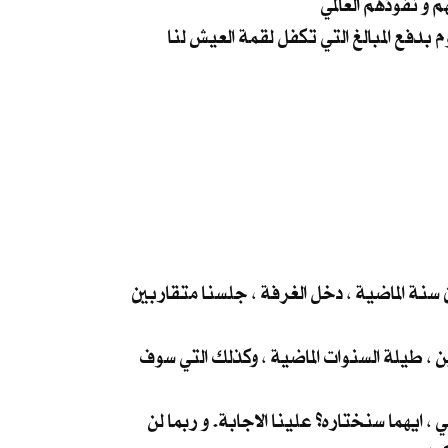
نعم .. هذا ما قصدته الخوف منهم. هو ما يلجم افواهنا عن الكلام ، الخوف على عوائلنا و انفسنا و مصالح من يقوم بدفع المبالغ التي تكفل لقمة العيش لنا
 سنة الماضية ، دخل الغرفة ، جلسنا متقاربين
ن ، طيلة السنوات الماضية ، وكذلك التي سوف
، ايهما سنختاره؟ علينا الاجابة. و ربما لن