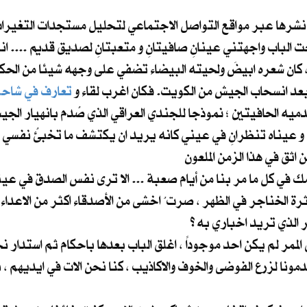
نشرها عبر مواقع التواصل الاجتماعي لتحليل مستجدات التغيرات 
 الباب واجهتني عينانِ صافيتانِ و متعبتانِ لصديق قديم .... ان
ا ، كان شعره ابيضَ ولحيته البيضاء تضفي على وجهه شيئا من الحكم
تعارف في شاحن
دميه الحافيتين ؛ نموذجا للجندي العراقي الذي صُدم بانهيار الج
و عيناه تنظرانِ في عيني كانه يريد ان يكتشف ما تخبئُ نفسي و
الممر لم يكن احد موجوداً ، اغلق الباب بعدها باحكام ثم استدا