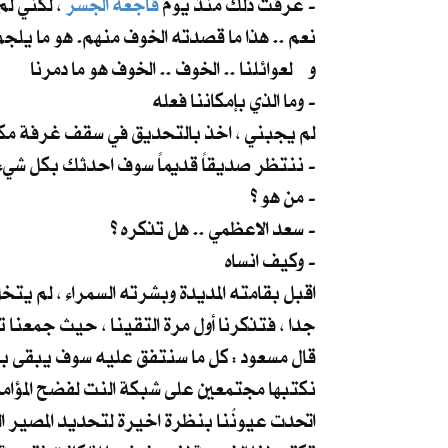
، لكني لم اعرف كيف اتخلص من شباكهم لحد الان .. كنت خائفا من سطوتهم و نفوذهم العالمي -
عرفتُ ذلك منذ يوم
فاجعة الجسر
و لعوائلنا .. الخوف .. الخوف هو ما دمرنا
وما الذي بإمكاننا فعله -
لم يجبني ، اخذ بالتحديق في سقف غرفة مك
ننتظر صديقاً قديماً سوف احدثك بكل شيء حينما يصل -
من هو ؟ -
سعد الاعظمي .. هل تذكره ؟ -
وكيف انساه -
اقبل بقامته المديدة وبشرته السمراء ، لم يتخ
جدا ، فتذكرنا أول مرة التقينا ، حيث جمعنا 
قال مسعود : كل ما سنتفق عليه سوف يبقى بيننا
نكتبها مجتمعين على شبكة النت لفضح المؤامرة
اتحدت عيونُنا بنظرة اخيرة لتحديد المصير الذي