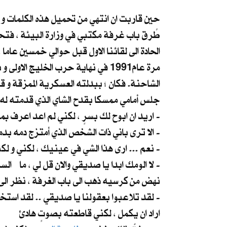
حين قاربت ان انتهي من تحميل هذه الكلمات و 
طًرق باب غرفة مكتبي في وزارة البيئة ، فتحت
الحادة الى لقائنا الاول قبل حوالي خمسين عام
مرة عام1991 في نهاية حرب الخليج الاولى و بعد انسحاب الجيش من الكويت. فكان اغرب لقاء و
الشاحنة. فكان ؛ ببدلته العسكرية الممزقة و ق
جلس أمامي ممسكا بقدح الشاي الذي قدمته له 
اريد ان ابوح لك بسرٍ ، لكني لم اعد اعرف بمن اثق في هذا الزمن الملعون -
الا ترى باني ذات الشخص الذي أمتزج دمه بدمك في كل ما مر بنا من أيام صعبة ... الا ترى نفس الصدق في عينيّ صديق قديم -
نعم ... ارى هذا الشي في عينيك ، لكني و لكثرة الخناجر في الظهر ، صرت ُ اخشى من الأصدقاء اكثر من الاعداء -
لا الومك ابدا يا صديقي والان قل لي ، ما السر الذي تريد اخباري به ؟ -
نهض من كرسيه ذهب الى باب الغرفة ، نظر الى 
لقد تلاعبوا بعقولنا يا صديقي .. لقد استخدمونا لزرع الفوضى والخوف والاكاذيب ، كنا نحن الات في ايديهم ، نحن وسائلهم الخفية -
اراد ان يكمل ، لكني قاطعته بصوتٍ هادئ