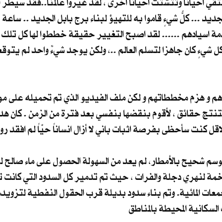
تلتقي احيانا وتتشتت احيانا اخرى ، لقد غيروا عالمنا..فقد سيطر 
جديد ... كلُّ شيءٍ قاموا به للتهيؤ لبناء برج بابل الجديد .. ساعة 
دمة اسيادهم ...... لقد اصبح التغيير حقيقة خططوا لها كل تلك ا
 شيءٍ كان جاهزا لتسلم العالم ..، ولكن يوجد شيءٌ واحد لم يتوق
أهم و هزم مخططاتهم و لكن ملف الفيديو الذي تم تحميله على موق
تنتج حقائق ، لأقوم بنقضها بنفسي بعد فترة من الزمن . كان 
قل كنت سأحظى بفرصة اثبات باني لا أزال انساناً حيّاً لم افقد رو
ف شهر ايار عام 2040 ، و بعد موسم شحيح بالأمطار، لم يعد من السهولة الحصول على ما
لمتاخمة لنهري دجلة والفرات ، حيث تم تدمير كل السدود التي كانت
معات المائية. وتم بناء سدود بديلة قرب الحقول النفطية لتزويد
لسكانية المحيطة بالمناطق