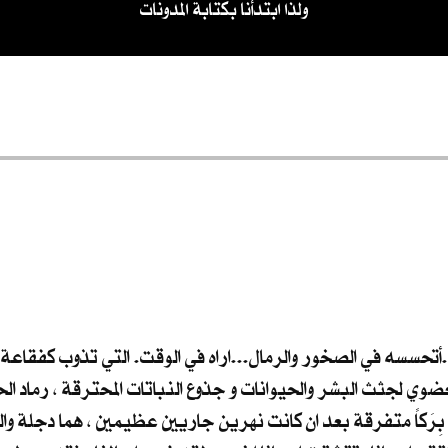
ولذا ابتدأنا بكتابة المدونات
ء..أتحسسه في الصخور والرمال...اراه في الوقت. التي تذوب كفقاعة 
وي لجثث البشر والحيوانات و جذوع النباتات المحترقة ، رماد ال
بِرَكاً متفرقة بعد ان كانت نهرين جاريين عظيمين ، هما دجلة والف