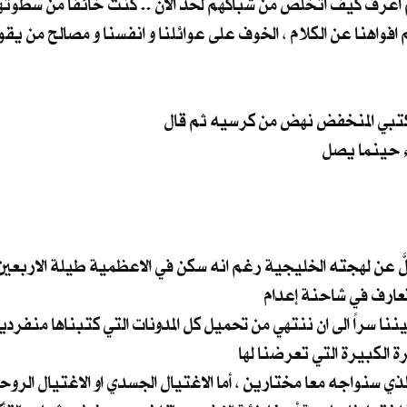
تبي المنخفض نهض من كرسيه ثم قال
لَّ عن لهجته الخليجية رغم انه سكن في الاعظمية طيلة الاربعين
تعارف في شاحنة إعدام
 سراً الى ان ننتهي من تحميل كل المدونات التي كتبناها منفردي
 الكبيرة التي تعرضنا لها
 سنواجه معا مختارين ، أما الاغتيال الجسدي او الاغتيال الروحي 