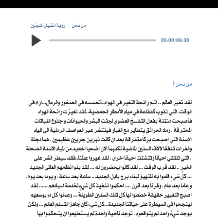
من نحن
رواية اغتيال المدونين
00:00
/
08:30
من نحن ؟
لقد تغير العالم .. اشم رائحة التغير في الهواء..أتحسسه في الصخور والرمال...اراه في
الوقت. التي تذوب كفقاعة في مياه الأمطار الحامضية..لقد تغيرَّت رائحة الهواء
فأصبحت منتنة بفعل التفسخ العضوي لجثث البشر والحيوانات و جذوع النباتات
المحترقة ، رماد الحرائق يتطاير مع الغبار فينتشر عبر العواصف الرملية الى المياه
الآسنة التي اصبحت بِرَكاً متفرقة بعد ان كانت نهرين جاريين عظيمين ، هما دجلة
والفرات تدفقا لآلاف السنين الماضية لكنهما الان اضحيا اخاديد من المياه الاسنة الضحلة
، التي تلتقي احيانا وتتشتت احيانا اخرى ، لقد غيروا عالمنا..فقد سيطر الشر على
الخير .. لقد قرب الوقت ... لقد كانوا يحضرون له ... لقد بنوا نظامهم العالمي الجديد
... كلُّ شيءٍ قاموا به للتهيؤ لبناء برج بابل الجديد .. ساعة بعد ساعة ، و يوما بعد يوم،
و عاما بعد عام ، وقرنا بعد قرن ،... احكموا تنفيذ كل شيءٍ لخدمة اسيادهم ...... لقد
اصبح التغيير حقيقة خططوا لها كل تلك السنين الطويلة ... وعملوا كل ما بوسعهم
لينجحوا في السيطرة على حياتنا الجديدة...كل شيءٍ كان جاهزا لتسلم العالم ..، ولكن
يوجد شيءٌ واحد لم يتوقعوه ، توجد ناحية واحدة لم يستطيعوا ان يتحكموا بها