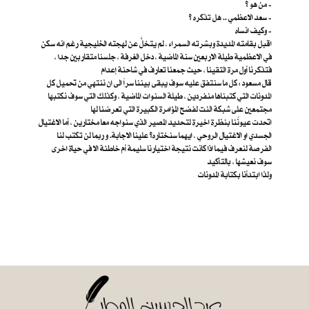
من هو ؟ -
سعد الاعظمي .. هل تذكره ؟ -
وكيف انساه -
اقبل بقامته المديدة وبشرته السمراء ، لم يتخلَّ عن لهجته الخليجية رغم انه سكن
في الاعظمية طيلة الاربعين سنة الماضية ، دخل الغرفة ، جلسنا متقاربين جدا ،
فتذكرنا أول مرة التقينا ، حيث جمعنا تعارف في شاحنة إعدام
قال مسعود : كل ما سنتفق عليه سوف يبقى بيننا سراً الى ان ننتهي من تحميل كل
المدونات التي كتبناها منفردين ، طيلة السنوات الماضية ، وكذلك التي سوف نكتبها
مجتمعين على شبكة النت لفضح المؤامرة الكبيرة التي تعرضنا لها
اتحدت عيونُنا بنظرة اخيرة لتحديد المصير الذي سنواجه معا مختارين ، أما الاغتيال
الجسدي او الاغتيال الروحي ، ايهما سنختاره؟ علينا الاجابة. و ربما لن تكتب لنا
الفرصة لنعرف فيما اذا كانت نتيجة اختيارنا سليمة أم خاطئة الا في حياة اخرى
سوف نعيشها ، بالتأكيد
ولذا ابتدأنا بكتابة المدونات