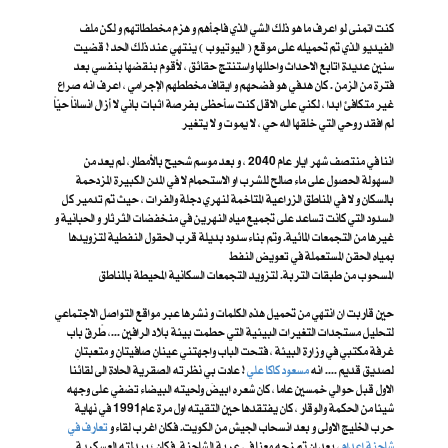
كنت اتمنى لو اعرف ما هو ذلك الشي الذي فاجأهم و هزم مخططاتهم و لكن ملف
الفيديو الذي تم تحميله على موقع ( اليوتيوب ) ينتهي عند ذلك الحد ! قضيت
سنين عديدة اتابع الاحداث واحللها واستنتج حقائق ، لأقوم بنقضها بنفسي بعد
فترة من الزمن . كان هدفي هو فضحهم و ايقاف مخططهم الإجرامي ، اعرف انه صراع
غير متكافئ ابدا ، لكني على الاقل كنت سأحظى بفرصة اثبات باني لا أزال انساناً حيّاً
لم افقد روحي التي خلقها اله حي ، لا يموت و لا يتغير
اننا في منتصف شهر ايار عام 2040 ، و بعد موسم شحيح بالأمطار، لم يعد من
السهولة الحصول على ماء صالح للشرب او الاستحمام لا في المدن الكبيرة المزدحمة
بالسكان و لا في المناطق الزراعية المتاخمة لنهري دجلة والفرات ، حيث تم تدمير كل
السدود التي كانت تساعد على تجميع مياه النهرين في منخفضات الثرثار و الحبانية و
غيرها من التجمعات المائية. وتم بناء سدود بديلة قرب الحقول النفطية لتزويدها
بمياه الحقن المستعملة في تعويض النفط
المسحوب من طبقات التربة. لتزويد التجمعات السكانية المحيطة بالمناطق
حين قاربت ان انتهي من تحميل هذه الكلمات و نشرها عبر مواقع التواصل الاجتماعي
لتحليل مستجدات التغيرات البيئية التي حطمت بيئة بلاد الرافين ...، طًرق باب
غرفة مكتبي في وزارة البيئة ، فتحت الباب واجهتني عينانِ صافيتانِ و متعبتانِ
لصديق قديم .... انه
مسعود كاكا علي
! عادت بي نظرته الصقرية الحادة الى لقائنا
الاول قبل حوالي خمسين عاما ، كان شعره ابيضَ ولحيته البيضاء تضفي على وجهه
شيئا من الحكمة والوقار ، كان يفتقدها حين التقيته اول مرة عام1991 في نهاية
حرب الخليج الاولى و بعد انسحاب الجيش من الكويت. فكان اغرب لقاء و
تعارف في
شاحنة إعدام
، بعد ان تم زجه معنا في عربة الشاحنة. فكان ؛ ببدلته العسكرية