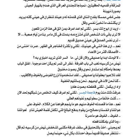
الممزقة و قدميه الحافيتين ؛ نموذجا للجندي العراقي الذي صُدم بانهيار الجيش
بصورة مُهينة
جلس أمامي ممسكا بقدح الشاي الذي قدمته له و عيناه تنظرانِ في عيني كانه يريد
ان يكتشف ما تخبئُ نفسي وقال
اريد ان ابوح لك بسرٍ ، لكني لم اعد اعرف بمن اثق في هذا الزمن الملعون -
الا ترى باني ذات الشخص الذي أمتزج دمه بدمك في كل ما مر بنا من أيام صعبة ... الا
ترى نفس الصدق في عينيّ صديق قديم -
نعم ... ارى هذا الشي في عينيك ، لكني و لكثرة الخناجر في الظهر ، صرت ُ اخشى من
الأصدقاء اكثر من الاعداء -
لا الومك ابدا يا صديقي والان قل لي ، ما السر الذي تريد اخباري به ؟ -
نهض من كرسيه ذهب الى باب الغرفة ، نظر الى الممر لم يكن احد موجوداً ، اغلق الباب
بعدها باحكام ثم استدار نحوي وقال بصوت مخنوق
لقد تلاعبوا بعقولنا يا صديقي .. لقد استخدمونا لزرع الفوضى والخوف والاكاذيب ،
كنا نحن الات في ايديهم ، نحن وسائلهم الخفية -
اراد ان يكمل ، لكني قاطعته بصوتٍ هادئ
عرفتُ ذلك منذ يوم
فاجعة الجسر
، لكني لم اعرف كيف اتخلص من شباكهم لحد الان
.. كنت خائفا من سطوتهم و نفوذهم العالمي -
نعم .. هذا ما قصدته الخوف منهم. هو ما يلجم افواهنا عن الكلام ، الخوف على
عوائلنا و انفسنا و مصالح من يقوم بدفع المبالغ التي تكفل لقمة العيش لنا و لعوائلنا
.. الخوف .. الخوف هو ما دمرنا
وما الذي بإمكاننا فعله -
لم يجبني ، اخذ بالتحديق في سقف غرفة مكتبي المنخفض نهض من كرسيه ثم قال
ننتظر صديقاً قديماً سوف احدثك بكل شيء حينما يصل -