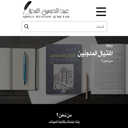
رواية
اغتيال المدونين
من نحن ؟
من نحن ؟
ولذا ابتدأنا بكتابة المدونات