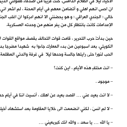
الاحياء ليلاً في الظلام الدامس. كنت قريباً من اصدقاء طفولتي الذين
ان احس انهم اهلي و أتضامن معهم في أيام المحنة ، لم اشعر اني
خالي ؛ الجندي العراقي ؛ و هو يحضنني الا انهم ادركوا ان اغلب ال
الإعدامات كانت بانتظار كل من يفر منهم من وحدته العسكرية.
حين بدأتْ حرب التحرير ، قامت قوات التحالف بقصف مواقع القوات ال
الكويتي. بعد اسبوعين من بدء المعارك جاءوا به شهيدا مضرجا بدمه.
الحب لنورا حتى رايتها جالسة وحدها ليلا في غرفة والدتي المظلمة 
– انت مختفٍ هذه الأيام ، اين كنت؟
– موجود .
– لا انت بعيد عني … اقصد بعيد عن اهلك ، أنسيت اننا في أيام ح
– لا لم انسَ ، لكني انضممت الى خلايا المقاومة بعد استشهاد أخيكِ
– يا الله … يا سعد .. والله انك كبربعيني …