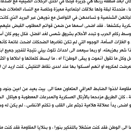
ان ابعد منطقة زرتها هي جزيرة فيلكا في احدى الرحلات الصيفية مع اصدقاء ال
ا ، متحدثة لبقة ولها علاقات اجتماعية مميزة وخاصة مع النساء العاملات ضمن
جاتهن الشخصية و تساعدهن في التواصل مع ذويهن عبر البريد الذي كانت 
عسكرية بكشفها . فقد اضحى اسمها من ضمن قوائم المطلوب القبض عليهم ، 
ل وسط ركام الحرب و تبدد الأحلام بشروق شمس لغد افضل. فكل يوم كان أس
الغازات السأمة. الوجوه التي لم تكن تغادرها الضحكات اضحت غائمة كأنها 
ا شعر بهزيمته. او ربما سيعمد الى احداث تلوث بيئي نتيجة لتفجير جميع اب
 وكل ما تقول (نموت و يبقى الوطن!) اه ، ما ابسط كلماتها و احلاها و اكثر
رضت لمكروه او انهم أمسكوا بها عند احدى نقاط التفتيش. كنت اريد ان اود
لمقاومة اخذوا الضابط العراقي المتعاون معنا الى بيت بعيد عن اعين جنود 
، كان الطريق مزدحما بالأرتال العسكرية والمدرعات المعطوبة و هياكل الج
دو اضحى يداً عملاقة هلامية تجثم على القلب و تكتم الانفاس ، لم يكن له و
ا الى الوطن فقد كنت منشغلا بالتفكير بنورا ، و بخلايا المقاومة فقد كنت 