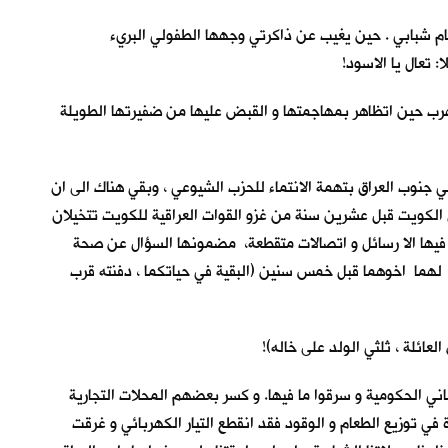
يام شبابي . حين يغيب عن ذاكرتي وجهها الطفولي البريء
 تعال يا الاسود!
نت تهرب حين اتظاهر بمهاجمتها و القبض عليها من ضفيرتها الطويلة
ي جنوب العراق بتهمة الانتماء للحزب الشيوعي ، وبقي هناك الى ان
ي الكويت قبل عشرين سنة من غزو القوات العراقية للكويت تتخيلان
ا فيها الا رسائل و اتصالات متقطعة، مضمونها السؤال عن صحة
ا لهما اخوهما قبل خمس سنين (البقية في حياتكما ، دفنته قرب
عائلة ، ثلثي الولد على خاله)!
مباني الحكومية و سرقوا ما فيها. و كسر بعضهم المحلات التجارية
 توزيع الطعام و الوقود فقد انقطع التيار الكهربائي و غرقت