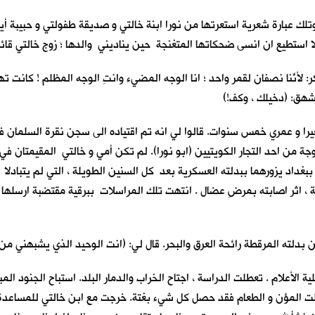
تلك عبارة شعرية استعرتها من نورا ابنة خالتي و صديقة طفولتي و حبيبة أ
ا استطيع ان انسى ضحكاتها المتغنجة حين يناديني والدها ؛ زوج خالتي قائلا:
مكر: لأنّنا نصفانِ لقمر واحد ؛ انا الوجه المضيء وانتِ الوجه المظلم ! كا
تشهق: (دخيلك ، وكف!)
غيرا و عمري خمس سنوات. قالوا لي انه تم اقتياده الى سجن نقرة السلمان ف
جة من احد التجار الكويتيين (ابو نورا). لم تكن أمي و خالتي المقيمتان ف
بغداد يزورهما ببدلته العسكرية بعد كل السنين الطويلة ، التي لم يتبادل
لة ، اثر اصابته بمرضِ عضال . انتهت تلك المراسلات ببرقية مقتضبة ارسله
دلته المرقطة رائحة العرق والبحر. قال لي: (انت الوحيد الذي يشبهني من ال
الأعلام . تعطلت الدراسة ، اجتاح الخراب والدمار البلد. استباح الجنود ال
لت المؤن و الطعام فقد حصل كل شيء بغتة. خرجت مع ابن خالتي للمساعدة في