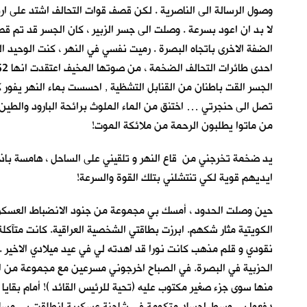
وصول الرسالة الى الناصرية . لكن قصف قوات التحالف اشتد على ارت
لا بد ان اعود بسرعة . وصلت الى جسر الزبير ، كان الجسر قد تم 
الضفة الاخرى باتجاه البصرة . رميت نفسي في النهر ، كنت الوحيد 
الجسر القت باطنان من القنابل التشظية , احسست بماء النهر يفور كب
تصل الى حنجرتي … اختنق من الماء الملوث برائحة البارود والطين
من ماتوا يطلبون الرحمة من ملائكة الموت!
يد ضخمة تخرجني من قاع النهر و تلقيني على الساحل ، هامسة باذن
ايديهم قوية لكي تنتشلني بتلك القوة والسرعة!
حين وصلت الحدود ، أمسك بي مجموعة من جنود الانضباط العسكري ،
الكويتية مثار شكهم. ابرزت بطاقتي الشخصية العراقية. كانت متآكلة
نقودي و قلم مذهب كانت نورا قد اهدته لي في عيد ميلادي الاخير .
الحزبية في البصرة. في الصباح اخرجوني مسرعين مع مجموعة من المعت
منها سوى جزء صغير مكتوب عليه (تحية للرئيس القائد )! أمام بقايا 
دفعوا بي وسط اجساد متكومة في شاحنة عسكرية انطلقت بي مسافة ط