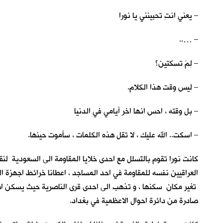
– يعني انتِ تحبينني يا نورا
– …..
– لِمَ تسكتين؟
– ليس وقت هذا الكلام.
– بل وقته ، احس انها اخر أيامي في الدنيا
– اسكت.. الله عليك ، لا تقل هذه الكلمات ، سأموت حينها.
كانت نورا تقوم بالتَسلل مع احدى خلايا المقاومة الى السعودية لن
العراقيين نفسه للمقاومة في احد المساجد ، اعطانا خرائط اجهزة ا
تغير مكان سكنها ، و تذهب الى احدى قرى الناصرية حيث يسكن اهلها ،
صادرة من دائرة احوال الاعظمية في بغداد.