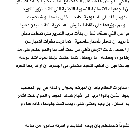
حي . لم اكن معتادا على التحدث مع الاغراب كثيرا او التظاهر بغير
 الجمعيات الانسانية النسوية الاجنبية التي كانت تزور الكويت .
تقوم بنقله الى السعودية. كانت تتخفى بأسماء و شخصيات
و تم توزيعها على نقاط التفتيش العسكرية . كانت تبدو عصية
وأَ من الذي سبقه، فما ان بدأت حرب التحرير حتى تصاعد دخان
تريد ان تمطر بأمطار حامضية . كما تردد نشرات الاخبار عن
ار النفط . كانت الارض تغلي من تحت أقدامنا والجو يظلم على مد
ها براءة وعظمة . ما اروعها ، كلما اختفت فإنها تعود اشد عزيمة
عها قبل ان اذهب لتنفيذ مهمتي في البصرة. ان اراها ربما للمرة
و مخابرات النظام بعد ان اخبرهم بعنوان والدته في ابو الخصيب
نود الذين باتوا اقرب الى اشباح هدها الخوف و الجوع. كنت اشعر
جه انسان ، بل وجه وحشي خفي ، يدب تحت جلودنا ، كانه منا ، و
متشوقاً لأطمئنهم بان زوجة الضابط و اسرته سافروا من ساعة