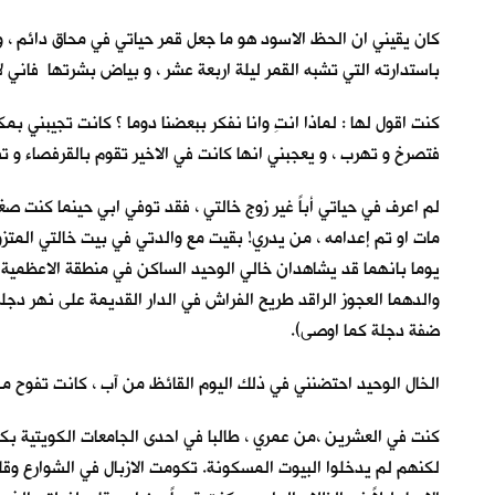
كان يقيني ان الحظ الاسود هو ما جعل قمر حياتي في محاق دائم ، و
باستدارته التي تشبه القمر ليلة اربعة عشر ، و بياض بشرتها فاني ل
كنت اقول لها : لماذا انتِ وانا نفكر ببعضنا دوما ؟ كانت تجيبني ب
فتصرخ و تهرب ، و يعجبني انها كانت في الاخير تقوم بالقرفصاء و 
لم اعرف في حياتي أباً غير زوج خالتي ، فقد توفي ابي حينما كنت ص
مات او تم إعدامه ، من يدري! بقيت مع والدتي في بيت خالتي المتزو
يوما بانهما قد يشاهدان خالي الوحيد الساكن في منطقة الاعظمية ب
والدهما العجوز الراقد طريح الفراش في الدار القديمة على نهر دج
ضفة دجلة كما اوصى).
الخال الوحيد احتضنني في ذلك اليوم القائظ من آب ، كانت تفوح من ب
كنت في العشرين ،من عمري ، طالبا في احدى الجامعات الكويتية بكلية 
لكنهم لم يدخلوا البيوت المسكونة. تكومت الازبال في الشوارع وق