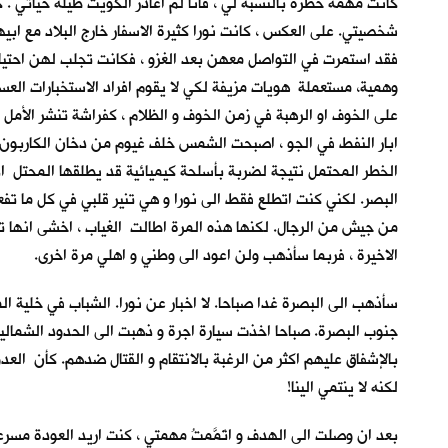
كانت مهمة خطرة بالنسبة لي ، فانا لم اغادر الكويت طيلة حياتي . ك
شخصيتي. على العكس ، كانت نورا كثيرة الاسفار خارج البلاد مع ابيه
فقد استمرت في التواصل معهن بعد الغزو ، فكانت تجلب لهن احتيا
وهمية، مستعملة هويات مزيفة لكي لا يقوم افراد الاستخبارات ال
على الخوف او الرهبة في زمن الخوف و الظلام ، كفراشة تنشر الأم
ابار النفط في الجو ، اصبحت الشمس خلف غيوم من دخان الكاربون و 
الخطر المحتمل نتيجة لضربة بأسلحة كيميائية قد يطلقها المحتل اذ
البصر. لكني كنت اتطلع فقط الى نورا و هي تنير قلبي في كل ما تفعل
من جيش من الرجال. لكنها هذه المرة اطالت الغياب ، اخشى انها تع
الاخيرة ، فربما سأذهب ولن اعود الى وطني و اهلي مرة اخرى.
سأذهب الى البصرة غدا صباحا. لا اخبار عن نورا. الشباب في خلية ا
جنوب البصرة. صباحا اخذت سيارة اجرة و ذهبت الى الحدود الشمالية 
بالإشفاق عليهم اكثر من الرغبة بالانتقام و القتال ضدهم. كأن الع
لكنه لا ينتمي الينا!
بعد ان وصلت الى الهدف و اتَمَّمتُ مهمتي ، كنت اريد العودة مسرع