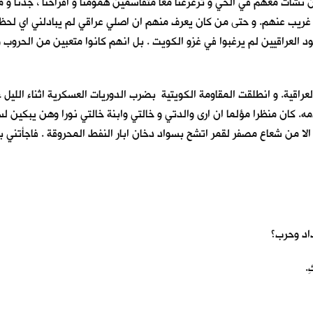
 نشأتُ معهم في الحي و ترعرعنا معا متقاسمين همومنا و افراحنا ، جدنا و مزاح
 غريب عنهم. و حتى من كان يعرف منهم ان اصلي عراقي لم يبادلني اي لح
جنود العراقيين لم يرغبوا في غزو الكويت . بل انهم كانوا متعبين من الحر
عراقية. و انطلقت المقاومة الكويتية بضرب الدوريات العسكرية اثناء الليل 
 كان منظرا مؤلما ان ارى والدتي و خالتي وابنة خالتي نورا وهن يبكين لسا
الا من شعاع مصفر لقمر اتشح بسواد دخان ابار النفط المحروقة . فاجأتني ب
داد وحرب؟
.