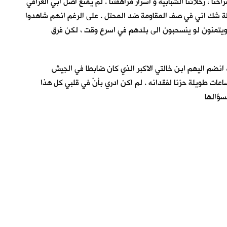
نا ، رحلاتنا الشبابية و اسرار مراهقتنا . لم يمنع اصل ابي العراقي
ظة شك اني في صف المقاومة ضد المحتل . على الرغم انهم شاهدوا
وب ويتمنون لو ينسحبون الى بلدهم في اسرع وقت ، لكن فرق
، انضم اليهم ابن خالتي الاكبر الذي كان ضابطا في الجيش
عات طويلة حزنا لفقدانه . لم اكن ادري بأنّ في قلبي كل هذا
سؤالها