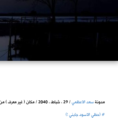
مدونة
سعد الاعظمي
/ 29 ، شباط ، 2040 / مكان ( غير معرف ) من ارض الرافدين
#
(حظي الاسود جابني !)