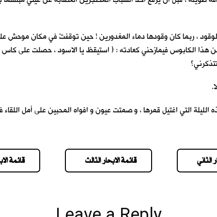
وقود ، ربما كان وقودها دماء المغدورين ! حين توقفتْ في مكان موحش علمت ا
ن هذا الكابوس فيمازحني كعادته : ( استيقظ يا الاسود ، حصلت على كاس ال
تتذكرني؟
يلة ، انا من سيموت أولا.
ليلة التي اغتيل قمرها ، و صمتت عيون و افواه المحبين على أمل اللقاء في
 الثاني
قائمة الابحار الثالث
قائمة الاب
Leave a Reply