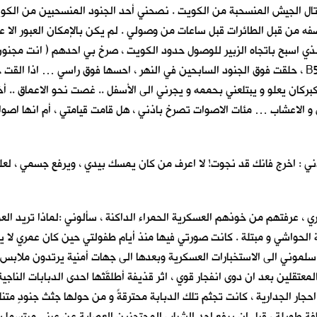
ال الجيش المنسحبة من الكويت . نصحني أحد الجنود المنسحبين من الكويت (
قصفه من قبل الطائرات قبل ساعات من وصولي . لم يكن بالإمكان العبور الا
الذي اسبح باتجاه الزبير للوصول حدود الكويت ، صرخ بي احدهم ( انت مجنون
احدى طائرات التحالف الضخمة ، من صوتها المخيف اعتقدت انها B52 ، حلقت فوق الجنود السابحين في النه
ركان يعلو و يبتلعني بحممه و يجرني الى الأسفل .. غصت نحو الاعماق .. أخذ
 و الاعشاب … مئات الاصوات تصرخ باذني ، هل قامت قيامتي ، أم انها اصو
ي : اخرج فانك قد نجوت! لا اعرف من كان يمسك بيدي ، ويرفع جسمي ، لعله
 عرفتهم من خوذهم العسكرية الحمراء الداكنة ، سألوني :لماذا تريد الع
 الحواشي و مبتلة . كانت صورتي فيها منذ أيام طفولتي حين كان عمري لا يتج
سلموني الى الاستخبارات العسكرية وبعدها الى جهات أمنية يرتدون ملابس مد
قلين بعد ان دوى انفجار قوي ، اثر قذيفة أطلقَتْها احدى الدبابات الناجية
احجار الجدارية ، كانت تجثم تلك الدبابة محترقةً و من حولها جثث جنودٍ متن
ويلة ، قبل ان يرفع احد الشباب المحتجزين العصابة عن عيني مبتسما بسخر