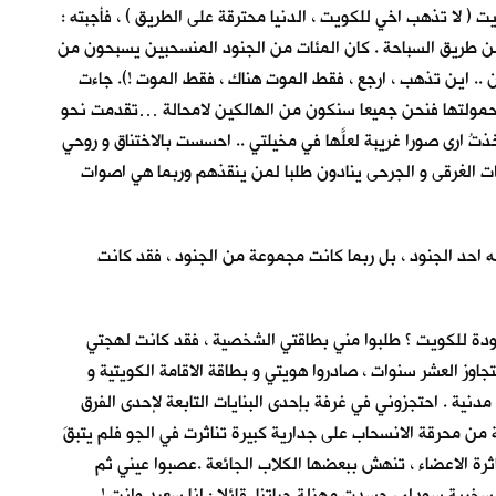
 لا تذهب اخي للكويت ، الدنيا محترقة على الطريق ) ، فأجبته :
 عن طريق السباحة . كان المئات من الجنود المنسحبين يسبحون من
 .. اين تذهب ، ارجع ، فقط الموت هناك ، فقط الموت !). جاءت
ر ، احسها فوق راسي … اذا القت حمولتها فنحن جميعا سنكون من الهالكين لامحالة …تقدمت نحو
تُ ارى صورا غريبة لعلَّها في مخيلتي .. احسست بالاختناق و روحي
ات الغرقى و الجرحى ينادون طلبا لمن ينقذهم وربما هي اصوات
 احد الجنود ، بل ربما كانت مجموعة من الجنود ، فقد كانت
ودة للكويت ؟ طلبوا مني بطاقتي الشخصية ، فقد كانت لهجتي
اوز العشر سنوات ، صادروا هويتي و بطاقة الاقامة الكويتية و
نية . احتجزوني في غرفة بإحدى البنايات التابعة لإحدى الفرق
 من محرقة الانسحاب على جدارية كبيرة تناثرت في الجو فلم يتبقَ
اثرة الاعضاء ، تنهش ببعضها الكلاب الجائعة .عصبوا عيني ثم
ية سوداء ، جسدت مهزلة حياتنا قائلا : انا سعيد وانت !