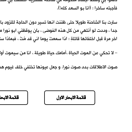
فأجبته ساخرا : (انا بو السعد كله!).
سارت بنا الشاحنة طويلا حتى ظننت انها تسير دون الحاجة للتزود بال
جدا ، وددت لو أنتهي من كل هذه الفوضى ، بان يوقظني ابو نورا م
اخر مرة قبل اختفائها قائلةِ : اذا سمعتَ يوما اني قد مُتٌ ، فبماذا س
– لا تحكي عن الموت الحياة ،أمامك حياة طو
صوت الاطلاقات بدد صوت نورا. و جعل عيونها تختفي خلف غيوم هذه ال
قائمة الابحار الاول
قائمة الابحار