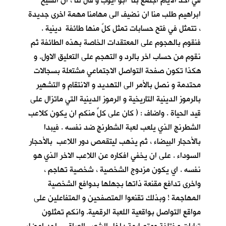
في احد الأيام اجتمع بنا ابو ايوب و قال لنا ، ان الشيخ
ابراهيم طلب منا ان نضيف الى مهامنا مهمة اخرى جديدة
، تتمثل في فتح حسابات تمثل كلٌ منها طائفة دينية .
فنقوم بالهجوم على المعتقدات الخاصة بهذه الطائفة ثم
نقوم من حساب اخر بالرد و التهجم على التعليق الاول. و
هكذا تكون صفحة التواصل الاجتماعي مشتعلة بسجالات
محتدمة و نصل بالأمر الى التهديد و الانتقام و التشهير
بالرموز الدينية التاريخية و الرموز الدينية التي ماتزال على
قيد الحياة . واضاف : ( كان على كلٍّ منكم ان يكون كلاعب
الشطرنج الذي يلعب لعبة الشطرنج ضد نفسه . فيبدا
بالأحجار البيضاء ، ثم يذهب ليتقمص دور اللاعب بالأحجار
السوداء . على ان يخفي افكاره عن اللاعب الاخر الذي هو
نفسه . اي يكون مزدوج الشخصية ، شخصية تهاجم ،
واخرى تدافع مقنعة ذاتها بجهلها بدوافع الشخصية
المهاجمة ! وبذلك تقنعوا المتصفحين و المتفاعلين على
مواقع التواصل بواقعية اللعبة الرقمية. وانكم تمثلون