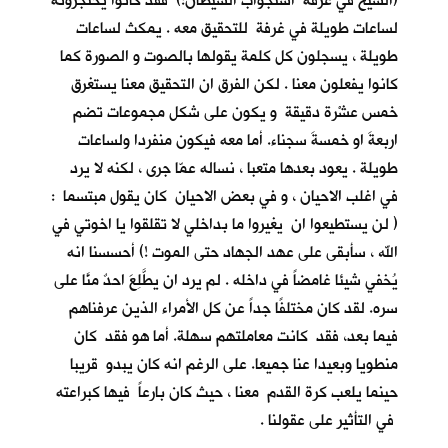
(الشيخ في غرفة استجواب الشيطان!) فقد كانوا يحتجزونه
لساعات طويلة في غرفة للتحقيق معه . يمكث لساعات
طويلة ، يسجلون كل كلمة يقولها بالصوت و الصورة كما
كانوا يفعلون معنا . لكن الفرق ان التحقيق معنا يستغرق
خمس عشْرة دقيقة و يكون على شكل مجموعات تضم
اربعةَ او خمسةَ سجناء. أما معه فيكون منفردا ولساعات
طويلة . يعود بعدها متعبا ، نساله عمّا جرى ، لكنه لا يرد
في اغلب الاحيان ، و في بعض الاحيان كان يقول مبتسما :
( لن يستطيعوا ان يغيروا ما بداخلي لا تقلقوا يا اخوتي في
الله ، سأبقى على عهد الجهاد حتى الموت !) أحسسنا انه
يُخفي شيئا غامضاً في داخله . لم يرد ان يطَّلِعَ احدٌ منَّا على
سره. لقد كان مختلفًا جداً عن كل الأمراء الذين عرفناهم
فيما بعد، فقد كانت معاملتهم سهلة. أما هو فقد كان
منطويا وبعيدا عنا جميعا. على الرغم انه كان يبدو قريبا
حينما يلعب كرة القدم معنا ، حيث كان بارعاً فيها كبراعته
في التأثير على عقولنا .