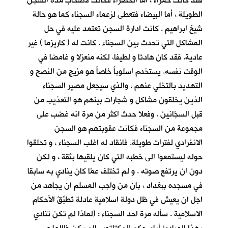
فقد كانت حمراء ، أما الخضراء فكانت لأصحاب مدة السجن
الطويلة ، أما البيضاء فتعطى لزعماء السجناء كما هو حالة
شيخ ابراهيم . كانت ادارة السجن تعتمد عليه في حل
المشاكل التي تحدث بين السجناء . كانت له ( كاريزما ) غير
عادية. فقد كان هادئا و لطيفا، لكنه منعزلا و غامضا في
الوقت نفسه. يستخدم اسلوباً خاصاً هو مزيج من النصح و
التهديد بالتخلي عنهم ، والذي سيجعل مصير السجناء
الذين يخلقون مشاكل و شجارات بينهم هو التعذيب من
قبل السجّانين . وفعلا حدث اكثر من مرة انه غضب على
مجموعة من السجناء فكانت عقوبتهم هو السجن
الانفرادي لفترات طويلة. فانقاد له اغلب السجناء ، و تحلقوا
حوله ليستمعوا الى خطبه التي كان يلقيها بثقة ، و لكن
دون ان يرتفع صوته . و لم تختلف عمّا كان ينادي به سابقا
في مسجده ببغداد ، بان من واجب المسلم ان يجاهد من
اجل ان يعيش في ظل دولة اسلامية عادلة تُطبِّقُ الأحكام
الاسلامية . سأله مرة احد السجناء : (لماذا لم تكن تنادي