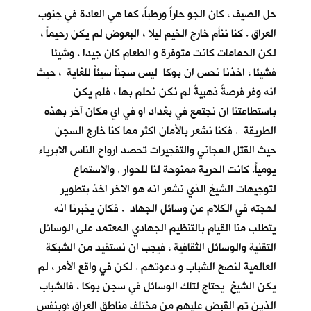
حل الصيف ، كان الجو حاراً ورطباً، كما هي العادة في جنوب
العراق . كنا ننأم خارج الخيم ليلا ، البعوض لم يكن رحيماً ،
لكن الحمامات كانت متوفرة و الطعام كان جيدا . وشيئا
فشيئا ، اخذنا نحس ان بوكا ليس سجناً سيئاً للغاية ، حيث
انه وفر فرصةً ذهبيةً لم نكن نحلم بها ، فلم يكن
باستطاعتنا ان نجتمع في بغداد او في اي مكان آخر بهذه
الطريقة . فكنا نشعر بالأمان اكثر مما كنا خارج السجن
حيث القتل المجاني والتفجيرات تحصد ارواح الناس الابرياء
يومياً. كانت الحرية ممنوحة لنا للحوار , والاستماع
لتوجيهات الشيخ الذي نشعر انه هو الاخر اخذ بتطوير
لهجته في الكلام عن وسائل الجهاد . فكان يخبرنا انه
يتطلب منا القيام بالتنظيم الجهادي المعتمد على الوسائل
التقنية والوسائل الثقافية ، فيجب ان نستفيد من الشبكة
العالمية لنصح الشباب و دعوتهم . لكن في واقع الأمر ، لم
يكن الشيخ يحتاج لتلك الوسائل في سجن بوكا . فالشباب
الذين تم القبض عليهم من مختلف مناطق العراق ؛وبنفس