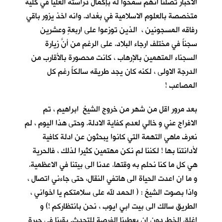
الاخبار تصلنا انهم سمحوا له بإكمال دراسته العليا في كلية
متخصصة بالعلوم الاسلامية في بغداد. وانه اخذ يزور باقي
رفاقه المسجونين ، الذين توزعوا على اربعةٍ وعشرين
سجناً في مختلف ارجاء البلاد. على الرغم من أنَّ زيارة
السجناء المتهمين بالإرهاب ، كانت محصورة بالأقارب من
الدرجة الاولى ، لكنه كان يجد طريقه سالكاً رغم كل
المصاعب !
بعد مرور اقل من شهر من خروج الشيخ ابراهيم ، تم
الافراج عني و خالي لعدم كفاية الادلة. وحتى هذا اليوم ، لم
نعرف ماهي التهمة التي كانوا يبحثون عن ادلة كافية
لأدانتنا بها ! لكننا لم نكن مهتمين كثيرا لذلك ، فالحرية
هي كل ما كنا نحلم به وقتها. عدنا الى بيتنا في الاعظمية.
و ما ان اعدت الحياة الى هاتفي النقال، حتى جاءني اتصال ،
واذا بصوت الشيخ : ( الحمد لله على سلامتكم يا اخواني ،
الطريق سالك الى بيت ابي ايوب ، نحن بانتظاركم !) و
اغلق الخط دون ان يعطينا الفرصة للتحدث. بقينا في حيرةٍ