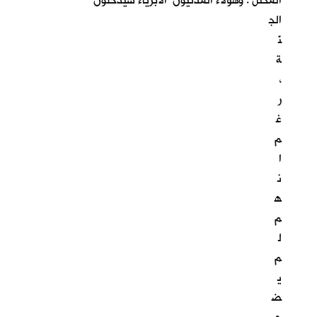
المحتل . وهؤلاء المدنيون الابرياء سيدخلون
الج
نّ
ة
،
ر
غ
م
ا
ن
ه
م
ل
م
ي
ض