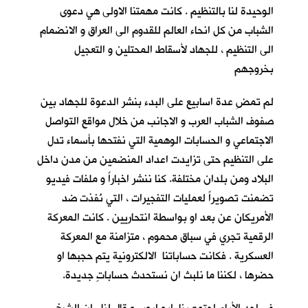
الوحيدة لنا بالتنظيم . كانت مهمتنا الاولى هي دعوى
الشباب من كل انحاء العالم للقدوم الى العراق و الانضمام
الى التنظيم ، للجهاد لأسقاط المحتلين و التعجيل
بخروجهم
لم تمضِ عدة اسابيع على البدء بنشر الدعوة للجهاد بين
صفوف الشباب العرب و الاجانب من خلال مواقع التواصل
الاجتماعي و الحسابات الوهمية التي نفتحها بأسماء تدل
على التنظيم حتى تزايدت اعداد المنضمين من مدن داخل
البلاد ومن بلدان مختلفة. كنا ننشر اخباراً و ملفات فيديو
تضمنت تصويراً لعمليات التفجيرات ، التي نُفذت ضد
الأمريكان عن بعد او بواسطة انتحاريين . كانت المعركة
الرقمية تجري في سباق محموم ، متزامنة مع المعركة
العسكرية . فكانت حساباتنا الالكترونية يتم حجبها او
حضرها ، لكننا ما نلبث ان نستحدث حساباتٍ جديدة.