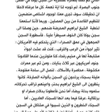
التالي تم نقلنا بطائرة عسكرية الى سجن بوكا في اقصى
جنوب البصرة. لم توجه لنا ايّة تهمة. كل ما عرفناه لاحقا
ان تحقيقات سوف تجرى معنا، لوجود اشخاص منضمين
لتنظيم القاعدة من بين المصلين . وربما لأننا استمعنا
لخطبة الشيخ ابراهيم المحرضة ضدهم . حين وصلنا الى
سجن بوكا كان الخوف مسيطراً علينا . فأسطورة السجن
المجهول في عمق الصحراء ؛ الذي يتحكم فيه الأمريكان ؛
تثير اجواءً من الرعب والترقب ، كنت قد عشت اجواءً
مشابهةً لها في مخيم رفحاء كنا متوترين عندما اقتادونا
جنود أمريكيون عبر ثلاث بنايات ، ومن ثم عبر ممرات
مكشوفة ، محاصرة بالأسلاك . لنصل الى ساحة مفتوحة ،
مليئة بسجناء يرتدون زي السجن بألوانه الصارخة. كانوا
ينظرون الى الشيخ ابراهيم بحذر، واعينهم تراقب تحركاته.
سلموه بدلة بيضاء أما نحن فأعطونا بدلاتٍ صفراء او
برتقالية .عرفنا فيما بعد انها للسجناء العاديين ، أما
السجناء الخطرون و الذين تسببوا في مشاكل في السجن