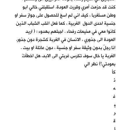
كنت قد حزمت أمري وقررت العودة. استقبلني خالي ابو
وطن مستغربا ، كيف اني لم اسعَ للحصول على جواز سفر او
جنسية احدى الدول الغربية ، كما فعل اغلب الشباب الذين
كانوا معي في مخيمات رفحاء . اجبتهم بهدوء : ( اريد
العودة الى جذوري ، الانسان في الغربة كشجرة دون جذور.
انا رجلٌ بدون وثيقة سفر او جنسية ، دون عائلة او بيت .
الغربة يا خال سوف تكرس غربتي الى الابد، هل اخطأتُ
بعودتي؟) نظر الي
كأ
نّ
ه
غ
ي
ر
ق
ا