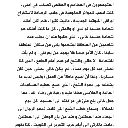
المتجمهرون في المطاعم و المقاهي تصخب في اذني .
كنت اذهب للدوائر الحكومية في جانب الرصافة لاستخراج
اوراقي الثبوتية الجديدة . عانيت كثيرا ، فلم اكن أملك
شهادة جنسية لوالدي او والدتي . كل ما كنت أملكه هو
شهادة جنسية خالي . الذي طلبوا منه ان يجلب معه
شاهدين من المنطقة ليشهدوا باني من سكان المنطقة
سابقا . كان الأمر صعبا فلا يوجد من يعرفني . و لم يأت
للشهادة الا خالي والشيخ ابراهيم أمام الجامع ، الذي كنا
نصلي فيه كل يوم مساءً . لم يكن خالي يصلي حين كان
عسكريا . ولمّا أنْ اصبح عاطلاً عن العمل ؛ وليس لديه ما
يشغله؛ لبى دعوة الشيخ ، الذي اصبح يعطيه المساعدات
المالية و الملابس عطفا عليه و رغبة في رضاء الله . مما
جعل خالي يلح عليّ في مرافقته الى المسجد كل يوم
للصلاة . وسماع خطب الشيخ التي كانت تدعو الرجال الى
الجهاد ضد المحتلين و ضد من باع الوطن الى المحتلين
.عادت ذاكرتي الى أيام حرب التحرير في الكويت . كنّا نقوم