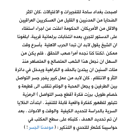
اصبحت بغداد ساحة للتفجيرات و الاغتيالات .كان اكثر
الضحايا من المدنيين و القليل من العسكريين العراقيين
والاقل من الأمريكان. الحكومة اعلنت عن اجراء استفتاء
على الدستور لتجري بعده انتخابات برلمانية قريبة. ابلغونا
ان الشيخ يقول لابد ان تبدا الحرب الاهلية بأسرع وقت
ممكن .لكننا كنا نجده أمرا صعب التحقق . فلم يكن من
السهل ان نجعل هذا الشعب المتصالح و المتصاهر منذ
مئات السنين ان يبتدئ بالحقد و الكراهية ويدخل في دائرة
الثأر و الانتقام . كان لابد من عمل كبير يفجر جسر التواصل
بين الطرفين و يجعل المحبة و الوئام تنقلب الى قطيعة و
خصام طويل. برزت فكرة (قطع جسر التواصل ) الرمزية
تتبلور للظهور كفكرة واقعية قابلة للتنفيذ . ابتدأت الخلايا
السرية بالدراسة لتحديد الكيفية والوقت و الادوات . بعد
ان تم تحديد الهدف ، كتبناه على سطح المكتب في
حواسيبنا كشعار للتحدي و التذكير : (
موعدنا الجسر
!
)