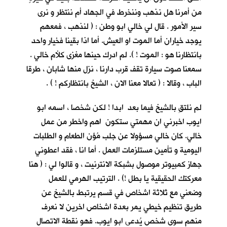
من أمرنا هل نذهب وننخرط في الجهاد أم ننتظر و نرى
سير الأمور . قال لي خالي ابو وطن : ( لنذهب ، فمعهم
يوجد خياران أما الموت او العيش. أما اذا بقينا فخيار واحد
بانتظارنا هو : الموت ! ). لم ادرك حينها مغزى كلأم خالي .
سمعنا صوت سيارة تقف قرب دارنا ، نزل منها شابان ، طرقا
الباب ، وقالا : ( تعالا معنا الان ، الشيخ بانتظاركم ! ) .
لم نلتقِ بالشيخ فيما بعد ابدا ! لكن شخصا ، اسمه ابو
ايوب اخبرني ان مهمتي ستكون اهم واخطر من عمل
خالي. كان خالي مسؤولا عن جلب مُؤن الطعام و الطلبات
اليومية و تأمين مستلزمات العمل . أما انا ، فقد اعطوني
جهاز كمبيوتر موصول بشبكة الانترنيت ، و قالوا لي : ( هنا
معركتك الحقيقية يا بطل !) . الترتيب الهرمي للعمل
وضعني مع ثلاثة اشخاص في قسم يرتبط بالشيخ عن
طريق تنظيم خيطي يمر بعدة اشخاص اخرين لا نعرف
منهم سوى شخص يُدعى ابو ايوب. فهو نقطة الاتصال