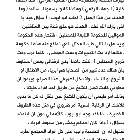
تيارات مختلفة ومتصارعة داخل الشعب العراقي . احد اعضاء
خلية ( الجهاد الرقمي ) وهكذا كانوا يسمونا ، سأله: ( وما
الهدف من هذا العمل ؟) اجابه ابو ايوب : ( سؤال جيد يا
اخي بارك الله فيك ، الهدف هو خلق فتنة بين المنافقين
الموالين للحكومة التابعة للمحتلين ، فتنهار هذه الحكومة
و يسهل بالتالي طرد المحتل الذي تدافع عنه هذه الحكومة
. فكلما ازدادت التفجيرات وعمت الفوضى ، كلما قرب وقت
خروج المحتلين ) . كنت دائما أُبدي لرفقائي بعض المخاوف
بان هناك عدد كبير من الضحايا هم ابرياء من الاطفال او
الشيوخ او النساء ، ولا دخل لهم في هذا الصراع. ويبدوا ان
مخاوفي كانت تصل للشيخ عن طريق احد افراد خليتنا ،
وذلك أمر طبيعي ان يكون للشيخ عين تنقل له كل ما يدور،
فلاشك ان الرقابة السرية أمر ضروري في مثل هذه الظروف
الخطيرة . لذا فقد وجه ابو ايوب كلأمه لي دون ان ابتدئه
بسؤال : ( واذا كان احدكم يخشى من سقوط ابرياء ،
فنقول له ان التضحية واجبة على كل افراد المجتمع لطرد