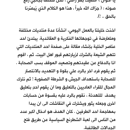
يا اخوان ) اكتفيت بهز راسي ، لكنّ شخصا بجانبي رفع
صوته : ( جزاك الله خيراً ، هذا هو الكلام الذي يُبصِّرنا
بالحق .. !).
اخذت خليتنا بالعمل اليومي، انشأنا عدة منتديات مختلفة
ومتعارضة في توجهاتها الفكرية و العقائدية. يبتدئ احد
عناصر الخلية بإنشاء مقالة على صفحة احد المنتديات التي
تتهم الشيعة بالشرك لزيارتهم قبور اهل البيت. ثم ، اقوم
انا بالدفاع عن عقيدتهم وتصعيد الموقف بسب الصحابة .
ثم يقوم فرد اخر بالرد علي بقوة و التهديد بالانتصار
للصحابة باستهداف الجيش و الشرطة الصفوية ! ثم نترك
المجال للقراء العاديين بالتعليق وما ان يقوم احدٍ بتعليق
يهدف للتهدئة ، نقوم بالرد عليه بقسوة من حسابات
اخرى وجعله يثور ويشترك في النقاشات الى ان يبدا
بمهاجمة احد الطرفين . كان الهدف هو ادخال اكبر عدد
من الناس الى لعبة الشطرنج السياسية عن طريق فتح
الجدالات الطائفية.