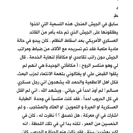
ب
طٍ
سابق في الجيش المنحل. هذه التسمية التي اخذوا
يطلقونها على الجيش الذي تم حله بأمر من القائد
العسكري الأمريكي بعد اسقاط النظام . كان يبدو في حالة
مادية متعبة فقد تم تسريحه مع الآلاف من ضباط ومراتب
الجيش دون راتب تقاعدي او مكافأةٍ لنهاية الخدمة . قال
لي وهو منكسر الروح : ( مكافأتي الوحيدة هي انهم لم
يلقوا القبض علي او يغتالوني بتهمة الانتماء لحزب البعث.
فكل اهل الاعظمية والحمد لله يشهدون اني رجل عسكري
مسالم ! لم أوذِ احداً في حياتي . ويشهد الله ، اني لم اقتل
في كل الحروب احداً . فقد كنت منتسباً في وحدة الطبابة
العسكرية او الميرة و التموين او العتاد والمشاجب ، و لم
اشارك في اي معركة ، هل تصدق ؟ ) نظرت له ، كان في
الخمسين من العمر ، لكنه بدا لي في تلك اللحظة ، انه
اكبر بعشرين سنة . فقد نالت منه الحياة و الحروب. كان