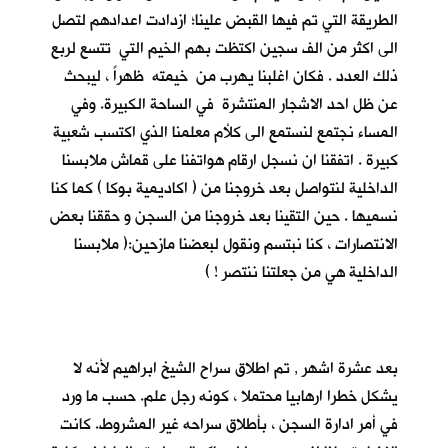
الطريقة التي تم فيها القبض علينا؛ ازدادت اعدادهم لتصل
الى اكثر من الف سجين اكتظت بهم الخيم التي تتسع لربع
ذلك العدد . فكان اغلبنا يهرب من خيمته ظهراً ، ليبحث
عن ظل احد الاشجار المنتشرة في الساحة الكبيرة. وفي
المساء نجتمع لنستمع الى كلأم معلمنا الذي اكتسب شعبية
كبيرة . اتفقنا ان نسجل ارقام هواتفنا على قماش ملابسنا
الداخلية لنتواصل بعد خروجنا من ( اكاديمية بوكا ) كما كنا
نسميها . حين التقينا بعد خروجنا من السجن و حققنا بعض
الانتصارات ، كنا نبتسم ونقول لبعضنا مازحين:( ملابسنا
الداخلية هي من جعلتنا ننتصر ! )
بعد عشرة اشهر , تم اطلاق سراح الشيخ ابراهيم لأنه لا
يشكل خطرا ارهابيا محتملا ، كونه رجل علم. حسب ما ورد
في أمر ادارة السجن ، بأطلاق سراحه غير المشروط. كانت