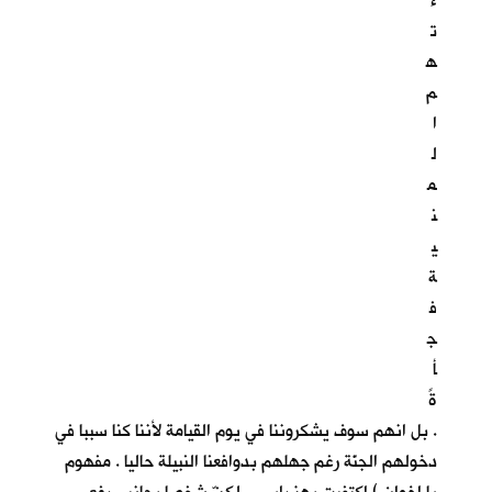
ء
ت
ه
م
ا
ل
م
ن
ي
ة
ف
ج
أ
ةً
. بل انهم سوف يشكروننا في يوم القيامة لأننا كنا سببا في
دخولهم الجنّة رغم جهلهم بدوافعنا النبيلة حاليا . مفهوم