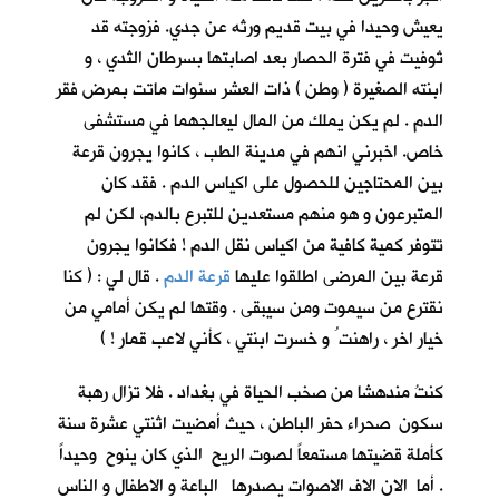
يعيش وحيدا في بيت قديم ورثه عن جدي. فزوجته قد
تُوفيت في فترة الحصار بعد اصابتها بسرطان الثدي ، و
ابنته الصغيرة ( وطن ) ذات العشر سنوات ماتت بمرض فقر
الدم . لم يكن يملك من المال ليعالجهما في مستشفى
خاص. اخبرني انهم في مدينة الطب ، كانوا يجرون قرعة
بين المحتاجين للحصول على اكياس الدم . فقد كان
المتبرعون و هو منهم مستعدين للتبرع بالدم، لكن لم
تتوفر كمية كافية من اكياس نقل الدم ! فكانوا يجرون
قرعة بين المرضى اطلقوا عليها
قرعة الدم
. قال لي : ( كنا
نقترع من سيموت ومن سيبقى . وقتها لم يكن أمامي من
خيار اخر ، راهنت ُ و خسرت ابنتي ، كأني لاعب قمار ! )
كنتُ مندهشا من صخب الحياة في بغداد . فلا تزال رهبة
سكون صحراء حفر الباطن ، حيث أمضيت اثنتي عشرة سنة
كأملة قضيتها مستمعاً لصوت الريح الذي كان ينوح وحيداً
. أما الان الاف الاصوات يصدرها الباعة و الاطفال و الناس