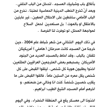
بأغلاق باب وشبابيك المسجد ، لندخل من الباب الخلفي .
وبعد أنْ تُخرجَ الخطب الدينية الحماسية غضَبَنا ، نخرج من
الباب الأمامي ساخطين على الاحتلال المهين ، غير عابئين
بالاعتقال او بالموت ! بل مستعدين لحمل السلاح
لمواجهة المحتل، لو توفرت لنا الفرصة .
في ذلك اليوم الشتائي من شهر شباط عام 2004 ، حين
خرجنا من المسجد كانت مدرعتان ( هامفي ) أمريكيتان
تقفان بالباب ، وقد احاط بالمسجد العديد من الجنود
الأمريكان يصحبهم بعض المترجمين العراقيين الملثمين.
اخذوا يطلبون هوية كل شخص ، ليلقوا القبض على كل
شخصٍ يقل عمره عن الستين عاماً . فالقوا القبض على ما
يقارب خمسين شخصاً. كنت انا وخالي من ضمنهم ، و
اخرهم أمام المسجد الشيخ الطيب؛ ابراهيم .
اخذونا الى معسكر يقع في المنطقة الخضراء . وفي اليوم