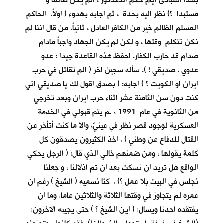
بهذا المبادئ أيام حكم الدكتاتور ، الم يكن ظالما و
مستبدا ؟) نظر اليه بحدة ، ثم اجابه بهدوء ( اولاً، الحاكم
المسلم الظالم خير من الكافر العادل ، ثانياً، من قال اننا لم
نكن نتكلم وقتها ، و لكن لم يكن الجهاد واجباً مادام
صدام قد حارب الكفار. احفظ هذه القاعدة جيدا : عدو
عدوي ، صديقي ! ). سأله سجين اخر ( الم تقاتل في حرب
ايران او الكويت ؟ ) اجابه: ( بصدق اقول لك يا صديقي اني
كنت دون سن الثامنة عشر اثناء حرب ايران وبعد تخرجي
من الثانوية في عام 1991 ، لم يتم قبولي في الخدمة
العسكرية لوجود قصر نظر في عينيّ، والا ما كنت أتأخر عن
القتال للدفاع عن وطني ) . اخذ الكثيرون يصدقون كل
كلمة يقولها ، ومن ضمنهم خالي الذي قال: ( الرجل يحكي
الواقع هل تريد ان نسكت بعد ان تم اذلالنا ، و جعلنا
نجلس في البيت بلا عمل ؟) . كنّا نسميه ( الشيخ ) رغم ان
عمره لم يتجاوز في وقتها الثلاثة والثلاثين عاما. وما ان
يفتقده احدنا ويسال: ( اين الشيخ ؟ ) حتى يجيبه الاخرون: